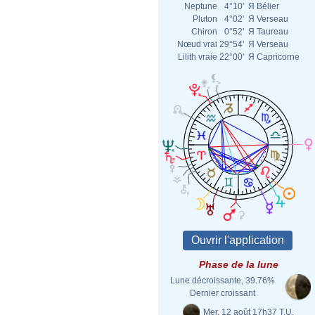
Neptune
4°10'
Я
Bélier
Pluton
4°02'
Я
Verseau
Chiron
0°52'
Я
Taureau
Nœud vrai
29°54'
Я
Verseau
Lilith vraie
22°00'
Я
Capricorne
Phase de la lune
Lune décroissante, 39.76%
Dernier croissant
Mer. 12 août 17h37 T.U.