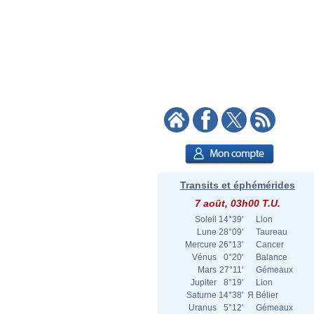
Transits et éphémérides
7 août, 03h00 T.U.
Soleil
14°39'
Lion
Lune
28°09'
Taureau
Mercure
26°13'
Cancer
Vénus
0°20'
Balance
Mars
27°11'
Gémeaux
Jupiter
8°19'
Lion
Saturne
14°38'
Я
Bélier
Uranus
5°12'
Gémeaux