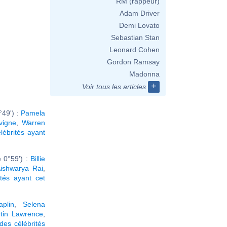
RM (rappeur)
Adam Driver
Demi Lovato
Sebastian Stan
Leonard Cohen
Gordon Ramsay
Madonna
+
Voir tous les articles
49') :
Pamela
vigne
,
Warren
élébrités ayant
 0°59') :
Billie
ishwarya Rai
,
ités ayant cet
plin
,
Selena
tin Lawrence
,
des célébrités