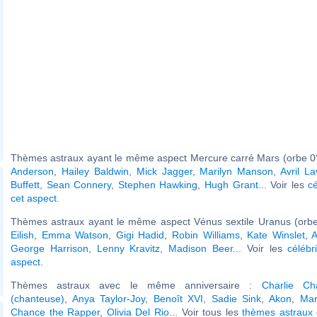
Thèmes astraux ayant le même aspect Mercure carré Mars (orbe 0°
Anderson
,
Hailey Baldwin
,
Mick Jagger
,
Marilyn Manson
,
Avril La
Buffett
,
Sean Connery
,
Stephen Hawking
,
Hugh Grant
... Voir les
c
cet aspect
.
Thèmes astraux ayant le même aspect Vénus sextile Uranus (orbe
Eilish
,
Emma Watson
,
Gigi Hadid
,
Robin Williams
,
Kate Winslet
,
A
George Harrison
,
Lenny Kravitz
,
Madison Beer
... Voir les
célébr
aspect
.
Thèmes astraux avec le même anniversaire :
Charlie Cha
(chanteuse)
,
Anya Taylor-Joy
,
Benoît XVI
,
Sadie Sink
,
Akon
,
Mar
Chance the Rapper
,
Olivia Del Rio
... Voir tous les
thèmes astraux 