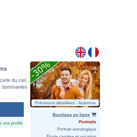
ams
arte du ciel,
s dominantes
Prévisions détaillées - Automne
Boutique en ligne
Portraits
c vos profils
Portrait astrologique
Étude carrière et vocation