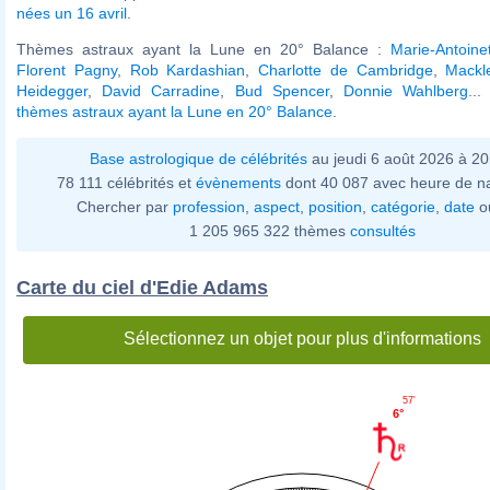
nées un 16 avril
.
Thèmes astraux ayant la Lune en 20° Balance :
Marie-Antoine
Florent Pagny
,
Rob Kardashian
,
Charlotte de Cambridge
,
Mackl
Heidegger
,
David Carradine
,
Bud Spencer
,
Donnie Wahlberg
...
thèmes astraux ayant la Lune en 20° Balance
.
Base astrologique de célébrités
au jeudi 6 août 2026 à 2
78 111 célébrités et
évènements
dont 40 087 avec heure de n
Chercher par
profession
,
aspect
,
position
,
catégorie
,
date
o
1 205 965 322 thèmes
consultés
Carte du ciel d'Edie Adams
Sélectionnez un objet pour plus d'informations
57'
6°