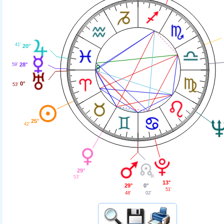
41'
20°
28°
59'
0°
53'
25°
42'
29°
53'
13°
29°
0°
51'
48'
02'