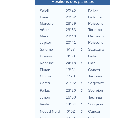
Positions des planètes
Soleil
25°42'
Bélier
Lune
20°52'
Balance
Mercure
28°59'
Poissons
Vénus
29°53'
Taureau
Mars
29°48'
Gémeaux
Jupiter
20°41'
Poissons
Saturne
6°57'
Я
Sagittaire
Uranus
0°53'
Bélier
Neptune
24°18'
Я
Lion
Pluton
13°51'
Cancer
Chiron
1°20'
Taureau
Cérès
21°02'
Я
Sagittaire
Pallas
23°20'
Я
Scorpion
Junon
16°30'
Taureau
Vesta
14°04'
Я
Scorpion
Noeud Nord
0°02'
Я
Cancer