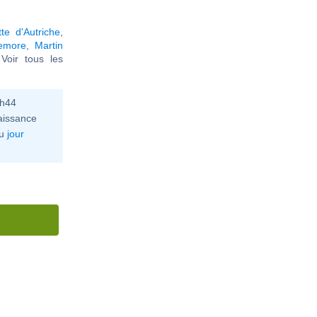
tte d'Autriche
,
emore
,
Martin
 Voir tous les
0h44
aissance
u
jour