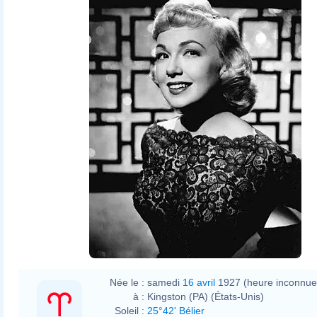
eBay item
photo front
photo back
Née le :
samedi
16 avril
1927 (heure inconnue
à :
Kingston (PA) (États-Unis)
Soleil :
25°42' Bélier