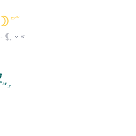
52'
20°
5°
02'
24°
18'