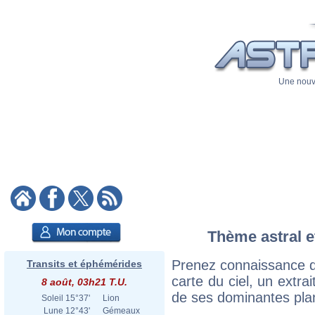
Une nouve
Thème astral et
Prenez connaissance d
Transits et éphémérides
carte du ciel, un extrai
8 août, 03h21 T.U.
de ses dominantes plan
Soleil
15°37'
Lion
Lune
12°43'
Gémeaux