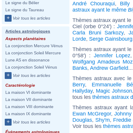
Le signe du Bélier
André Chouraqui
,
Bill
astraux ayant le même
B
Le signe du Taureau
+
Voir tous les articles
Thèmes astraux ayant le
Ciel (orbe 0°24') :
Jennif
Articles astrologiques
Carla Bruni Sarkozy
,
J
Lorde
,
Serge Gainsbourg
Aspects planétaires
La conjonction Mercure Vénus
Thèmes astraux ayant le 
La conjonction Soleil Mercure
0°58') :
Jennifer Lopez
Lune AS en dissonance
Wolfgang Amadeus Moz
La conjonction Soleil Vénus
Banks
,
Andrew Garfield
..
+
Voir tous les articles
Thèmes astraux avec le
Berry
,
Emmanuelle Bé
Caractérologie
Hallyday
,
Magic Johnson
La maison VI dominante
tous les
thèmes astraux d
La maison VII dominante
La maison VIII dominante
Thèmes astraux ayant 
Ewan McGregor
,
Johnny
La maison IX dominante
Douglas
,
Shy'm
,
Freddie 
+
Voir tous les articles
Voir tous les
thèmes astr
Évènements astrologiques