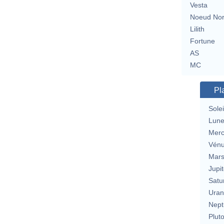
Vesta
Noeud No
Lilith
Fortune
AS
MC
Pl
Solei
Lun
Merc
Vén
Mar
Jupit
Satu
Uran
Nept
Plut