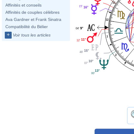
11
Affinités et conseils
15'
16°
Affinités de couples célèbres
Ava Gardner et Frank Sinatra
12
Compatibilité du Bélier
9°
04'
+
Voir tous les articles
1
11°
12'
15°
48'
2
10°
07'
13°
00'