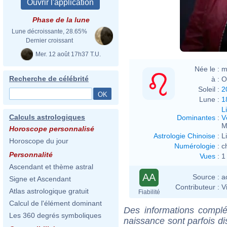
Phase de la lune
Lune décroissante, 28.65%
Dernier croissant
Mer. 12 août 17h37 T.U.
Née le :
m
Recherche de célébrité
à :
O
Soleil :
2
Lune :
1
L
Calculs astrologiques
Dominantes
:
V
M
Horoscope personnalisé
Astrologie Chinoise
:
L
Horoscope du jour
Numérologie
:
c
Personnalité
Vues
:
1
Ascendant et thème astral
AA
Source :
a
Signe et Ascendant
Contributeur :
V
Atlas astrologique gratuit
Fiabilité
Calcul de l'élément dominant
Des informations complé
Les 360 degrés symboliques
naissance sont parfois di