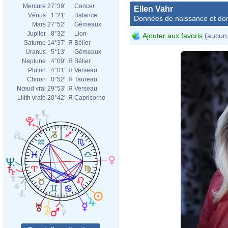
Mercure
27°39'
Cancer
Ellen Vahr
Vénus
1°21'
Balance
Données de naissance et dom
Mars
27°52'
Gémeaux
Jupiter
8°32'
Lion
Ajouter aux favoris
(aucun 
Saturne
14°37'
Я
Bélier
Uranus
5°13'
Gémeaux
Neptune
4°09'
Я
Bélier
Pluton
4°01'
Я
Verseau
Chiron
0°52'
Я
Taureau
Nœud vrai
29°53'
Я
Verseau
Lilith vraie
20°42'
Я
Capricorne