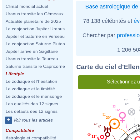
Base astrologique de 
Climat mondial actuel
Uranus transite les Gémeaux
78 138 célébrités et
év
Actualité planétaire de 2025
La conjonction Jupiter Uranus
Chercher par
professi
Jupiter et Saturne en Verseau
La conjonction Saturne Pluton
1 206 5
Jupiter arrive en Sagittaire
Uranus transite le Taureau
Carte du ciel d'Elle
Saturne transite le Capricorne
Lifestyle
Le zodiaque et l'hésitation
Sélectionnez u
Le zodiaque et la timidité
Le zodiaque et le mensonge
0
41'
Les qualités des 12 signes
6°
33'
16°
Les défauts des 12 signes
51'
20°
+
Voir tous les articles
43'
1
4°
Compatibilité
09'
11°
Astrologie et compatibilité