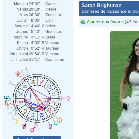
Mercure
24°52'
Cancer
Sarah Brightman
Vénus
29°18'
Vierge
Données de naissance et dom
Mars
26°30'
Gémeaux
Jupiter
8°05'
Lion
Ajouter aux favoris
(43 fan
Saturne
14°40'
Я
Bélier
Uranus
5°10'
Gémeaux
Neptune
4°11'
Я
Bélier
Pluton
4°03'
Я
Verseau
Chiron
0°52'
Я
Taureau
Nœud vrai
29°54'
Я
Verseau
Lilith vraie
22°11'
Capricorne