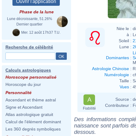
Phase de la lune
Lune décroissante, 51.26%
Dernier quartier
Née le :
d
Mer. 12 août 17h37 T.U.
à :
L
Soleil :
2
Lune :
2
Recherche de célébrité
L
Dominantes
:
S
M
Astrologie Chinoise
:
R
Calculs astrologiques
Numérologie
:
c
Horoscope personnalisé
Taille :
S
Horoscope du jour
Vues
:
4
Personnalité
A
Source :
d
Ascendant et thème astral
Contributeur :
F
Signe et Ascendant
Fiabilité
Atlas astrologique gratuit
Des informations complé
Calcul de l'élément dominant
naissance sont parfois di
Les 360 degrés symboliques
dessous.