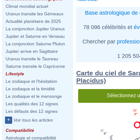
Climat mondial actuel
Base astrologique de 
Uranus transite les Gémeaux
Actualité planétaire de 2025
78 096 célébrités et
év
La conjonction Jupiter Uranus
Jupiter et Saturne en Verseau
Chercher par
professi
La conjonction Saturne Pluton
Jupiter arrive en Sagittaire
1 205 5
Uranus transite le Taureau
Saturne transite le Capricorne
Carte du ciel de Sa
Lifestyle
Placidus)
Le zodiaque et l'hésitation
Le zodiaque et la timidité
Sélectionnez u
Le zodiaque et le mensonge
Les qualités des 12 signes
Les défauts des 12 signes
50'
7°
+
Voir tous les articles
Compatibilité
42'
6°
Astrologie et compatibilité