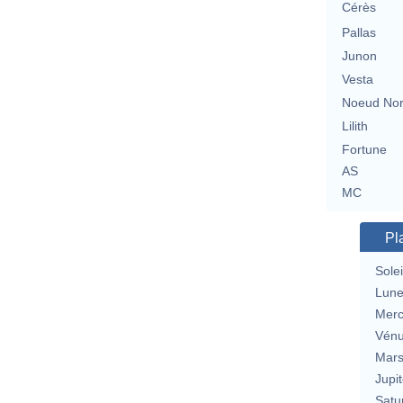
Cérès
Pallas
Junon
Vesta
Noeud No
Lilith
Fortune
AS
MC
Pl
Solei
Lun
Merc
Vén
Mar
Jupit
Satu