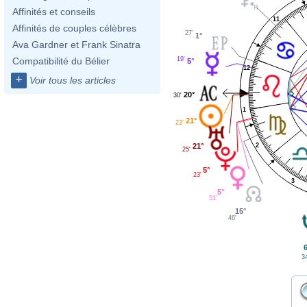
Affinités et conseils
11
Affinités de couples célèbres
27'
1°
Ava Gardner et Frank Sinatra
19'
Compatibilité du Bélier
5°
12
+
Voir tous les articles
20°
30'
1
21°
23'
2
21°
25'
5°
23'
3
5°
51'
15°
46'
6
3