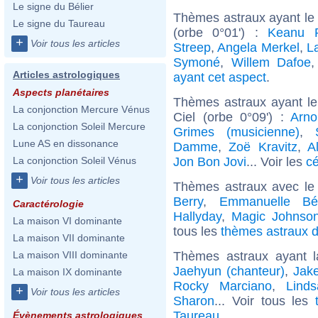
Le signe du Bélier
Thèmes astraux ayant le
Le signe du Taureau
(orbe 0°01') :
Keanu 
+
Voir tous les articles
Streep
,
Angela Merkel
,
L
Symoné
,
Willem Dafoe
Articles astrologiques
ayant cet aspect
.
Aspects planétaires
Thèmes astraux ayant le
La conjonction Mercure Vénus
Ciel (orbe 0°09') :
Arno
La conjonction Soleil Mercure
Grimes (musicienne)
,
Lune AS en dissonance
Damme
,
Zoë Kravitz
,
A
Jon Bon Jovi
... Voir les
cé
La conjonction Soleil Vénus
+
Voir tous les articles
Thèmes astraux avec le
Berry
,
Emmanuelle Bé
Caractérologie
Hallyday
,
Magic Johnso
La maison VI dominante
tous les
thèmes astraux d
La maison VII dominante
Thèmes astraux ayant 
La maison VIII dominante
Jaehyun (chanteur)
,
Jak
La maison IX dominante
Rocky Marciano
,
Lind
+
Voir tous les articles
Sharon
... Voir tous les
Taureau
.
Évènements astrologiques