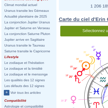
Climat mondial actuel
1 206 1
Uranus transite les Gémeaux
Actualité planétaire de 2025
Carte du ciel d'Erin
La conjonction Jupiter Uranus
Jupiter et Saturne en Verseau
Sélectionnez u
La conjonction Saturne Pluton
Jupiter arrive en Sagittaire
Uranus transite le Taureau
47'
2°
Saturne transite le Capricorne
35'
14°
Lifestyle
08'
23°
Le zodiaque et l'hésitation
05'
Le zodiaque et la timidité
24°
Le zodiaque et le mensonge
18'
25°
Les qualités des 12 signes
Les défauts des 12 signes
+
Voir tous les articles
Compatibilité
2°
20'
Astrologie et compatibilité