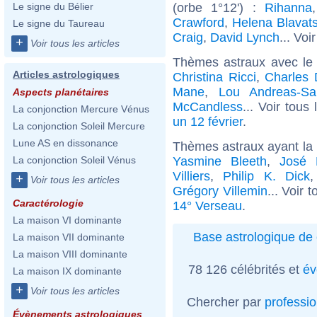
(orbe 1°12') :
Rihanna
Le signe du Bélier
Crawford
,
Helena Blavat
Le signe du Taureau
Craig
,
David Lynch
... Voi
+
Voir tous les articles
Thèmes astraux avec le
Articles astrologiques
Christina Ricci
,
Charles 
Mane
,
Lou Andreas-Sa
Aspects planétaires
McCandless
... Voir tous
La conjonction Mercure Vénus
un 12 février
.
La conjonction Soleil Mercure
Lune AS en dissonance
Thèmes astraux ayant la
Yasmine Bleeth
,
José 
La conjonction Soleil Vénus
Villiers
,
Philip K. Dick
+
Voir tous les articles
Grégory Villemin
... Voir 
Caractérologie
14° Verseau
.
La maison VI dominante
Base astrologique de 
La maison VII dominante
La maison VIII dominante
78 126 célébrités et
év
La maison IX dominante
+
Voir tous les articles
Chercher par
professi
Évènements astrologiques