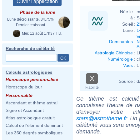
Née le :
m
Phase de la lune
à :
S
Lune décroissante, 34.75%
Soleil :
2
Dernier croissant
Lune :
1
Mer. 12 août 17h37 T.U.
V
Dominantes
:
N
Ai
Recherche de célébrité
Astrologie Chinoise
:
L
Numérologie
:
c
Vues
:
1
Calculs astrologiques
X
Horoscope personnalisé
Source :
d
Horoscope du jour
Fiabilité
Personnalité
Ce thème est calculé 
Ascendant et thème astral
connaissez l'heure de n
Signe et Ascendant
d'envoyer votre i
stars@astrotheme.fr
. Un 
Atlas astrologique gratuit
célébrité vous sera envoy
Calcul de l'élément dominant
demande.
Les 360 degrés symboliques