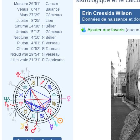
Mercure
26°51'
Cancer
Vénus
0°47'
Balance
Erin Cressida Wilson
Mars
27°29'
Gémeaux
Données de naissance et dom
Jupiter
8°25'
Lion
Saturne
14°38'
Я
Bélier
Ajouter aux favoris
(aucun 
Uranus
5°13'
Gémeaux
Neptune
4°10'
Я
Bélier
Pluton
4°01'
Я
Verseau
Chiron
0°52'
Я
Taureau
Nœud vrai
29°54'
Я
Verseau
Lilith vraie
21°31'
Я
Capricorne