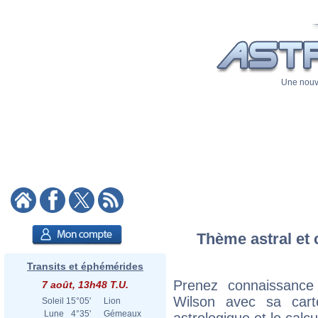
Une nouve
Thème astral et 
Transits et éphémérides
Prenez connaissance
7 août, 13h48 T.U.
Wilson avec sa carte
Soleil
15°05'
Lion
Lune
4°35'
Gémeaux
astrologique et le calc