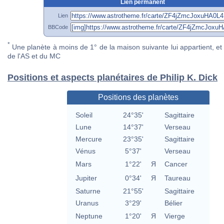
Lien permanent
Lien
BBCode
*
Une planète à moins de 1° de la maison suivante lui appartient, et 
de l'AS et du MC
Positions et aspects planétaires de Philip K. Dick
Positions des planètes
Soleil
24°35'
Sagittaire
Lune
14°37'
Verseau
Mercure
23°35'
Sagittaire
Vénus
5°37'
Verseau
Mars
1°22'
Я
Cancer
Jupiter
0°34'
Я
Taureau
Saturne
21°55'
Sagittaire
Uranus
3°29'
Bélier
Neptune
1°20'
Я
Vierge