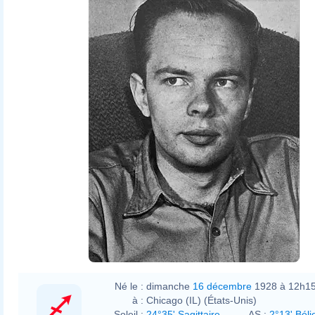
Né le :
dimanche
16 décembre
1928 à 12h1
à :
Chicago (IL) (États-Unis)
Soleil :
24°35' Sagittaire
AS :
2°13' Béli