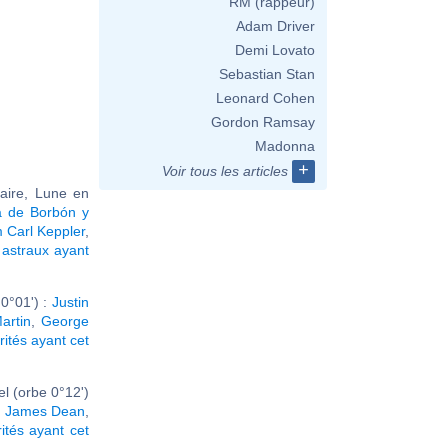
RM (rappeur)
Adam Driver
Demi Lovato
Sebastian Stan
Leonard Cohen
Gordon Ramsay
Madonna
+
Voir tous les articles
taire, Lune en
a de Borbón y
 Carl Keppler
,
astraux ayant
0°01') :
Justin
artin
,
George
rités ayant cet
l (orbe 0°12')
,
James Dean
,
rités ayant cet