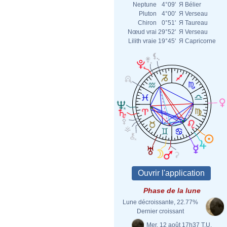
Neptune
4°09'
Я
Bélier
Pluton
4°00'
Я
Verseau
Chiron
0°51'
Я
Taureau
Nœud vrai
29°52'
Я
Verseau
Lilith vraie
19°45'
Я
Capricorne
Phase de la lune
Lune décroissante, 22.77%
Dernier croissant
Mer. 12 août 17h37 T.U.