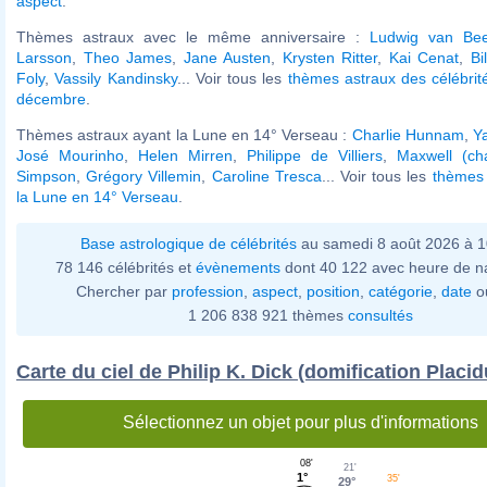
aspect
.
Thèmes astraux avec le même anniversaire :
Ludwig van Bee
Larsson
,
Theo James
,
Jane Austen
,
Krysten Ritter
,
Kai Cenat
,
Bi
Foly
,
Vassily Kandinsky
... Voir tous les
thèmes astraux des célébri
décembre
.
Thèmes astraux ayant la Lune en 14° Verseau :
Charlie Hunnam
,
Y
José Mourinho
,
Helen Mirren
,
Philippe de Villiers
,
Maxwell (ch
Simpson
,
Grégory Villemin
,
Caroline Tresca
... Voir tous les
thèmes 
la Lune en 14° Verseau
.
Base astrologique de célébrités
au samedi 8 août 2026 à 
78 146 célébrités et
évènements
dont 40 122 avec heure de n
Chercher par
profession
,
aspect
,
position
,
catégorie
,
date
o
1 206 838 921 thèmes
consultés
Carte du ciel de Philip K. Dick (domification Placid
Sélectionnez un objet pour plus d'informations
08'
21'
1°
35'
29°