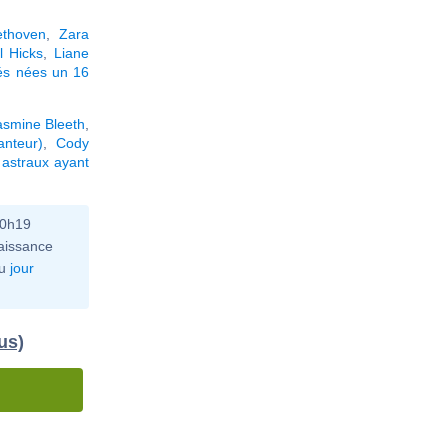
thoven
,
Zara
ll Hicks
,
Liane
tés nées un 16
asmine Bleeth
,
anteur)
,
Cody
astraux ayant
10h19
aissance
u
jour
us)