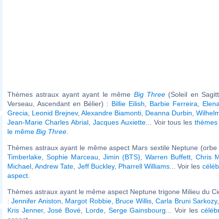
Thèmes astraux ayant ayant le même
Big Three
(Soleil en Sagit
Verseau, Ascendant en Bélier) :
Billie Eilish
,
Barbie Ferreira
,
Elen
Grecia
,
Leonid Brejnev
,
Alexandre Biamonti
,
Deanna Durbin
,
Wilhelm
Jean-Marie Charles Abrial
,
Jacques Auxiette
... Voir tous les
thèmes 
le même
Big Three
.
Thèmes astraux ayant le même aspect Mars sextile Neptune (orbe 
Timberlake
,
Sophie Marceau
,
Jimin (BTS)
,
Warren Buffett
,
Chris M
Michael
,
Andrew Tate
,
Jeff Buckley
,
Pharrell Williams
... Voir les
céléb
aspect
.
Thèmes astraux ayant le même aspect Neptune trigone Milieu du Cie
:
Jennifer Aniston
,
Margot Robbie
,
Bruce Willis
,
Carla Bruni Sarkozy
Kris Jenner
,
José Bové
,
Lorde
,
Serge Gainsbourg
... Voir les
céléb