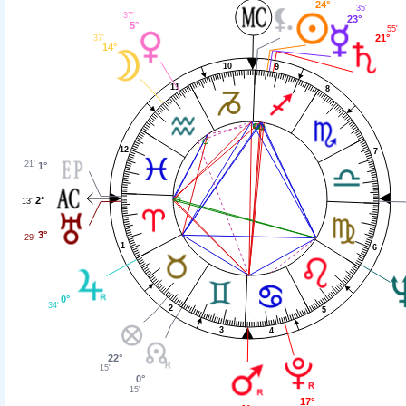
24°
35'
37'
23°
5°
55'
21°
37'
14°
10
9
11
8
12
7
21'
1°
2°
13'
3°
29'
1
6
0°
34'
2
5
3
4
22°
15'
0°
15'
17°