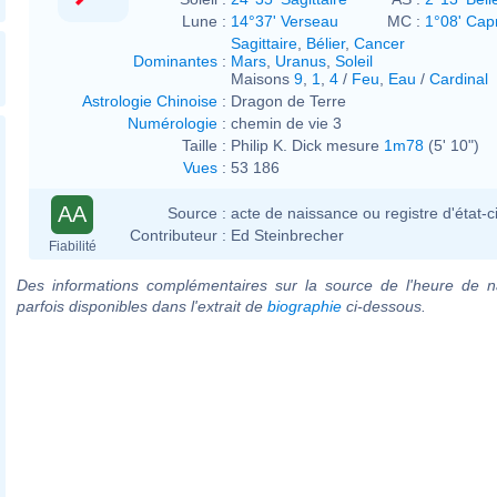
Lune :
14°37' Verseau
MC :
1°08' Cap
Sagittaire
,
Bélier
,
Cancer
Dominantes
:
Mars
,
Uranus
,
Soleil
Maisons
9
,
1
,
4
/
Feu
,
Eau
/
Cardinal
Astrologie Chinoise
:
Dragon de Terre
Numérologie
:
chemin de vie 3
Taille :
Philip K. Dick mesure
1m78
(5' 10")
Vues
:
53 186
AA
Source :
acte de naissance ou registre d'état-ci
Contributeur :
Ed Steinbrecher
Fiabilité
Des informations complémentaires sur la source de l'heure de n
parfois disponibles dans l'extrait de
biographie
ci-dessous.