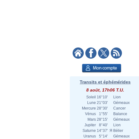
Transits et éphémérides
8 août, 17h06 T.U.
Soleil
16°10'
Lion
Lune
21°03'
Gémeaux
Mercure
28°30'
Cancer
Vénus
1°55'
Balance
Mars
28°15'
Gémeaux
Jupiter
8°40'
Lion
Saturne
14°37'
Я
Bélier
Uranus
5°14'
Gémeaux