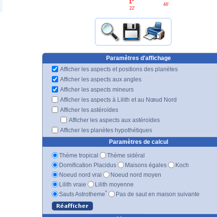
1°
46'
22'
Paramètres d'affichage
Afficher les aspects et positions des planètes
Afficher les aspects aux angles
Afficher les aspects mineurs
Afficher les aspects à Lilith et au Nœud Nord
Afficher les astéroïdes
Afficher les aspects aux astéroïdes
Afficher les planètes hypothétiques
Paramètres de calcul
Thème tropical
Thème sidéral
Domification Placidus
Maisons égales
Koch
Noeud nord vrai
Noeud nord moyen
Lilith vraie
Lilith moyenne
*
Sauts Astrotheme
Pas de saut en maison suivante