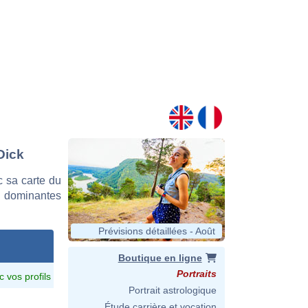
Dick
 sa carte du
es dominantes
Prévisions détaillées - Août
Boutique en ligne
Portraits
c vos profils
Portrait astrologique
Étude carrière et vocation