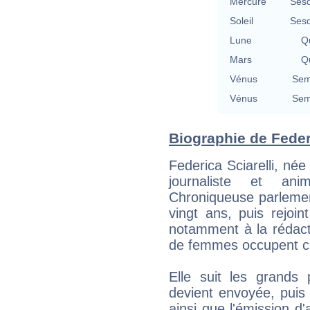
Mercure
Sesq
Soleil
Sesq
Lune
Qu
Mars
Qu
Vénus
Sem
Vénus
Sem
Biographie de Federic
Federica Sciarelli, né
journaliste et anim
Chroniqueuse parlemen
vingt ans, puis rejoin
notamment à la rédact
de femmes occupent ce
Elle suit les grands 
devient envoyée, puis
ainsi que l'émission 