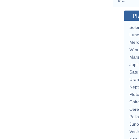
MC
Pl
Solei
Lun
Merc
Vén
Mar
Jupit
Satu
Uran
Nept
Plut
Chir
Cérè
Pall
Jun
Vest
Noeu