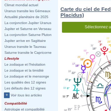
Climat mondial actuel
Carte du ciel de Fed
Uranus transite les Gémeaux
Placidus)
Actualité planétaire de 2025
La conjonction Jupiter Uranus
Sélectionnez u
Jupiter et Saturne en Verseau
La conjonction Saturne Pluton
05'
Jupiter arrive en Sagittaire
26
24'
3°
31'
Uranus transite le Taureau
18°
00'
Saturne transite le Capricorne
7°
29'
Lifestyle
15°
10
Le zodiaque et l'hésitation
17'
18°
Le zodiaque et la timidité
19'
22°
11
Le zodiaque et le mensonge
49'
3°
Les qualités des 12 signes
Les défauts des 12 signes
19'
6°
12
+
Voir tous les articles
7°
55'
Compatibilité
1
Astrologie et compatibilité
21°
04'