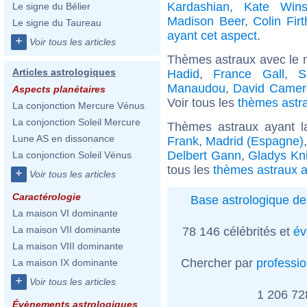
Kardashian
,
Kate Wins
Le signe du Bélier
Madison Beer
,
Colin Firt
Le signe du Taureau
ayant cet aspect
.
+
Voir tous les articles
Thèmes astraux avec le 
Articles astrologiques
Hadid
,
France Gall
,
S
Manaudou
,
David Camer
Aspects planétaires
Voir tous les
thèmes astra
La conjonction Mercure Vénus
La conjonction Soleil Mercure
Thèmes astraux ayant l
Lune AS en dissonance
Frank
,
Madrid (Espagne)
Delbert Gann
,
Gladys Kn
La conjonction Soleil Vénus
tous les
thèmes astraux a
+
Voir tous les articles
Caractérologie
Base astrologique de
La maison VI dominante
La maison VII dominante
78 146 célébrités et
év
La maison VIII dominante
Chercher par
professi
La maison IX dominante
+
Voir tous les articles
1 206 7
Évènements astrologiques