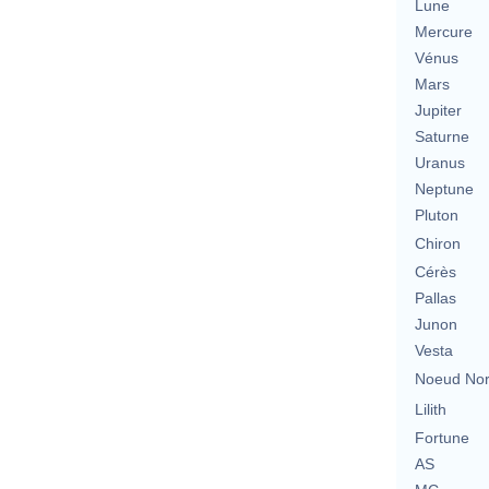
Lune
Mercure
Vénus
Mars
Jupiter
Saturne
Uranus
Neptune
Pluton
Chiron
Cérès
Pallas
Junon
Vesta
Noeud No
Lilith
Fortune
AS