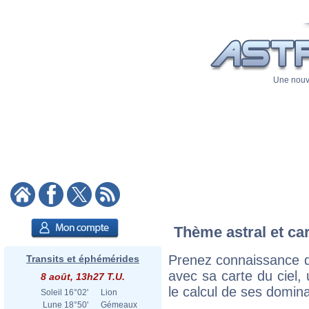
Une nouve
Thème astral et car
Prenez connaissance du
Transits et éphémérides
avec sa carte du ciel, 
8 août, 13h27 T.U.
le calcul de ses domina
Soleil
16°02'
Lion
Lune
18°50'
Gémeaux