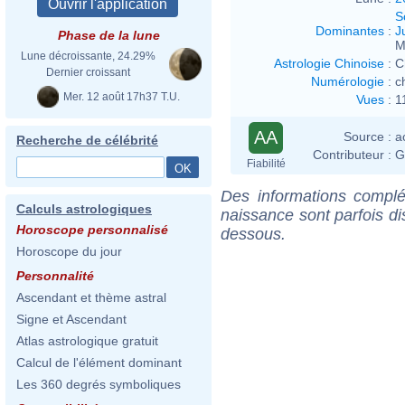
S
Dominantes
:
J
Phase de la lune
M
Lune décroissante, 24.29%
Astrologie Chinoise
:
C
Dernier croissant
Numérologie
:
c
Mer. 12 août 17h37 T.U.
Vues
:
1
AA
Source :
a
Recherche de célébrité
Contributeur :
G
Fiabilité
Des informations complé
Calculs astrologiques
naissance sont parfois di
Horoscope personnalisé
dessous.
Horoscope du jour
Personnalité
Ascendant et thème astral
Signe et Ascendant
Atlas astrologique gratuit
Calcul de l'élément dominant
Les 360 degrés symboliques