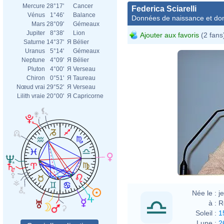
Mercure
28°17'
Cancer
Federica Sciarelli
Vénus
1°46'
Balance
Données de naissance et dom
Mars
28°09'
Gémeaux
Jupiter
8°38'
Lion
Ajouter aux favoris
(2 fans
Saturne
14°37'
Я
Bélier
Uranus
5°14'
Gémeaux
Neptune
4°09'
Я
Bélier
Pluton
4°00'
Я
Verseau
Chiron
0°51'
Я
Taureau
Nœud vrai
29°52'
Я
Verseau
Lilith vraie
20°00'
Я
Capricorne
Née le :
j
à :
R
Soleil :
1
Lune :
2