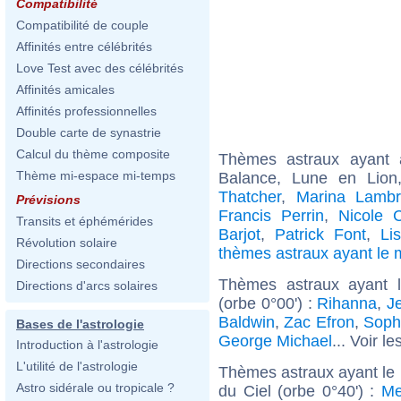
Compatibilité
Compatibilité de couple
Affinités entre célébrités
Love Test avec des célébrités
Affinités amicales
Affinités professionnelles
Double carte de synastrie
Calcul du thème composite
Thèmes astraux ayant
Thème mi-espace mi-temps
Balance, Lune en Lion
Thatcher
,
Marina Lambr
Prévisions
Francis Perrin
,
Nicole Cr
Transits et éphémérides
Barjot
,
Patrick Font
,
Li
Révolution solaire
thèmes astraux ayant l
Directions secondaires
Thèmes astraux ayant l
Directions d'arcs solaires
(orbe 0°00') :
Rihanna
,
J
Baldwin
,
Zac Efron
,
Soph
Bases de l'astrologie
George Michael
... Voir le
Introduction à l'astrologie
L'utilité de l'astrologie
Thèmes astraux ayant le
Astro sidérale ou tropicale ?
du Ciel (orbe 0°40') :
Me