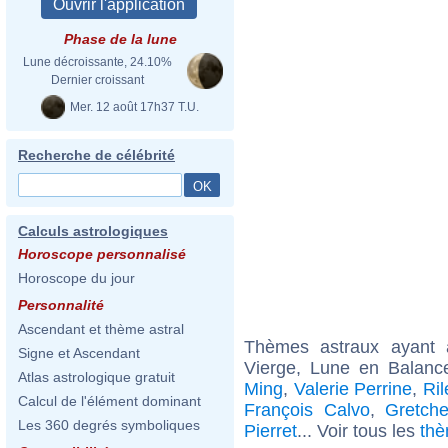
Phase de la lune
Lune décroissante, 24.10%
Dernier croissant
Mer. 12 août 17h37 T.U.
Recherche de célébrité
Calculs astrologiques
Horoscope personnalisé
Horoscope du jour
Personnalité
Ascendant et thème astral
Thèmes astraux ayant
Signe et Ascendant
Vierge, Lune en Balanc
Atlas astrologique gratuit
Ming
,
Valerie Perrine
,
Ril
Calcul de l'élément dominant
François Calvo
,
Gretch
Les 360 degrés symboliques
Pierret
... Voir tous les
thè