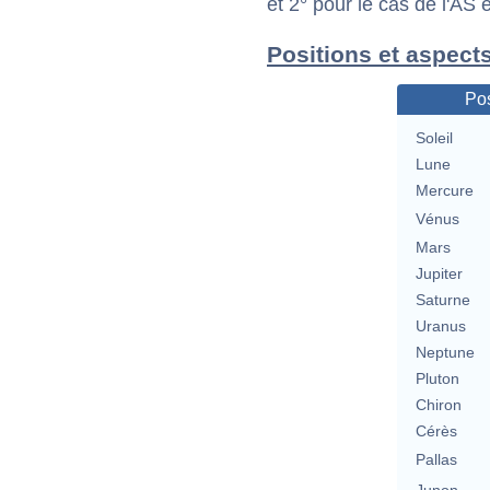
et 2° pour le cas de l'AS
Positions et aspect
Pos
Soleil
Lune
Mercure
Vénus
Mars
Jupiter
Saturne
Uranus
Neptune
Pluton
Chiron
Cérès
Pallas