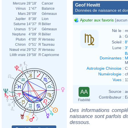
Mercure
28°18'
Cancer
Geof Hewitt
Vénus
1°47'
Balance
Données de naissance et dom
Mars
28°09'
Gémeaux
Jupiter
8°38'
Lion
Ajouter aux favoris
(aucun 
Saturne
14°37'
Я
Bélier
Uranus
5°14'
Gémeaux
Né le :
m
Neptune
4°09'
Я
Bélier
à :
G
Pluton
4°00'
Я
Verseau
Soleil :
8
Chiron
0°51'
Я
Taureau
Lune :
3
Nœud vrai
29°52'
Я
Verseau
B
Lilith vraie
19°58'
Я
Capricorne
Dominantes
:
M
M
Astrologie Chinoise
:
C
Numérologie
:
c
Vues
:
1
AA
Source :
a
Contributeur :
E
Fiabilité
Des informations complé
naissance sont parfois di
dessous.