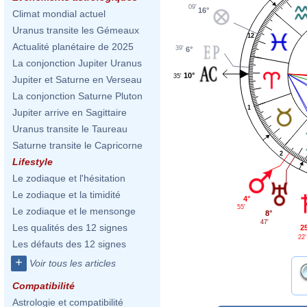
09'
16°
Climat mondial actuel
Uranus transite les Gémeaux
12
Actualité planétaire de 2025
39'
6°
La conjonction Jupiter Uranus
10°
35'
Jupiter et Saturne en Verseau
La conjonction Saturne Pluton
1
Jupiter arrive en Sagittaire
Uranus transite le Taureau
Saturne transite le Capricorne
2
Lifestyle
Le zodiaque et l'hésitation
Le zodiaque et la timidité
4°
55'
Le zodiaque et le mensonge
8°
47'
Les qualités des 12 signes
2
22'
Les défauts des 12 signes
+
Voir tous les articles
Compatibilité
Astrologie et compatibilité