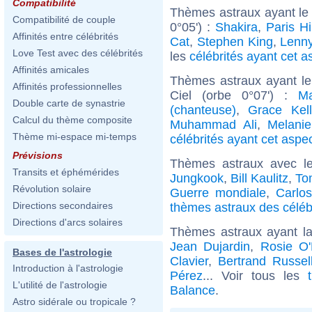
Compatibilité
Thèmes astraux ayant le
Compatibilité de couple
0°05') :
Shakira
,
Paris Hi
Affinités entre célébrités
Cat
,
Stephen King
,
Lenny
Love Test avec des célébrités
les
célébrités ayant cet a
Affinités amicales
Thèmes astraux ayant le
Affinités professionnelles
Ciel (orbe 0°07') :
M
Double carte de synastrie
(chanteuse)
,
Grace Kell
Calcul du thème composite
Muhammad Ali
,
Melanie
Thème mi-espace mi-temps
célébrités ayant cet aspe
Prévisions
Thèmes astraux avec l
Transits et éphémérides
Jungkook
,
Bill Kaulitz
,
To
Révolution solaire
Guerre mondiale
,
Carlos
Directions secondaires
thèmes astraux des céléb
Directions d'arcs solaires
Thèmes astraux ayant l
Jean Dujardin
,
Rosie O'
Bases de l'astrologie
Clavier
,
Bertrand Russel
Introduction à l'astrologie
Pérez
... Voir tous les
L'utilité de l'astrologie
Balance
.
Astro sidérale ou tropicale ?