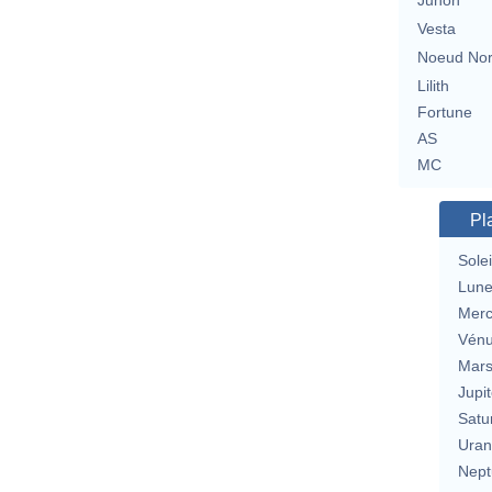
Junon
Vesta
Noeud No
Lilith
Fortune
AS
MC
Pl
Solei
Lun
Merc
Vén
Mar
Jupit
Satu
Uran
Nept