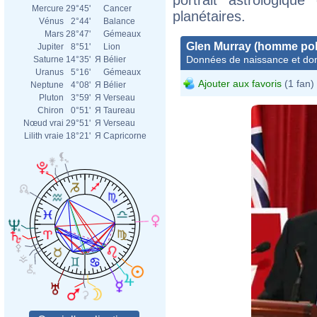
Mercure
29°45'
Cancer
planétaires.
Vénus
2°44'
Balance
Mars
28°47'
Gémeaux
Glen Murray (homme poli
Jupiter
8°51'
Lion
Données de naissance et dom
Saturne
14°35'
Я
Bélier
Uranus
5°16'
Gémeaux
Ajouter aux favoris
(1 fan)
Neptune
4°08'
Я
Bélier
Pluton
3°59'
Я
Verseau
Chiron
0°51'
Я
Taureau
Nœud vrai
29°51'
Я
Verseau
Lilith vraie
18°21'
Я
Capricorne