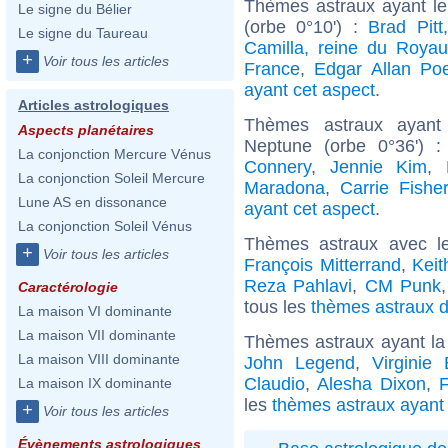
Thèmes astraux ayant l
Le signe du Bélier
(orbe 0°10') :
Brad Pitt
Le signe du Taureau
Camilla, reine du Roya
+
Voir tous les articles
France
,
Edgar Allan Po
ayant cet aspect
.
Articles astrologiques
Thèmes astraux ayant 
Aspects planétaires
Neptune (orbe 0°36') 
La conjonction Mercure Vénus
Connery
,
Jennie Kim
,
La conjonction Soleil Mercure
Maradona
,
Carrie Fishe
Lune AS en dissonance
ayant cet aspect
.
La conjonction Soleil Vénus
Thèmes astraux avec l
+
Voir tous les articles
François Mitterrand
,
Keit
Reza Pahlavi
,
CM Punk
Caractérologie
tous les
thèmes astraux d
La maison VI dominante
La maison VII dominante
Thèmes astraux ayant la 
La maison VIII dominante
John Legend
,
Virginie 
Claudio
,
Alesha Dixon
,
La maison IX dominante
les
thèmes astraux ayant 
+
Voir tous les articles
Évènements astrologiques