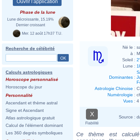
Phase de la lune
Lune décroissante, 15.19%
Dernier croissant
Mer. 12 août 17h37 T.U.
Né le :
s
Recherche de célébrité
à :
M
Soleil :
2
Lune :
1
S
Calculs astrologiques
Dominantes
:
J
Horoscope personnalisé
F
Horoscope du jour
Astrologie Chinoise
:
C
Numérologie
:
c
Personnalité
Vues
:
4
Ascendant et thème astral
Signe et Ascendant
X
Source :
d
Atlas astrologique gratuit
Fiabilité
Calcul de l'élément dominant
Les 360 degrés symboliques
Ce thème est calculé 