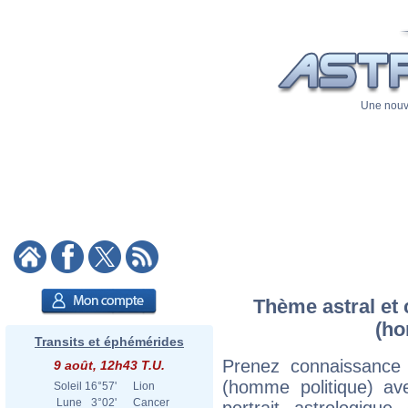
Une nouve
Thème astral et 
(ho
Transits et éphémérides
Prenez connaissance
9 août, 12h43 T.U.
(homme politique) ave
Soleil
16°57'
Lion
Lune
3°02'
Cancer
portrait astrologiqu