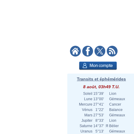
Transits et éphémérides
8 août, 03h49 T.U.
Soleil
15°39'
Lion
Lune
13°00'
Gémeaux
Mercure
27°41'
Cancer
Vénus
1°22'
Balance
Mars
27°53'
Gémeaux
Jupiter
8°33'
Lion
Saturne
14°37'
Я
Bélier
Uranus
5°13'
Gémeaux