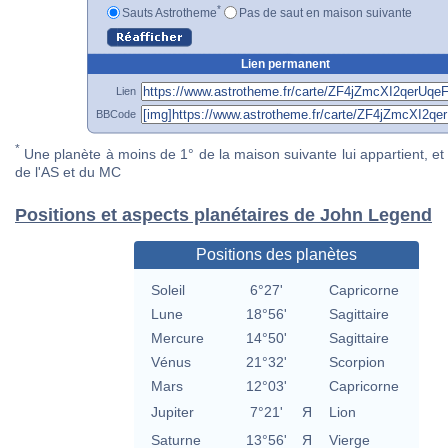
*
Sauts Astrotheme
Pas de saut en maison suivante
Lien permanent
Lien
BBCode
*
Une planète à moins de 1° de la maison suivante lui appartient, et 
de l'AS et du MC
Positions et aspects planétaires de John Legend
Positions des planètes
Soleil
6°27'
Capricorne
Lune
18°56'
Sagittaire
Mercure
14°50'
Sagittaire
Vénus
21°32'
Scorpion
Mars
12°03'
Capricorne
Jupiter
7°21'
Я
Lion
Saturne
13°56'
Я
Vierge