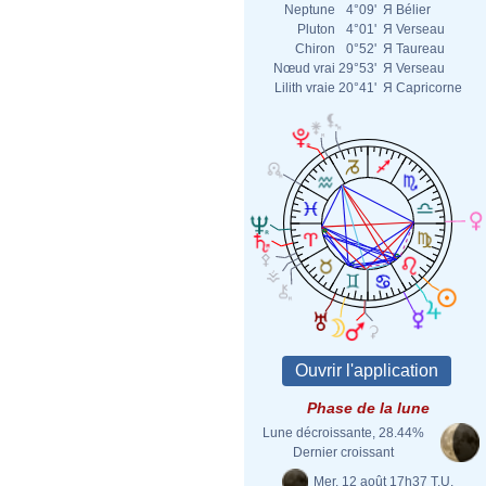
Neptune
4°09'
Я
Bélier
Pluton
4°01'
Я
Verseau
Chiron
0°52'
Я
Taureau
Nœud vrai
29°53'
Я
Verseau
Lilith vraie
20°41'
Я
Capricorne
Phase de la lune
Lune décroissante, 28.44%
Dernier croissant
Mer. 12 août 17h37 T.U.