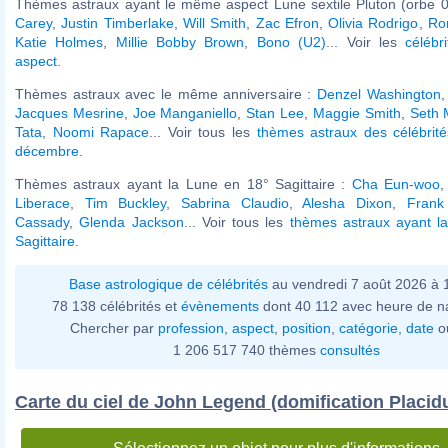
Thèmes astraux ayant le même aspect Lune sextile Pluton (orbe 0
Carey
,
Justin Timberlake
,
Will Smith
,
Zac Efron
,
Olivia Rodrigo
,
Ro
Katie Holmes
,
Millie Bobby Brown
,
Bono (U2)
... Voir les
célébr
aspect
.
Thèmes astraux avec le même anniversaire :
Denzel Washington
Jacques Mesrine
,
Joe Manganiello
,
Stan Lee
,
Maggie Smith
,
Seth 
Tata
,
Noomi Rapace
... Voir tous les
thèmes astraux des célébrit
décembre
.
Thèmes astraux ayant la Lune en 18° Sagittaire :
Cha Eun-woo
Liberace
,
Tim Buckley
,
Sabrina Claudio
,
Alesha Dixon
,
Frank
Cassady
,
Glenda Jackson
... Voir tous les
thèmes astraux ayant l
Sagittaire
.
Base astrologique de célébrités
au vendredi 7 août 2026 à
78 138 célébrités et
évènements
dont 40 112 avec heure de n
Chercher par
profession
,
aspect
,
position
,
catégorie
,
date
o
1 206 517 740 thèmes
consultés
Carte du ciel de John Legend (domification Placid