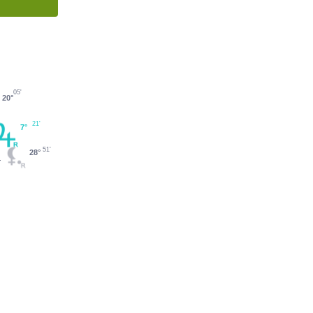
05'
20°
21'
7°
51'
28°