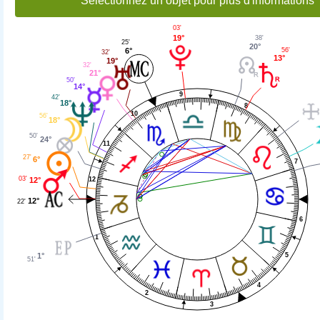
Sélectionnez un objet pour plus d'informations
03'
19°
38'
25'
20°
56'
6°
32'
13°
19°
32'
21°
50'
14°
9
42'
18°
8
10
56'
18°
50'
24°
11
27'
6°
7
03'
12°
12
12°
22'
6
1
1°
5
51'
4
2
3