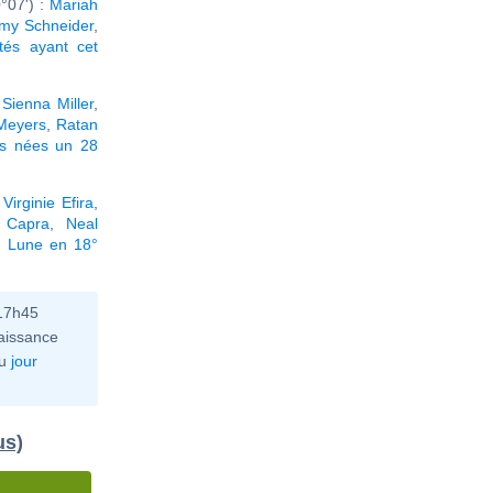
°07') :
Mariah
my Schneider
,
ités ayant cet
,
Sienna Miller
,
Meyers
,
Ratan
és nées un 28
,
Virginie Efira
,
 Capra
,
Neal
a Lune en 18°
 17h45
aissance
u
jour
us)