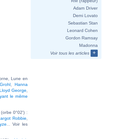
RM (rappeur)
Adam Driver
Demi Lovato
Sebastian Stan
Leonard Cohen
Gordon Ramsay
Madonna
+
Voir tous les articles
corne, Lune en
Grohl
,
Hanna
Lloyd George
,
ayant le même
(orbe 0°02') :
argot Robbie
,
yze
... Voir les