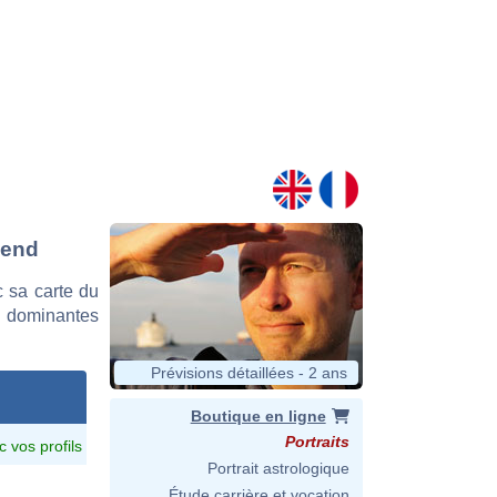
gend
 sa carte du
es dominantes
Prévisions détaillées - 2 ans
Boutique en ligne
Portraits
c vos profils
Portrait astrologique
Étude carrière et vocation