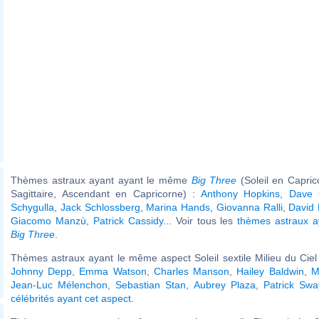
Thèmes astraux ayant ayant le même
Big Three
(Soleil en Capri
Sagittaire, Ascendant en Capricorne) :
Anthony Hopkins
,
Dave 
Schygulla
,
Jack Schlossberg
,
Marina Hands
,
Giovanna Ralli
,
David 
Giacomo Manzù
,
Patrick Cassidy
... Voir tous les
thèmes astraux 
Big Three
.
Thèmes astraux ayant le même aspect Soleil sextile Milieu du Ciel 
Johnny Depp
,
Emma Watson
,
Charles Manson
,
Hailey Baldwin
,
M
Jean-Luc Mélenchon
,
Sebastian Stan
,
Aubrey Plaza
,
Patrick Swa
célébrités ayant cet aspect
.