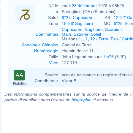
Né le :
jeudi
28 décembre
1978 à 08h25
à :
Springfield (OH) (États-Unis)
Soleil :
6°27' Capricorne
AS :
12°22' Ca
Lune :
18°56' Sagittaire
MC :
6°25' Sco
Capricorne
,
Sagittaire
,
Scorpion
Dominantes
:
Mars
,
Saturne
,
Soleil
Maisons
11
,
1
,
12
/
Terre
,
Feu
/
Cardi
Astrologie Chinoise
:
Cheval de Terre
Numérologie
:
chemin de vie 11
Taille :
John Legend mesure
1m75
(5' 9")
Vues
:
127 119
AA
Source :
acte de naissance ou registre d'état-ci
Contributeur :
Viktor E.
Fiabilité
Des informations complémentaires sur la source de l'heure de n
parfois disponibles dans l'extrait de
biographie
ci-dessous.