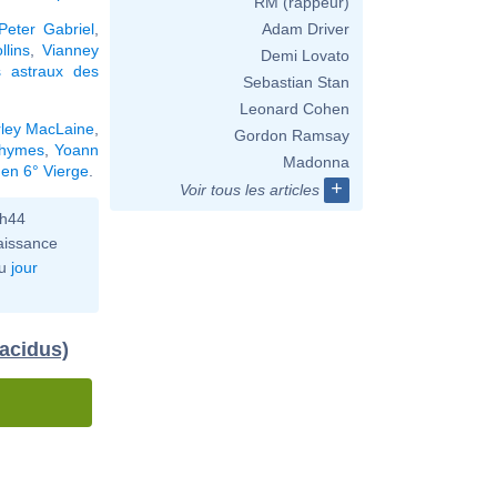
RM (rappeur)
Peter Gabriel
,
Adam Driver
llins
,
Vianney
Demi Lovato
 astraux des
Sebastian Stan
Leonard Cohen
rley MacLaine
,
Gordon Ramsay
Rhymes
,
Yoann
Madonna
 en 6° Vierge
.
+
Voir tous les articles
0h44
aissance
u
jour
lacidus)