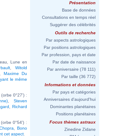
Présentation
Base de données
Consultations en temps réel
Suggérer des célébrités
Outils de recherche
Par aspects astrologiques
Par positions astrologiques
Par profession, pays et date
seau, Lune en
Par date de naissance
bault
,
Witold
Par anniversaire
(78 111)
,
Maxime Du
Par taille
(36 772)
ayant le même
Informations et données
Par pays et catégories
(orbe 0°27') :
Anniversaires d'aujourd'hui
nne)
,
Steven
sgard
,
Richard
Dominantes planétaires
Positions planétaires
Focus thèmes astraux
(orbe 0°54') :
 Chopra
,
Bono
Zinedine Zidane
nt cet aspect
.