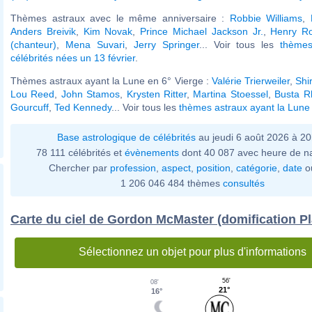
Thèmes astraux avec le même anniversaire :
Robbie Williams
,
Anders Breivik
,
Kim Novak
,
Prince Michael Jackson Jr.
,
Henry Ro
(chanteur)
,
Mena Suvari
,
Jerry Springer
... Voir tous les
thèmes
célébrités nées un 13 février
.
Thèmes astraux ayant la Lune en 6° Vierge :
Valérie Trierweiler
,
Shi
Lou Reed
,
John Stamos
,
Krysten Ritter
,
Martina Stoessel
,
Busta 
Gourcuff
,
Ted Kennedy
... Voir tous les
thèmes astraux ayant la Lune
Base astrologique de célébrités
au jeudi 6 août 2026 à 2
78 111 célébrités et
évènements
dont 40 087 avec heure de n
Chercher par
profession
,
aspect
,
position
,
catégorie
,
date
o
1 206 046 484 thèmes
consultés
Carte du ciel de Gordon McMaster (domification P
Sélectionnez un objet pour plus d'informations
56'
08'
21°
16°