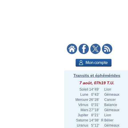
Transits et éphémérides
7 août, 07h19 T.U.
Soleil
14°49'
Lion
Lune
0°43'
Gémeaux
Mercure
26°28'
Cancer
Vénus
0°31'
Balance
Mars
27°18'
Gémeaux
Jupiter
8°21'
Lion
Saturne
14°38'
Я
Bélier
Uranus
5°12'
Gémeaux