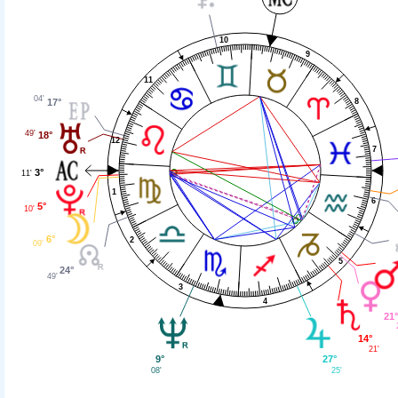
10
9
11
04'
8
17°
49'
18°
12
7
3°
11'
1
6
5°
10'
6°
2
09'
5
24°
49'
3
4
21°
14°
21'
27°
9°
25'
08'