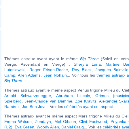
Thèmes astraux ayant ayant le même
Big Three
(Soleil en Ver
Vierge, Ascendant en Vierge) :
Sheryfa Luna
,
Martine Bar
Lutoslawski
,
Roger Frison-Roche
,
Roy Black
,
Jacques Bainville
Camp
,
Allen Adams
,
Jean Nohain
... Voir tous les
thèmes astraux 
Big Three
.
Thèmes astraux ayant le même aspect Vénus trigone Milieu du Ciel 
Arnold Schwarzenegger
,
Abraham Lincoln
,
Grimes (musicie
Spielberg
,
Jean-Claude Van Damme
,
Zoë Kravitz
,
Alexander Skar
Ramirez
,
Jon Bon Jovi
... Voir les
célébrités ayant cet aspect
.
Thèmes astraux ayant le même aspect Mars trigone Milieu du Ciel 
Emma Watson
,
Zendaya
,
Mel Gibson
,
Clint Eastwood
,
Priyanka
(U2)
,
Eva Green
,
Woody Allen
,
Daniel Craig
... Voir les
célébrités aya