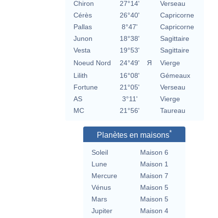
Chiron
27°14'
Verseau
Cérès
26°40'
Capricorne
Pallas
8°47'
Capricorne
Junon
18°38'
Sagittaire
Vesta
19°53'
Sagittaire
Noeud Nord
24°49'
Я
Vierge
Lilith
16°08'
Gémeaux
Fortune
21°05'
Verseau
AS
3°11'
Vierge
MC
21°56'
Taureau
*
Planètes en maisons
Soleil
Maison 6
Lune
Maison 1
Mercure
Maison 7
Vénus
Maison 5
Mars
Maison 5
Jupiter
Maison 4