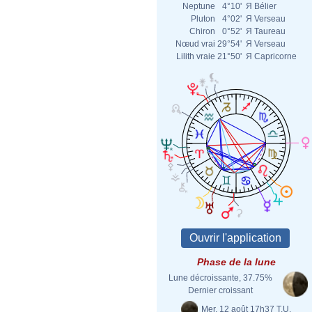
Neptune
4°10'
Я
Bélier
Pluton
4°02'
Я
Verseau
Chiron
0°52'
Я
Taureau
Nœud vrai
29°54'
Я
Verseau
Lilith vraie
21°50'
Я
Capricorne
Phase de la lune
Lune décroissante, 37.75%
Dernier croissant
Mer. 12 août 17h37 T.U.