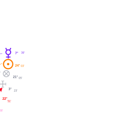
7°
39'
24°
03'
21°
05'
3°
23'
22°
51'
28'