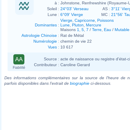
à :
Johnstone, Renfrewshire (Royaume-U
Soleil :
24°03' Verseau
AS :
3°11' Vier
Lune :
6°09' Vierge
MC :
21°56' Ta
Vierge
,
Capricorne
,
Poissons
Dominantes
:
Lune
,
Pluton
,
Mercure
Maisons
1
,
5
,
7
/
Terre
,
Eau
/
Mutable
Astrologie Chinoise
:
Rat de Métal
Numérologie
:
chemin de vie 22
Vues
:
10 617
AA
Source :
acte de naissance ou registre d'état-ci
Contributeur :
Caroline Gerard
Fiabilité
Des informations complémentaires sur la source de l'heure de n
parfois disponibles dans l'extrait de
biographie
ci-dessous.