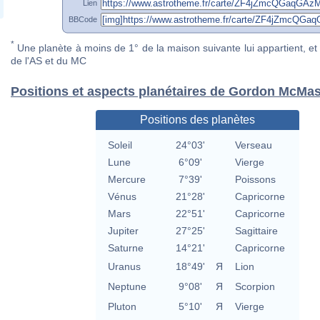
Lien
BBCode
*
Une planète à moins de 1° de la maison suivante lui appartient, et 
de l'AS et du MC
Positions et aspects planétaires de Gordon McMas
Positions des planètes
Soleil
24°03'
Verseau
Lune
6°09'
Vierge
Mercure
7°39'
Poissons
Vénus
21°28'
Capricorne
Mars
22°51'
Capricorne
Jupiter
27°25'
Sagittaire
Saturne
14°21'
Capricorne
Uranus
18°49'
Я
Lion
Neptune
9°08'
Я
Scorpion
Pluton
5°10'
Я
Vierge