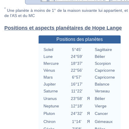
*
Une planète à moins de 1° de la maison suivante lui appartient, et 
de l'AS et du MC
Positions et aspects planétaires de Hope Lange
Positions des planètes
Soleil
5°45'
Sagittaire
Lune
24°59'
Bélier
Mercure
18°37'
Scorpion
Vénus
22°56'
Capricorne
Mars
6°57'
Capricorne
Jupiter
16°17'
Balance
Saturne
11°22'
Verseau
Uranus
23°58'
Я
Bélier
Neptune
12°18'
Vierge
Pluton
24°32'
Я
Cancer
Chiron
1°14'
Я
Gémeaux