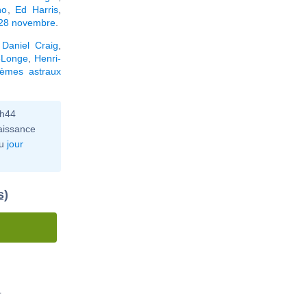
no
,
Ed Harris
,
 28 novembre
.
,
Daniel Craig
,
Longe
,
Henri-
hèmes astraux
0h44
aissance
u
jour
s)
'