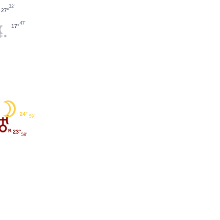
32'
27°
47'
17°
24°
59'
23°
58'