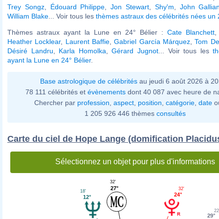
Trey Songz
,
Édouard Philippe
,
Jon Stewart
,
Shy'm
,
John Gallia
William Blake
... Voir tous les
thèmes astraux des célébrités nées un
Thèmes astraux ayant la Lune en 24° Bélier :
Cate Blanchett
Heather Locklear
,
Laurent Baffie
,
Gabriel García Márquez
,
Tom De
Désiré Landru
,
Karla Homolka
,
Gérard Jugnot
... Voir tous les
t
ayant la Lune en 24° Bélier
.
Base astrologique de célébrités
au jeudi 6 août 2026 à 2
78 111 célébrités et
évènements
dont 40 087 avec heure de n
Chercher par
profession
,
aspect
,
position
,
catégorie
,
date
o
1 205 926 446 thèmes
consultés
Carte du ciel de Hope Lange (domification Placidu
Sélectionnez un objet pour plus d'informations
32'
27°
32'
18'
24°
12°
22
29°