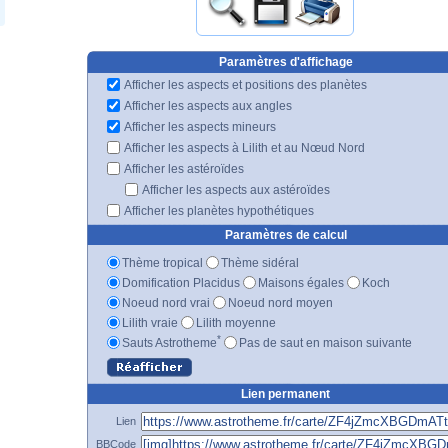
Paramètres d'affichage
Afficher les aspects et positions des planètes
Afficher les aspects aux angles
Afficher les aspects mineurs
Afficher les aspects à Lilith et au Nœud Nord
Afficher les astéroïdes
Afficher les aspects aux astéroïdes
Afficher les planètes hypothétiques
Paramètres de calcul
Thème tropical
Thème sidéral
Domification Placidus
Maisons égales
Koch
Noeud nord vrai
Noeud nord moyen
Lilith vraie
Lilith moyenne
*
Sauts Astrotheme
Pas de saut en maison suivante
Lien permanent
Lien
BBCode