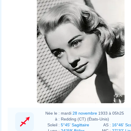
Née le :
mardi
28 novembre
1933 à 05h25
à :
Redding (CT) (États-Unis)
Soleil :
5°45' Sagittaire
AS :
16°46' Sc
Lune :
24°59' Bélier
MC :
27°32' Li