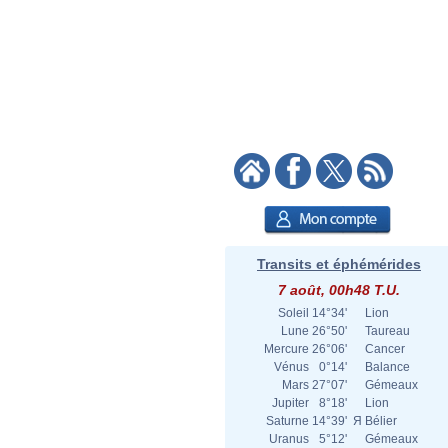
Transits et éphémérides
7 août, 00h48 T.U.
Soleil
14°34'
Lion
Lune
26°50'
Taureau
Mercure
26°06'
Cancer
Vénus
0°14'
Balance
Mars
27°07'
Gémeaux
Jupiter
8°18'
Lion
Saturne
14°39'
Я
Bélier
Uranus
5°12'
Gémeaux