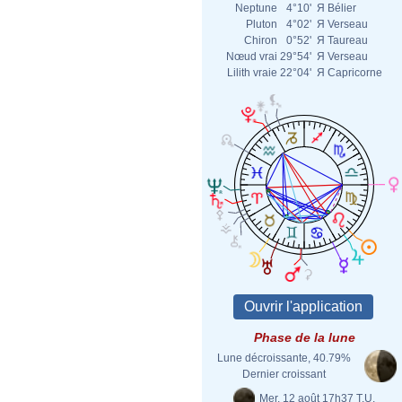
Neptune
4°10'
Я
Bélier
Pluton
4°02'
Я
Verseau
Chiron
0°52'
Я
Taureau
Nœud vrai
29°54'
Я
Verseau
Lilith vraie
22°04'
Я
Capricorne
Phase de la lune
Lune décroissante, 40.79%
Dernier croissant
Mer. 12 août 17h37 T.U.