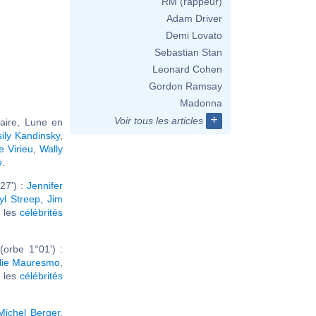
RM (rappeur)
Adam Driver
Demi Lovato
Sebastian Stan
Leonard Cohen
Gordon Ramsay
Madonna
+
Voir tous les articles
taire, Lune en
ily Kandinsky
,
e Virieu
,
Wally
e
.
27') :
Jennifer
yl Streep
,
Jim
r les
célébrités
orbe 1°01') :
lie Mauresmo
,
r les
célébrités
Michel Berger
,