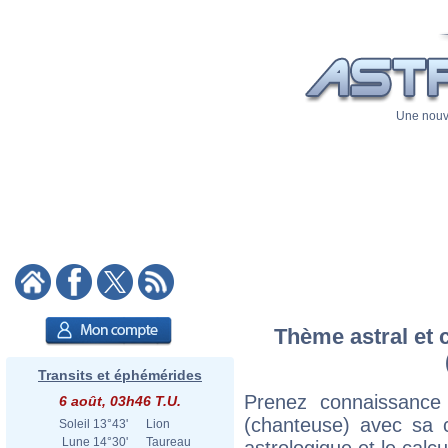
Une nouve
Thème astral et c
Transits et éphémérides
Prenez connaissance 
6 août, 03h46 T.U.
(chanteuse) avec sa ca
Soleil
13°43'
Lion
Lune
14°30'
Taureau
astrologique et le calc