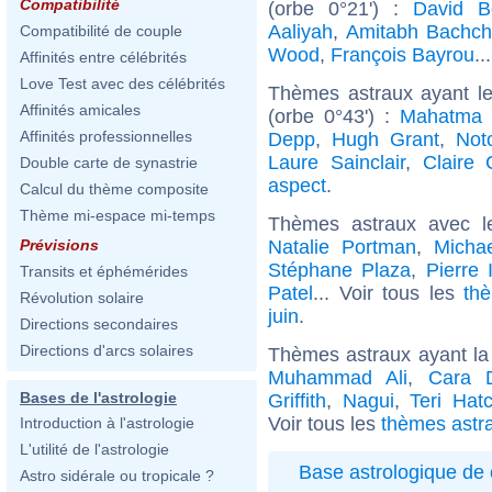
Compatibilité
(orbe 0°21') :
David B
Aaliyah
,
Amitabh Bachc
Compatibilité de couple
Wood
,
François Bayrou
..
Affinités entre célébrités
Love Test avec des célébrités
Thèmes astraux ayant le
Affinités amicales
(orbe 0°43') :
Mahatma 
Affinités professionnelles
Depp
,
Hugh Grant
,
Not
Laure Sainclair
,
Claire 
Double carte de synastrie
aspect
.
Calcul du thème composite
Thème mi-espace mi-temps
Thèmes astraux avec l
Natalie Portman
,
Micha
Prévisions
Stéphane Plaza
,
Pierre 
Transits et éphémérides
Patel
... Voir tous les
th
Révolution solaire
juin
.
Directions secondaires
Directions d'arcs solaires
Thèmes astraux ayant la
Muhammad Ali
,
Cara D
Bases de l'astrologie
Griffith
,
Nagui
,
Teri Hat
Voir tous les
thèmes astr
Introduction à l'astrologie
L'utilité de l'astrologie
Base astrologique de 
Astro sidérale ou tropicale ?