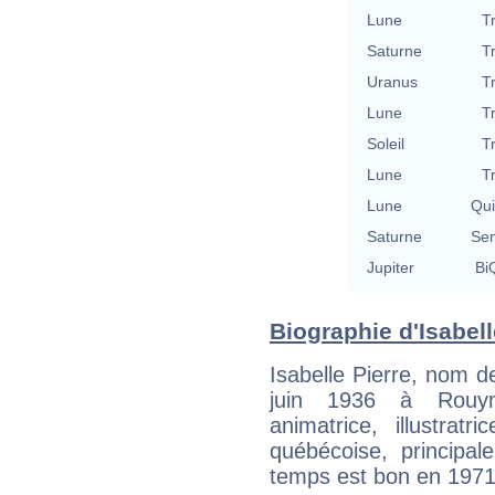
Lune
T
Saturne
T
Uranus
T
Lune
T
Soleil
T
Lune
T
Lune
Qu
Saturne
Se
Jupiter
BiQ
Biographie d'Isabell
Isabelle Pierre, nom d
juin 1936 à Rouyn
animatrice, illustrat
québécoise, principa
temps est bon en 1971