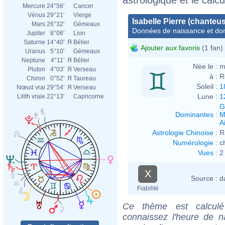
Mercure
24°56'
Cancer
Vénus
29°21'
Vierge
Isabelle Pierre (chanteu
Mars
26°32'
Gémeaux
Données de naissance et dom
Jupiter
8°06'
Lion
Saturne
14°40'
Я
Bélier
Ajouter aux favoris
(1 fan)
Uranus
5°10'
Gémeaux
Neptune
4°11'
Я
Bélier
Née le :
m
Pluton
4°03'
Я
Verseau
à :
R
Chiron
0°52'
Я
Taureau
Soleil :
1
Nœud vrai
29°54'
Я
Verseau
Lune :
1
Lilith vraie
22°13'
Capricorne
G
Dominantes
:
M
Ai
Astrologie Chinoise
:
R
Numérologie
:
c
Vues
:
2
X
Source :
d
Fiabilité
Ce thème est calculé 
connaissez l'heure de na