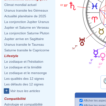
Climat mondial actuel
03'
22°
Uranus transite les Gémeaux
Actualité planétaire de 2025
La conjonction Jupiter Uranus
Jupiter et Saturne en Verseau
La conjonction Saturne Pluton
Jupiter arrive en Sagittaire
Uranus transite le Taureau
7°
54'
Saturne transite le Capricorne
Lifestyle
5°
Le zodiaque et l'hésitation
50'
13°
Le zodiaque et la timidité
12'
Le zodiaque et le mensonge
Les qualités des 12 signes
Les défauts des 12 signes
+
Voir tous les articles
Compatibilité
Afficher les aspec
Astrologie et compatibilité
Afficher les aspe