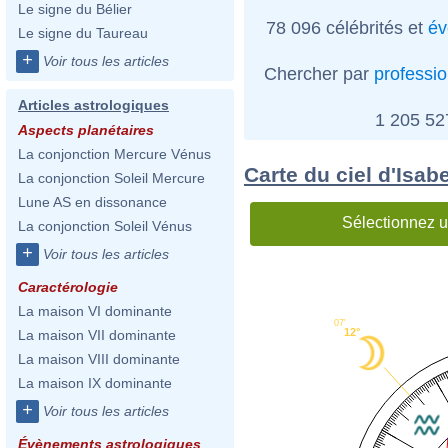
Le signe du Bélier
78 096 célébrités et
év
Le signe du Taureau
+
Voir tous les articles
Chercher par
professi
Articles astrologiques
1 205 5
Aspects planétaires
La conjonction Mercure Vénus
Carte du ciel d'Isab
La conjonction Soleil Mercure
Lune AS en dissonance
Sélectionnez u
La conjonction Soleil Vénus
+
Voir tous les articles
Caractérologie
La maison VI dominante
07'
12°
La maison VII dominante
La maison VIII dominante
La maison IX dominante
+
Voir tous les articles
Évènements astrologiques