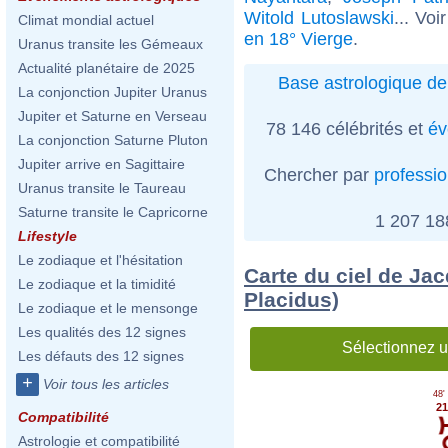
Witold Lutoslawski
... Voi
Climat mondial actuel
en 18° Vierge
.
Uranus transite les Gémeaux
Actualité planétaire de 2025
Base astrologique de
La conjonction Jupiter Uranus
Jupiter et Saturne en Verseau
78 146 célébrités et
év
La conjonction Saturne Pluton
Jupiter arrive en Sagittaire
Chercher par
professi
Uranus transite le Taureau
Saturne transite le Capricorne
1 207 1
Lifestyle
Le zodiaque et l'hésitation
Carte du ciel de Ja
Le zodiaque et la timidité
Placidus)
Le zodiaque et le mensonge
Les qualités des 12 signes
Sélectionnez u
Les défauts des 12 signes
+
Voir tous les articles
48'
21
Compatibilité
Astrologie et compatibilité