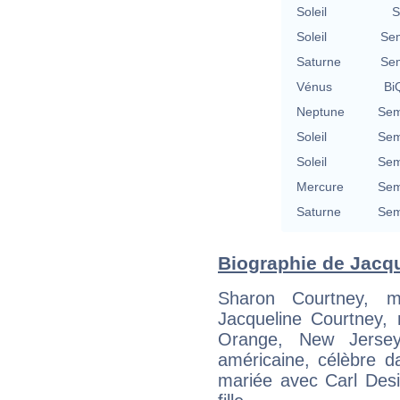
Soleil
S
Soleil
Se
Saturne
Se
Vénus
BiQ
Neptune
Sem
Soleil
Sem
Soleil
Sem
Mercure
Sem
Saturne
Sem
Biographie de Jacqu
Sharon Courtney, 
Jacqueline Courtney,
Orange, New Jersey,
américaine, célèbre d
mariée avec Carl Des