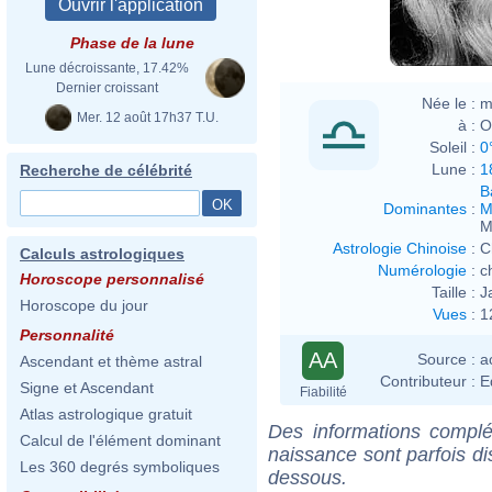
Phase de la lune
Lune décroissante, 17.42%
Dernier croissant
Née le :
m
Mer. 12 août 17h37 T.U.
à :
O
Soleil :
0
Lune :
1
Recherche de célébrité
B
Dominantes
:
M
M
Astrologie Chinoise
:
C
Calculs astrologiques
Numérologie
:
c
Horoscope personnalisé
Taille :
J
Horoscope du jour
Vues
:
1
Personnalité
AA
Source :
a
Ascendant et thème astral
Contributeur :
E
Signe et Ascendant
Fiabilité
Atlas astrologique gratuit
Des informations complé
Calcul de l'élément dominant
naissance sont parfois di
Les 360 degrés symboliques
dessous.