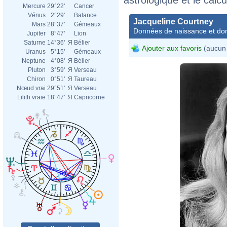
Mercure
29°22'
Cancer
Vénus
2°29'
Balance
Jacqueline Courtney
Mars
28°37'
Gémeaux
Données de naissance et dom
Jupiter
8°47'
Lion
Saturne
14°36'
Я
Bélier
Ajouter aux favoris
(aucun 
Uranus
5°15'
Gémeaux
Neptune
4°08'
Я
Bélier
Pluton
3°59'
Я
Verseau
Chiron
0°51'
Я
Taureau
Nœud vrai
29°51'
Я
Verseau
Lilith vraie
18°47'
Я
Capricorne