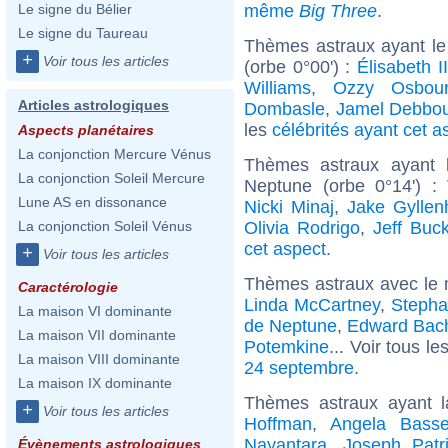
même
Big Three
.
Le signe du Bélier
Le signe du Taureau
Thèmes astraux ayant le
+
Voir tous les articles
(orbe 0°00') :
Élisabeth 
Williams
,
Ozzy Osbou
Articles astrologiques
Dombasle
,
Jamel Debbo
les
célébrités ayant cet a
Aspects planétaires
La conjonction Mercure Vénus
Thèmes astraux ayant 
La conjonction Soleil Mercure
Neptune (orbe 0°14') :
Lune AS en dissonance
Nicki Minaj
,
Jake Gyllen
Olivia Rodrigo
,
Jeff Buck
La conjonction Soleil Vénus
cet aspect
.
+
Voir tous les articles
Thèmes astraux avec le 
Caractérologie
Linda McCartney
,
Steph
La maison VI dominante
de Neptune
,
Edward Bac
La maison VII dominante
Potemkine
... Voir tous le
La maison VIII dominante
24 septembre
.
La maison IX dominante
Thèmes astraux ayant 
+
Voir tous les articles
Hoffman
,
Angela Basse
Nayantara
,
Joseph Patr
Évènements astrologiques