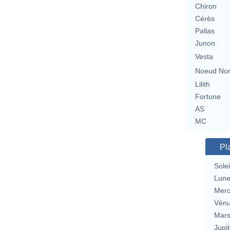
Chiron
Cérès
Pallas
Junon
Vesta
Noeud No
Lilith
Fortune
AS
MC
Pl
Solei
Lun
Merc
Vén
Mar
Jupit