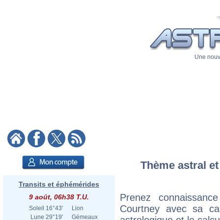
Une nouve
Thème astral et
Transits et éphémérides
Prenez connaissance
9 août, 06h38 T.U.
Courtney avec sa cart
Soleil
16°43'
Lion
Lune
29°19'
Gémeaux
astrologique et le calc