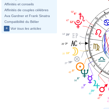
Affinités et conseils
Affinités de couples célèbres
02'
6°
Ava Gardner et Frank Sinatra
11
47'
Compatibilité du Bélier
12°
+
Voir tous les articles
14'
29°
12
7°
20'
1
18°
35'
19°
27'
2
0°
42'
8°
04'
8°
18'
29°
47'
29°
1
47'
4