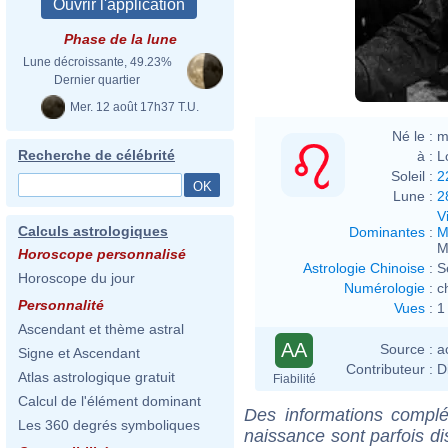
Phase de la lune
Lune décroissante, 49.23%
Dernier quartier
Mer. 12 août 17h37 T.U.
Né le :
m
Recherche de célébrité
à :
L
Soleil :
2
Lune :
2
V
Calculs astrologiques
Dominantes
:
M
M
Horoscope personnalisé
Astrologie Chinoise
:
S
Horoscope du jour
Numérologie
:
c
Personnalité
Vues
:
1
Ascendant et thème astral
AA
Source :
a
Signe et Ascendant
Contributeur :
D
Atlas astrologique gratuit
Fiabilité
Calcul de l'élément dominant
Des informations complé
Les 360 degrés symboliques
naissance sont parfois di