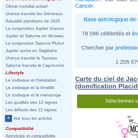
Cancer
.
Climat mondial actuel
Uranus transite les Gémeaux
Base astrologique de 
Actualité planétaire de 2025
La conjonction Jupiter Uranus
78 096 célébrités et
év
Jupiter et Saturne en Verseau
La conjonction Saturne Pluton
Chercher par
professi
Jupiter arrive en Sagittaire
Uranus transite le Taureau
1 205 5
Saturne transite le Capricorne
Lifestyle
Carte du ciel de Ja
Le zodiaque et l'hésitation
(domification Placi
Le zodiaque et la timidité
Le zodiaque et le mensonge
Sélectionnez u
Les qualités des 12 signes
Les défauts des 12 signes
+
09'
Voir tous les articles
19°
38'
21°
Compatibilité
Astrologie et compatibilité