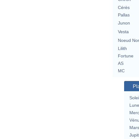
Cérès
Pallas
Junon
Vesta
Noeud No
Lilith
Fortune
AS
MC
Pl
Solei
Lun
Merc
Vén
Mar
Jupit