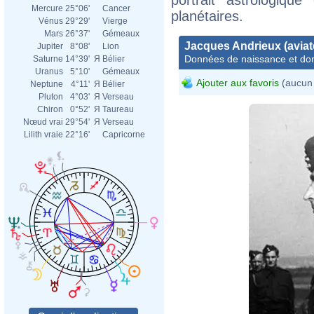
Mercure
25°06'
Cancer
planétaires.
Vénus
29°29'
Vierge
Mars
26°37'
Gémeaux
Jacques Andrieux (aviat
Jupiter
8°08'
Lion
Données de naissance et dom
Saturne
14°39'
Я
Bélier
Uranus
5°10'
Gémeaux
Ajouter aux favoris
(aucun 
Neptune
4°11'
Я
Bélier
Pluton
4°03'
Я
Verseau
Chiron
0°52'
Я
Taureau
Nœud vrai
29°54'
Я
Verseau
Lilith vraie
22°16'
Capricorne