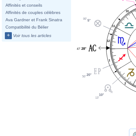
Affinités et conseils
10
Affinités de couples célèbres
00'
Ava Gardner et Frank Sinatra
5°
11
Compatibilité du Bélier
+
Voir tous les articles
12
28°
47'
1
20°
50'
2
10°
13'