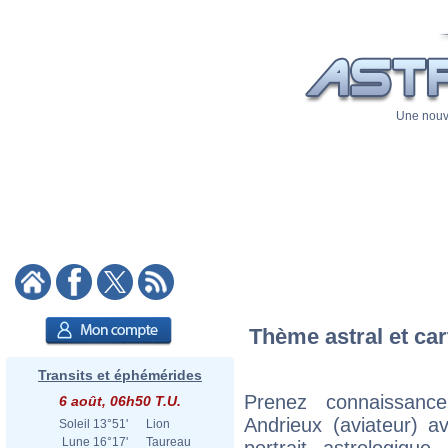
Une nouve
Thème astral et car
Transits et éphémérides
Prenez connaissan
6 août, 06h50 T.U.
Andrieux (aviateur) a
Soleil
13°51'
Lion
Lune
16°17'
Taureau
portrait astrologiqu