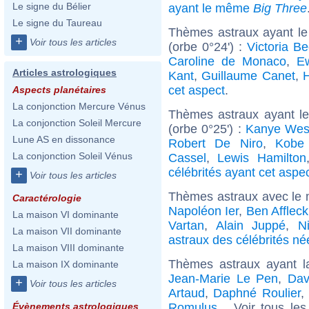
Le signe du Bélier
ayant le même
Big Three
Le signe du Taureau
Thèmes astraux ayant le
+
Voir tous les articles
(orbe 0°24') :
Victoria B
Caroline de Monaco
,
E
Articles astrologiques
Kant
,
Guillaume Canet
,
cet aspect
.
Aspects planétaires
La conjonction Mercure Vénus
Thèmes astraux ayant l
La conjonction Soleil Mercure
(orbe 0°25') :
Kanye Wes
Lune AS en dissonance
Robert De Niro
,
Kobe 
La conjonction Soleil Vénus
Cassel
,
Lewis Hamilton
célébrités ayant cet aspe
+
Voir tous les articles
Thèmes astraux avec le 
Caractérologie
Napoléon Ier
,
Ben Affleck
La maison VI dominante
Vartan
,
Alain Juppé
,
N
La maison VII dominante
astraux des célébrités né
La maison VIII dominante
Thèmes astraux ayant 
La maison IX dominante
Jean-Marie Le Pen
,
Dav
+
Voir tous les articles
Artaud
,
Daphné Roulier
,
Romulus
... Voir tous le
Évènements astrologiques