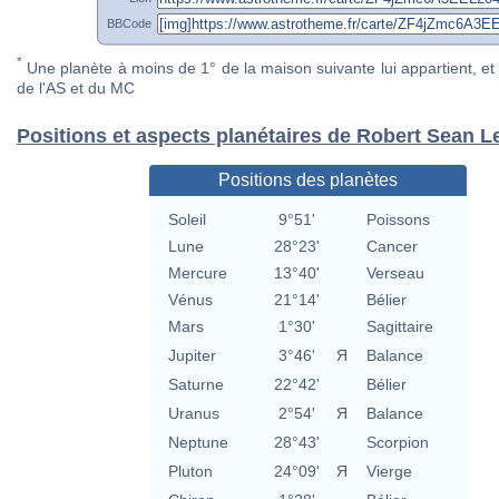
BBCode
*
Une planète à moins de 1° de la maison suivante lui appartient, et 
de l'AS et du MC
Positions et aspects planétaires de Robert Sean 
Positions des planètes
Soleil
9°51'
Poissons
Lune
28°23'
Cancer
Mercure
13°40'
Verseau
Vénus
21°14'
Bélier
Mars
1°30'
Sagittaire
Jupiter
3°46'
Я
Balance
Saturne
22°42'
Bélier
Uranus
2°54'
Я
Balance
Neptune
28°43'
Scorpion
Pluton
24°09'
Я
Vierge