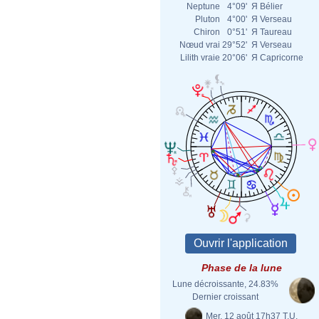
Neptune
4°09'
Я
Bélier
Pluton
4°00'
Я
Verseau
Chiron
0°51'
Я
Taureau
Nœud vrai
29°52'
Я
Verseau
Lilith vraie
20°06'
Я
Capricorne
Phase de la lune
Lune décroissante, 24.83%
Dernier croissant
Mer. 12 août 17h37 T.U.