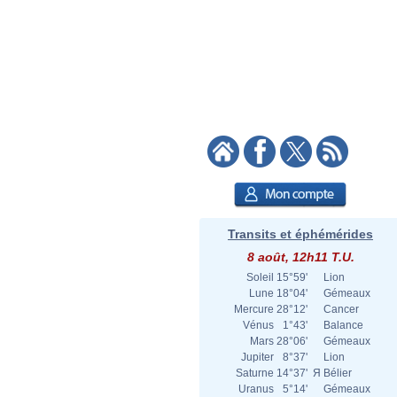
Transits et éphémérides
8 août, 12h11 T.U.
Soleil
15°59'
Lion
Lune
18°04'
Gémeaux
Mercure
28°12'
Cancer
Vénus
1°43'
Balance
Mars
28°06'
Gémeaux
Jupiter
8°37'
Lion
Saturne
14°37'
Я
Bélier
Uranus
5°14'
Gémeaux