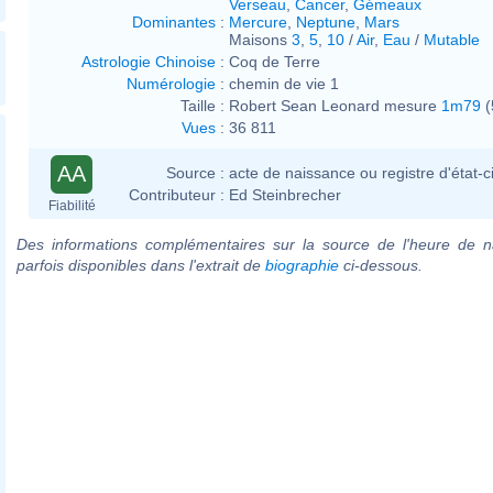
Verseau
,
Cancer
,
Gémeaux
Dominantes
:
Mercure
,
Neptune
,
Mars
Maisons
3
,
5
,
10
/
Air
,
Eau
/
Mutable
Astrologie Chinoise
:
Coq de Terre
Numérologie
:
chemin de vie 1
Taille :
Robert Sean Leonard mesure
1m79
(
Vues
:
36 811
AA
Source :
acte de naissance ou registre d'état-ci
Contributeur :
Ed Steinbrecher
Fiabilité
Des informations complémentaires sur la source de l'heure de n
parfois disponibles dans l'extrait de
biographie
ci-dessous.