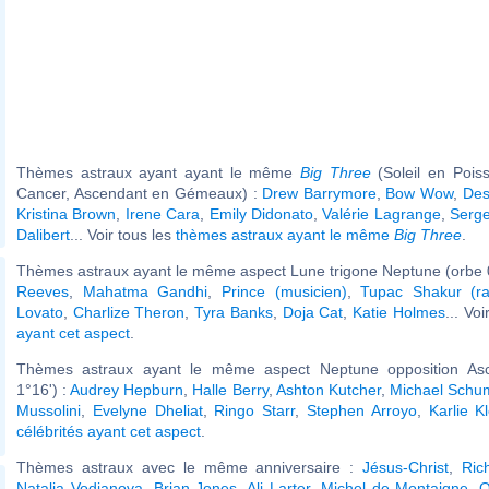
Thèmes astraux ayant ayant le même
Big Three
(Soleil en Pois
Cancer, Ascendant en Gémeaux) :
Drew Barrymore
,
Bow Wow
,
Des
Kristina Brown
,
Irene Cara
,
Emily Didonato
,
Valérie Lagrange
,
Serg
Dalibert
... Voir tous les
thèmes astraux ayant le même
Big Three
.
Thèmes astraux ayant le même aspect Lune trigone Neptune (orbe 
Reeves
,
Mahatma Gandhi
,
Prince (musicien)
,
Tupac Shakur (ra
Lovato
,
Charlize Theron
,
Tyra Banks
,
Doja Cat
,
Katie Holmes
... Voi
ayant cet aspect
.
Thèmes astraux ayant le même aspect Neptune opposition Asc
1°16') :
Audrey Hepburn
,
Halle Berry
,
Ashton Kutcher
,
Michael Schu
Mussolini
,
Evelyne Dheliat
,
Ringo Starr
,
Stephen Arroyo
,
Karlie K
célébrités ayant cet aspect
.
Thèmes astraux avec le même anniversaire :
Jésus-Christ
,
Ric
Natalia Vodianova
,
Brian Jones
,
Ali Larter
,
Michel de Montaigne
,
O