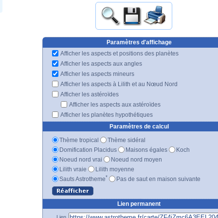
Paramètres d'affichage
Afficher les aspects et positions des planètes
Afficher les aspects aux angles
Afficher les aspects mineurs
Afficher les aspects à Lilith et au Nœud Nord
Afficher les astéroïdes
Afficher les aspects aux astéroïdes
Afficher les planètes hypothétiques
Paramètres de calcul
Thème tropical
Thème sidéral
Domification Placidus
Maisons égales
Koch
Noeud nord vrai
Noeud nord moyen
Lilith vraie
Lilith moyenne
*
Sauts Astrotheme
Pas de saut en maison suivante
Lien permanent
Lien