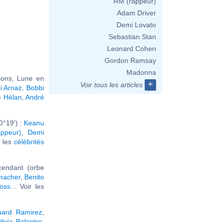
RM (rappeur)
Adam Driver
Demi Lovato
Sebastian Stan
Leonard Cohen
Gordon Ramsay
Madonna
sons, Lune en
+
Voir tous les articles
i Arnaz
,
Bobbi
e Hélan
,
André
0°19') :
Keanu
ppeur)
,
Demi
r les
célébrités
endant (orbe
macher
,
Benito
loss
... Voir les
hard Ramirez
,
livia Palermo
,