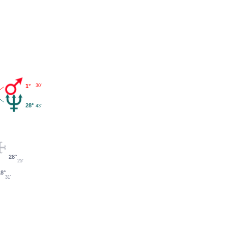
1°
30'
28°
43'
28°
25'
18°
31'