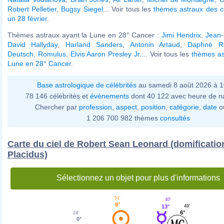
Robert Pelletier
,
Bugsy Siegel
... Voir tous les
thèmes astraux des c
un 28 février
.
Thèmes astraux ayant la Lune en 28° Cancer :
Jimi Hendrix
,
Jean-
David Hallyday
,
Harland Sanders
,
Antonin Artaud
,
Daphné Ro
Deutsch
,
Romulus
,
Elvis Aaron Presley Jr.
... Voir tous les
thèmes as
Lune en 28° Cancer
.
Base astrologique de célébrités
au samedi 8 août 2026 à 
78 146 célébrités et
évènements
dont 40 122 avec heure de n
Chercher par
profession
,
aspect
,
position
,
catégorie
,
date
o
1 206 700 982 thèmes
consultés
Carte du ciel de Robert Sean Leonard (domificatio
Placidus)
Sélectionnez un objet pour plus d'informations
51'
40'
9°
13°
49'
6°
24'
0°