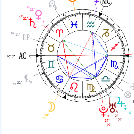
14'
21°
10
11
42'
22°
9
8
39'
11°
12
7
0°
00'
1
6
2
22°
33'
3
5
4
3°
46'
28°
2°
23'
54'
24°
09'