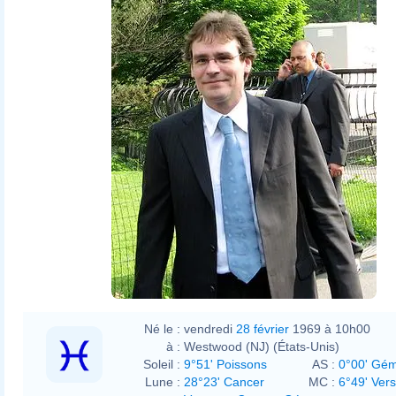
Né le :
vendredi
28 février
1969 à 10h00
à :
Westwood (NJ) (États-Unis)
Soleil :
9°51' Poissons
AS :
0°00' Gé
Lune :
28°23' Cancer
MC :
6°49' Ver