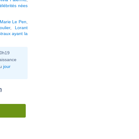
élébrités nées
Marie Le Pen
,
ulier
,
Lorant
traux ayant la
10h19
aissance
u
jour
n