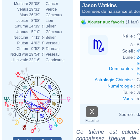
Mercure
25°08'
Cancer
Jason Watkins
Vénus
29°31'
Vierge
Données de naissance et dom
Mars
26°39'
Gémeaux
Jupiter
8°08'
Lion
Ajouter aux favoris
(1 fan)
Saturne
14°39'
Я
Bélier
Uranus
5°10'
Gémeaux
v
Né le :
Neptune
4°11'
Я
Bélier
i
Pluton
4°03'
Я
Verseau
à :
A
Chiron
0°52'
Я
Taureau
Soleil :
4
Nœud vrai
29°54'
Я
Verseau
Lune :
2
Lilith vraie
22°16'
Capricorne
S
Dominantes
:
S
E
Astrologie Chinoise
:
C
Numérologie
:
c
Taille :
J
Vues
:
5
X
Source :
d
Fiabilité
Ce thème est calculé 
connaissez l'heure de