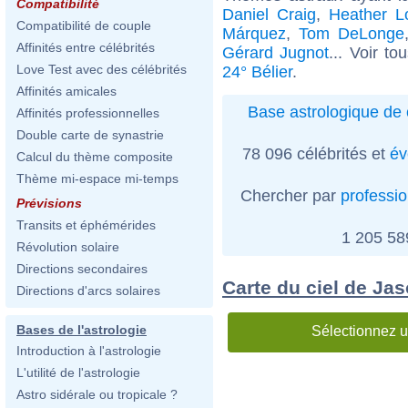
Compatibilité
Daniel Craig
,
Heather L
Compatibilité de couple
Márquez
,
Tom DeLonge
Affinités entre célébrités
Gérard Jugnot
... Voir to
Love Test avec des célébrités
24° Bélier
.
Affinités amicales
Base astrologique de 
Affinités professionnelles
Double carte de synastrie
78 096 célébrités et
év
Calcul du thème composite
Thème mi-espace mi-temps
Chercher par
professi
Prévisions
Transits et éphémérides
1 205 5
Révolution solaire
Directions secondaires
Carte du ciel de Ja
Directions d'arcs solaires
Bases de l'astrologie
Sélectionnez u
Introduction à l'astrologie
L'utilité de l'astrologie
Astro sidérale ou tropicale ?