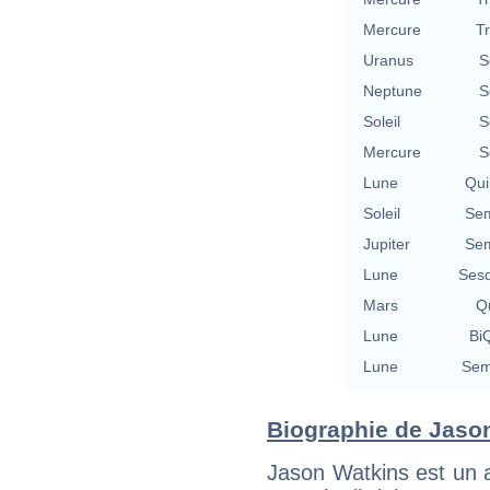
Mercure
T
Uranus
S
Neptune
S
Soleil
S
Mercure
S
Lune
Qui
Soleil
Sem
Jupiter
Sem
Lune
Sesq
Mars
Qu
Lune
BiQ
Lune
Sem
Biographie de Jason
Jason Watkins est un a