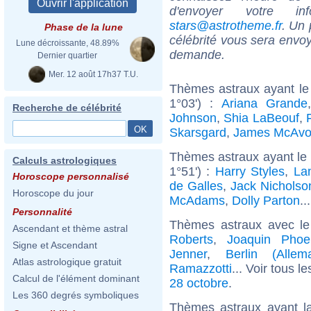
d'envoyer votre i
stars@astrotheme.fr
. Un 
Phase de la lune
célébrité vous sera envoy
Lune décroissante, 48.89%
demande.
Dernier quartier
Mer. 12 août 17h37 T.U.
Thèmes astraux ayant le 
1°03') :
Ariana Grande
Recherche de célébrité
Johnson
,
Shia LaBeouf
,
Skarsgard
,
James McAvo
Thèmes astraux ayant le
Calculs astrologiques
1°51') :
Harry Styles
,
La
Horoscope personnalisé
de Galles
,
Jack Nicholso
Horoscope du jour
McAdams
,
Dolly Parton
..
Personnalité
Thèmes astraux avec l
Ascendant et thème astral
Roberts
,
Joaquin Phoe
Signe et Ascendant
Jenner
,
Berlin (Allem
Atlas astrologique gratuit
Ramazzotti
... Voir tous l
Calcul de l'élément dominant
28 octobre
.
Les 360 degrés symboliques
Thèmes astraux ayant l