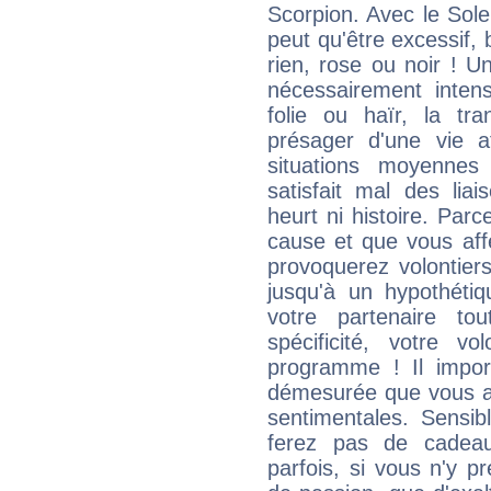
Scorpion. Avec le Sole
peut qu'être excessif, b
rien, rose ou noir ! U
nécessairement intens
folie ou haïr, la tra
présager d'une vie a
situations moyennes
satisfait mal des lia
heurt ni histoire. Pa
cause et que vous aff
provoquerez volontier
jusqu'à un hypothétiq
votre partenaire t
spécificité, votre vo
programme ! Il importe
démesurée que vous av
sentimentales. Sensib
ferez pas de cadeau
parfois, si vous n'y pr