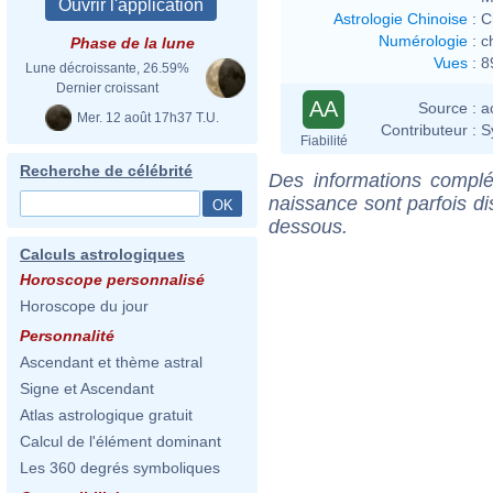
Astrologie Chinoise
:
C
Numérologie
:
c
Phase de la lune
Vues
:
8
Lune décroissante, 26.59%
Dernier croissant
AA
Source :
a
Mer. 12 août 17h37 T.U.
Contributeur :
S
Fiabilité
Recherche de célébrité
Des informations complé
naissance sont parfois di
dessous.
Calculs astrologiques
Horoscope personnalisé
Horoscope du jour
Personnalité
Ascendant et thème astral
Signe et Ascendant
Atlas astrologique gratuit
Calcul de l'élément dominant
Les 360 degrés symboliques