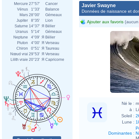
Mercure
27°57'
Cancer
Javier Swayne
Vénus
1°33'
Balance
Données de naissance et dom
Mars
28°00'
Gémeaux
Jupiter
8°35'
Lion
Ajouter aux favoris
(aucun 
Saturne
14°37'
Я
Bélier
Uranus
5°14'
Gémeaux
Neptune
4°09'
Я
Bélier
Pluton
4°00'
Я
Verseau
Chiron
0°51'
Я
Taureau
Nœud vrai
29°53'
Я
Verseau
Lilith vraie
20°23'
Я
Capricorne
Né le :
m
à :
L
Soleil :
2
Lune :
1
P
Dominantes
:
N
M