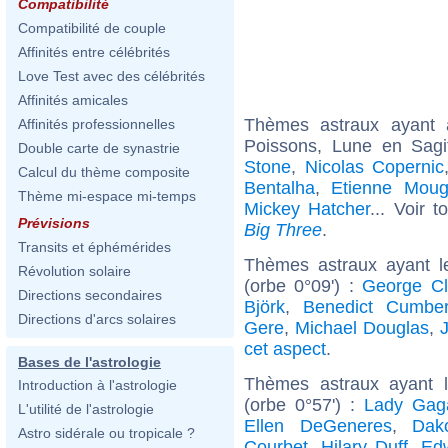
Compatibilité
Compatibilité de couple
Affinités entre célébrités
Love Test avec des célébrités
Affinités amicales
Thèmes astraux ayant
Affinités professionnelles
Poissons, Lune en Sagi
Double carte de synastrie
Stone
,
Nicolas Copernic
Calcul du thème composite
Bentalha
,
Etienne Moug
Thème mi-espace mi-temps
Mickey Hatcher
... Voir 
Prévisions
Big Three
.
Transits et éphémérides
Thèmes astraux ayant 
Révolution solaire
(orbe 0°09') :
George Cl
Directions secondaires
Björk
,
Benedict Cumber
Directions d'arcs solaires
Gere
,
Michael Douglas
,
cet aspect
.
Bases de l'astrologie
Thèmes astraux ayant 
Introduction à l'astrologie
(orbe 0°57') :
Lady Gag
L'utilité de l'astrologie
Ellen DeGeneres
,
Dak
Astro sidérale ou tropicale ?
Courbet
,
Hilary Duff
,
Ed