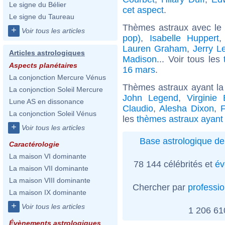
Le signe du Bélier
cet aspect
.
Le signe du Taureau
Thèmes astraux avec le
+
Voir tous les articles
pop)
,
Isabelle Huppert
Lauren Graham
,
Jerry L
Articles astrologiques
Madison
... Voir tous les
Aspects planétaires
16 mars
.
La conjonction Mercure Vénus
Thèmes astraux ayant la 
La conjonction Soleil Mercure
John Legend
,
Virginie 
Lune AS en dissonance
Claudio
,
Alesha Dixon
,
La conjonction Soleil Vénus
les
thèmes astraux ayant 
+
Voir tous les articles
Base astrologique de
Caractérologie
La maison VI dominante
78 144 célébrités et
év
La maison VII dominante
La maison VIII dominante
Chercher par
professi
La maison IX dominante
+
Voir tous les articles
1 206 6
Évènements astrologiques