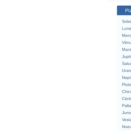
Pl
Solei
Lun
Merc
Vén
Mar
Jupit
Satu
Uran
Nept
Plut
Chir
Cérè
Pall
Jun
Vest
Noeu