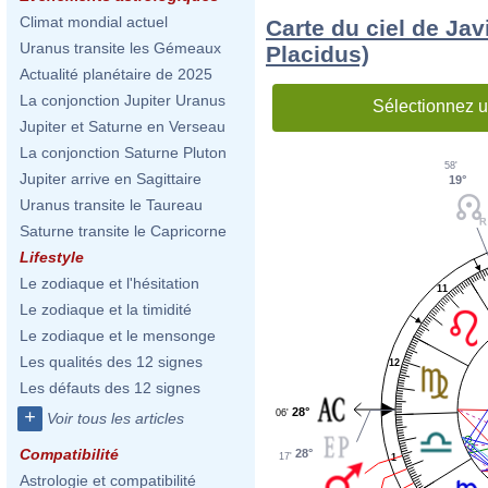
Climat mondial actuel
Carte du ciel de Ja
Uranus transite les Gémeaux
Placidus)
Actualité planétaire de 2025
La conjonction Jupiter Uranus
Sélectionnez u
Jupiter et Saturne en Verseau
La conjonction Saturne Pluton
58'
Jupiter arrive en Sagittaire
19°
Uranus transite le Taureau
Saturne transite le Capricorne
Lifestyle
Le zodiaque et l'hésitation
11
Le zodiaque et la timidité
Le zodiaque et le mensonge
Les qualités des 12 signes
12
Les défauts des 12 signes
28°
+
06'
Voir tous les articles
Compatibilité
28°
17'
1
Astrologie et compatibilité