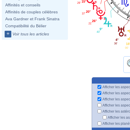
15°
29'
Affinités et conseils
Affinités de couples célèbres
20°
2
37'
Ava Gardner et Frank Sinatra
26°
21'
Compatibilité du Bélier
9°
40'
+
Voir tous les articles
4°
18
36'
00'
Afficher les aspec
Afficher les aspe
Afficher les aspe
Afficher les aspe
Afficher les astér
Afficher les a
Afficher les plan