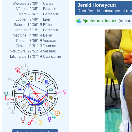
Mercure
29°30'
Cancer
Jerald Honeycutt
Vénus
2°35'
Balance
Données de naissance et dom
Mars
28°41'
Gémeaux
Jupiter
8°49'
Lion
Ajouter aux favoris
(aucun 
Saturne
14°36'
Я
Bélier
Uranus
5°15'
Gémeaux
Neptune
4°08'
Я
Bélier
Pluton
3°59'
Я
Verseau
Chiron
0°51'
Я
Taureau
Nœud vrai
29°51'
Я
Verseau
Lilith vraie
18°37'
Я
Capricorne