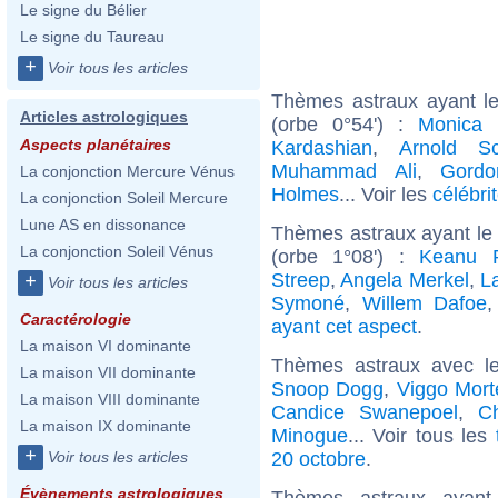
Le signe du Bélier
Le signe du Taureau
+
Voir tous les articles
Thèmes astraux ayant le
Articles astrologiques
(orbe 0°54') :
Monica B
Aspects planétaires
Kardashian
,
Arnold Sc
Muhammad Ali
,
Gord
La conjonction Mercure Vénus
Holmes
... Voir les
célébri
La conjonction Soleil Mercure
Lune AS en dissonance
Thèmes astraux ayant le
La conjonction Soleil Vénus
(orbe 1°08') :
Keanu 
Streep
,
Angela Merkel
,
L
+
Voir tous les articles
Symoné
,
Willem Dafoe
Caractérologie
ayant cet aspect
.
La maison VI dominante
Thèmes astraux avec l
La maison VII dominante
Snoop Dogg
,
Viggo Mor
La maison VIII dominante
Candice Swanepoel
,
C
La maison IX dominante
Minogue
... Voir tous les
+
20 octobre
.
Voir tous les articles
Évènements astrologiques
Thèmes astraux ayan