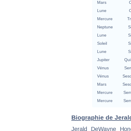
Mars
C
Lune
C
Mercure
T
Neptune
S
Lune
S
Soleil
S
Lune
S
Jupiter
Qui
Vénus
Sem
Vénus
Sesq
Mars
Sesq
Mercure
Sem
Mercure
Sem
Biographie de Jerald
Jerald DeWayne Hone