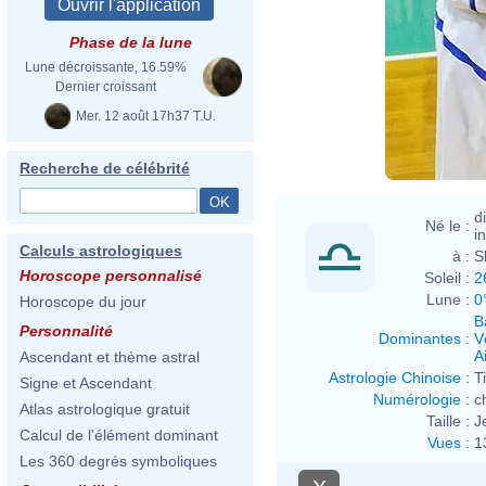
Phase de la lune
Lune décroissante, 16.59%
Dernier croissant
Mer. 12 août 17h37 T.U.
Recherche de célébrité
d
Né le :
i
Calculs astrologiques
à :
S
Horoscope personnalisé
Soleil :
2
Lune :
0
Horoscope du jour
B
Personnalité
Dominantes
:
V
Ai
Ascendant et thème astral
Astrologie Chinoise
:
T
Signe et Ascendant
Numérologie
:
c
Atlas astrologique gratuit
Taille :
J
Calcul de l'élément dominant
Vues
:
1
Les 360 degrés symboliques