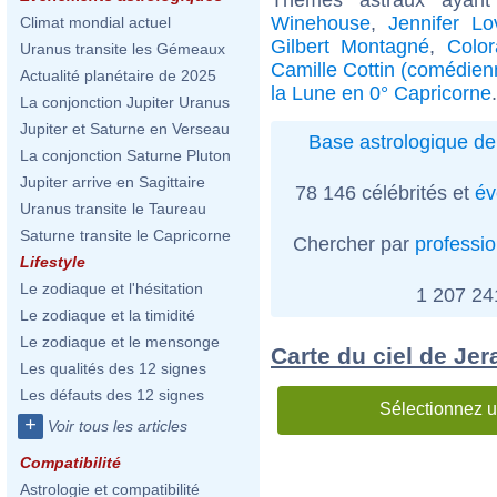
Winehouse
,
Jennifer Lo
Climat mondial actuel
Gilbert Montagné
,
Colo
Uranus transite les Gémeaux
Camille Cottin (comédien
Actualité planétaire de 2025
la Lune en 0° Capricorne
.
La conjonction Jupiter Uranus
Jupiter et Saturne en Verseau
Base astrologique de
La conjonction Saturne Pluton
Jupiter arrive en Sagittaire
78 146 célébrités et
év
Uranus transite le Taureau
Saturne transite le Capricorne
Chercher par
professi
Lifestyle
Le zodiaque et l'hésitation
1 207 2
Le zodiaque et la timidité
Le zodiaque et le mensonge
Carte du ciel de Je
Les qualités des 12 signes
Les défauts des 12 signes
Sélectionnez u
+
Voir tous les articles
Compatibilité
Astrologie et compatibilité