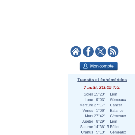
Transits et éphémérides
7 août, 21h15 T.U.
Soleil
15°23'
Lion
Lune
9°03'
Gémeaux
Mercure
27°17'
Cancer
Vénus
1°06'
Balance
Mars
27°42'
Gémeaux
Jupiter
8°29'
Lion
Saturne
14°38'
Я
Bélier
Uranus
5°13'
Gémeaux