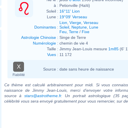
à :
Petionville (Haïti)
Soleil :
16°11' Lion
Lune :
19°09' Verseau
Lion
,
Vierge
,
Verseau
Dominantes
:
Soleil
,
Neptune
,
Lune
Feu
,
Terre
/
Fixe
Astrologie Chinoise
:
Singe de Terre
Numérologie
:
chemin de vie 4
Taille :
Jimmy Jean-Louis mesure
1m85
(6' 1
Vues
:
11 172
X
Source :
date sans heure de naissance
Fiabilité
Ce thème est calculé arbitrairement pour midi. Si vous connaiss
naissance de Jimmy Jean-Louis, merci d'envoyer votre inform
source à
stars@astrotheme.fr
. Un portrait astrologique (35 pa
célébrité vous sera envoyé gratuitement pour vous remercier, sur 