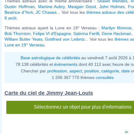
Thèmes astraux avec le même anniversaire :
Shawn Mendes
,
R
Dustin Hoffman
,
Martine Aubry
,
Meagan Good
,
John Holmes
,
Fr
Beatrice d'York
,
JC Chasez
... Voir tous les
thèmes astraux des célé
8 août
.
Thèmes astraux ayant la Lune en 19° Verseau :
Marilyn Monroe
Bob Thornton
,
Felipe VI d'Espagne
,
Sabrina Ferilli
,
Gene Hackman
,
William Butler Yeats
,
Gottfried von Leibniz
... Voir tous les
thèmes as
Lune en 19° Verseau
.
Base astrologique de célébrités
au vendredi 7 août 2026 à
78 138 célébrités et
évènements
dont 40 112 avec heure de n
Chercher par
profession
,
aspect
,
position
,
catégorie
,
date
o
1 206 367 770 thèmes
consultés
Carte du ciel de Jimmy Jean-Louis
Sélectionnez un objet pour plus d'informations
46'