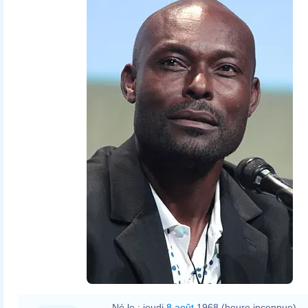
Né le :
jeudi
8 août
1968 (heure inconnue)