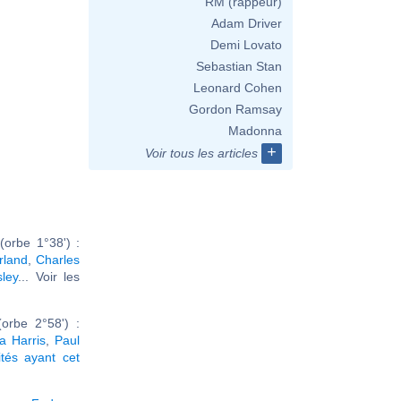
RM (rappeur)
Adam Driver
Demi Lovato
Sebastian Stan
Leonard Cohen
Gordon Ramsay
Madonna
+
Voir tous les articles
orbe 1°38') :
rland
,
Charles
sley
... Voir les
orbe 2°58') :
a Harris
,
Paul
ités ayant cet