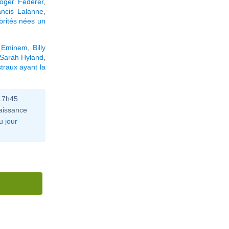
oger Federer
,
ancis Lalanne
,
brités nées un
,
Eminem
,
Billy
Sarah Hyland
,
traux ayant la
 17h45
aissance
u
jour