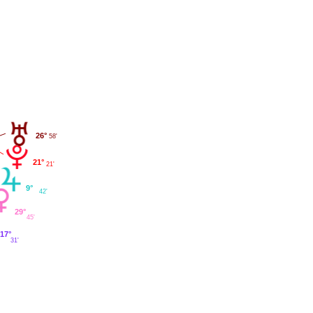
26°
58'
21°
21'
9°
42'
29°
45'
17°
31'