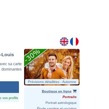
n-Louis
vec sa carte
es dominantes
Prévisions détaillées - Automne
Boutique en ligne
Portraits
c vos profils
Portrait astrologique
Étude carrière et vocation