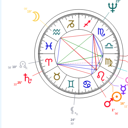
23°
09'
19°
10°
58'
25°
33'
16°
11'
1°
56'
24°
30'