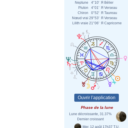
Neptune
4°10'
Я
Bélier
Pluton
4°01'
Я
Verseau
Chiron
0°52'
Я
Taureau
Nœud vrai
29°53'
Я
Verseau
Lilith vraie
21°06'
Я
Capricorne
Phase de la lune
Lune décroissante, 31.37%
Dernier croissant
Mer. 12 août 17h37 T.U.