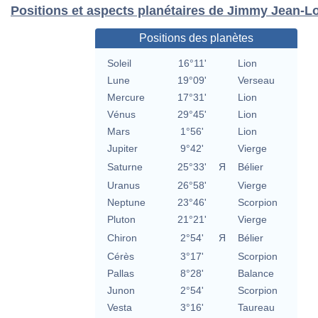
Positions et aspects planétaires de Jimmy Jean-L
Positions des planètes
Soleil
16°11'
Lion
Lune
19°09'
Verseau
Mercure
17°31'
Lion
Vénus
29°45'
Lion
Mars
1°56'
Lion
Jupiter
9°42'
Vierge
Saturne
25°33'
Я
Bélier
Uranus
26°58'
Vierge
Neptune
23°46'
Scorpion
Pluton
21°21'
Vierge
Chiron
2°54'
Я
Bélier
Cérès
3°17'
Scorpion
Pallas
8°28'
Balance
Junon
2°54'
Scorpion
Vesta
3°16'
Taureau