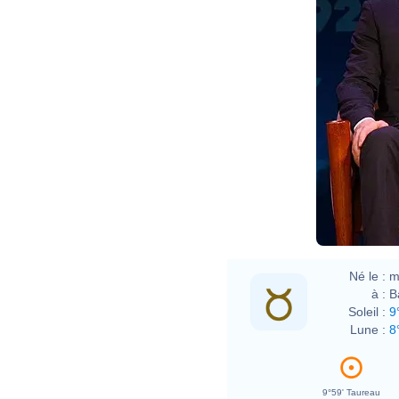
Né le :
m
à :
B
Soleil :
9
Lune :
8
9°59' Taureau