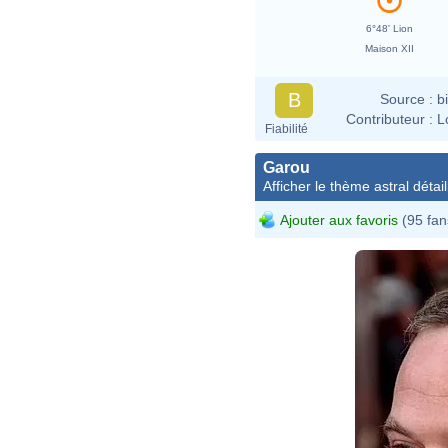
6°48' Lion
Maison XII
B
Source :
b
Contributeur :
L
Fiabilité
Garou
Afficher le thème astral détail
Ajouter aux favoris
(95 fan