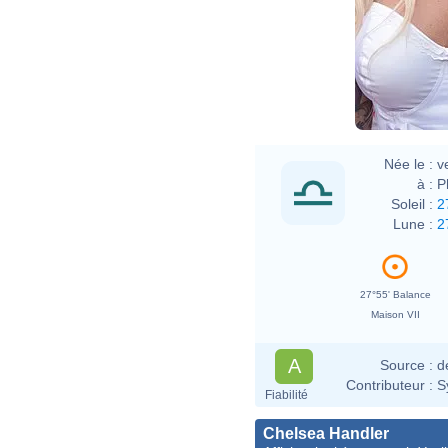
Née le :
v
à :
P
Soleil :
2
Lune :
2
27°55' Balance
Maison VII
A
Source :
d
Contributeur :
S
Fiabilité
Chelsea Handler