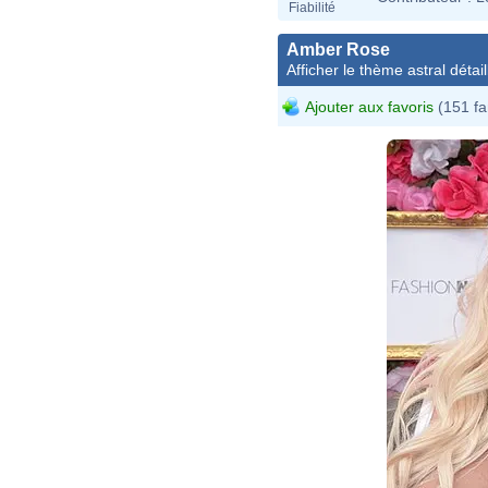
Fiabilité
Amber Rose
Afficher le thème astral détail
Ajouter aux favoris
(151 fa