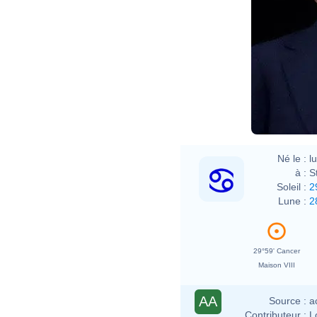
Né le :
l
à :
S
Soleil :
2
Lune :
2
29°59' Cancer
Maison VIII
AA
Source :
a
Contributeur :
L