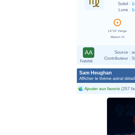
Soleil :
1
Lune :
1
14°33' Vierge
Maison IX
AA
Source :
a
Contributeur :
S
Fiabilité
Sam Heughan
Afficher le thème astral détail
Ajouter aux favoris
(257 fa