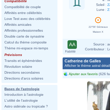
Compatibilité
Soleil :
2
Compatibilité de couple
Lune :
2
Affinités entre célébrités
Love Test avec des célébrités
Affinités amicales
22°56' Gémeaux
Affinités professionnelles
Maison X
Double carte de synastrie
Calcul du thème composite
AA
Source :
a
Thème mi-espace mi-temps
Contributeur :
L
Fiabilité
Prévisions
Transits et éphémérides
Catherine de Galles
Afficher le thème astral détail
Révolution solaire
Directions secondaires
Ajouter aux favoris
(626 fa
Directions d'arcs solaires
Bases de l'astrologie
Introduction à l'astrologie
L'utilité de l'astrologie
Astro sidérale ou tropicale ?