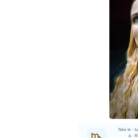
Née le :
l
à :
R