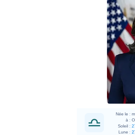
Lawr
Née le :
m
à :
O
Soleil :
2
Lune :
2