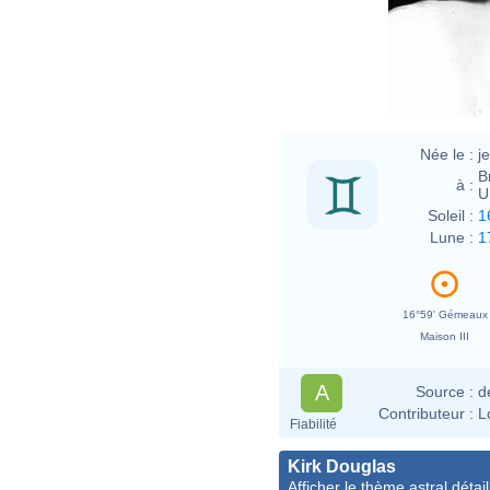
Fron
Bac
Née le :
j
B
à :
U
Soleil :
1
Lune :
1
16°59' Gémeaux
Maison III
A
Source :
d
Contributeur :
L
Fiabilité
Kirk Douglas
Afficher le thème astral détail