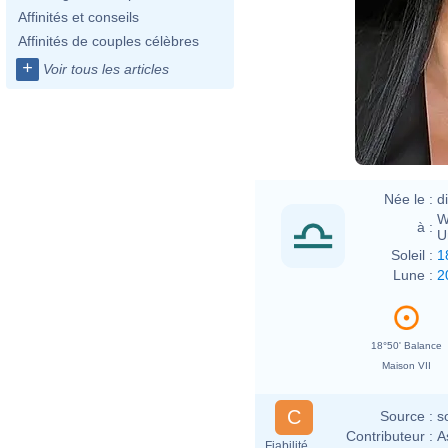
Affinités et conseils
Affinités de couples célèbres
+
Voir tous les articles
Née le :
d
W
à :
U
Soleil :
1
Lune :
2
18°50' Balance
Maison VII
C
Source :
s
Contributeur :
A
Fiabilité