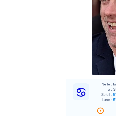
Né le :
l
à :
S
Soleil :
5
Lune :
5