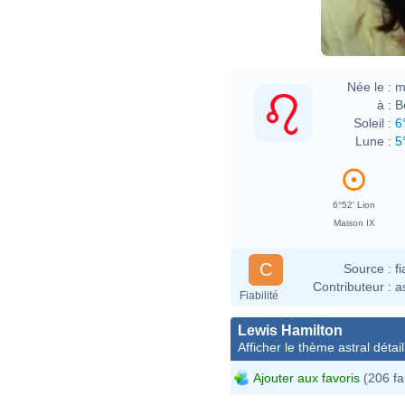
Née le :
m
à :
B
Soleil :
6
Lune :
5
6°52' Lion
Maison IX
C
Source :
f
Contributeur :
a
Fiabilité
Lewis Hamilton
Afficher le thème astral détail
Ajouter aux favoris
(206 fa