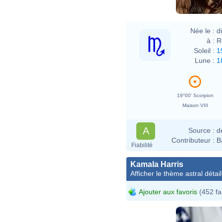
Née le :
d
à :
R
Soleil :
1
Lune :
1
19°00' Scorpion
Maison VIII
A
Source :
d
Contributeur :
B
Fiabilité
Kamala Harris
Afficher le thème astral détail
Ajouter aux favoris
(452 fa