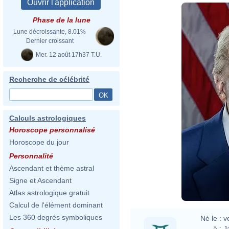
Phase de la lune
Lune décroissante, 8.01%
Dernier croissant
Mer. 12 août 17h37 T.U.
Recherche de célébrité
Danie
Calculs astrologiques
Horoscope personnalisé
http
Horoscope du jour
Personnalité
http
Ascendant et thème astral
Signe et Ascendant
Atlas astrologique gratuit
Calcul de l'élément dominant
Les 360 degrés symboliques
Né le :
v
à :
J