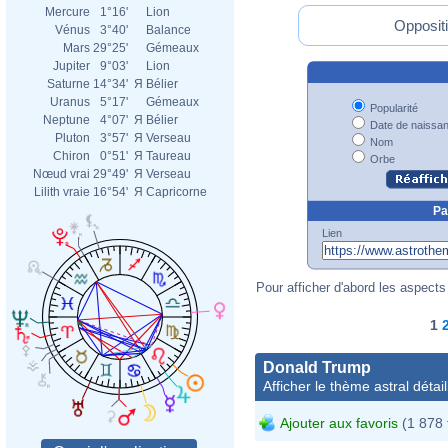
Mercure
1°16'
Lion
Oppositi
Vénus
3°40'
Balance
Mars
29°25'
Gémeaux
Jupiter
9°03'
Lion
Saturne
14°34'
Я
Bélier
Uranus
5°17'
Gémeaux
Popularité
Neptune
4°07'
Я
Bélier
Date de naissa
Pluton
3°57'
Я
Verseau
Nom
Chiron
0°51'
Я
Taureau
Orbe
Nœud vrai
29°49'
Я
Verseau
Lilith vraie
16°54'
Я
Capricorne
Pa
Lien
Pour afficher d'abord les aspects 
1
Donald Trump
Afficher le thème astral détail
Ajouter aux favoris
(1 878 