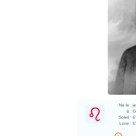
Né le :
j
à :
G
Soleil :
6
Lune :
6