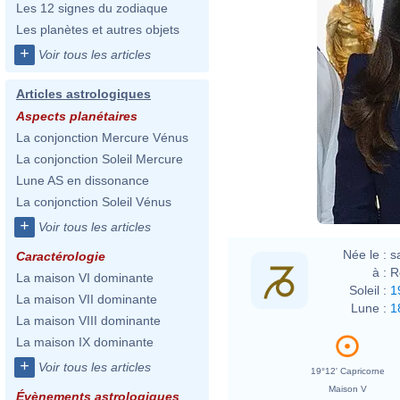
Les 12 signes du zodiaque
Les planètes et autres objets
+
Voir tous les articles
Articles astrologiques
Aspects planétaires
La conjonction Mercure Vénus
La conjonction Soleil Mercure
Lune AS en dissonance
La conjonction Soleil Vénus
+
Voir tous les articles
Née le :
s
Caractérologie
à :
R
La maison VI dominante
Soleil :
1
La maison VII dominante
Lune :
1
La maison VIII dominante
La maison IX dominante
+
Voir tous les articles
19°12' Capricorne
Maison V
Évènements astrologiques