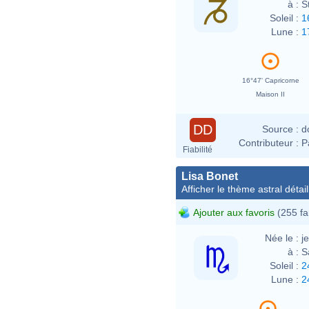
à :
S
Soleil :
1
Lune :
1
16°47' Capricorne
Maison II
DD
Source :
d
Contributeur :
P
Fiabilité
Lisa Bonet
Afficher le thème astral détail
Ajouter aux favoris
(255 fa
Née le :
j
à :
S
Soleil :
2
Lune :
2