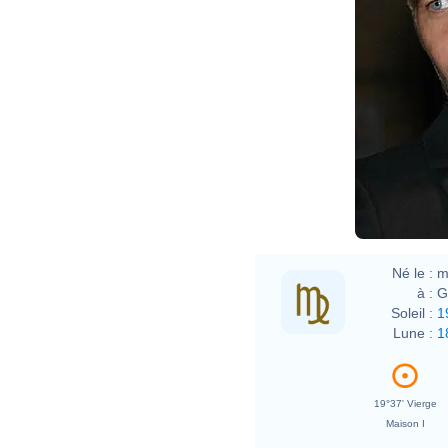
Né le :
m
à :
G
Soleil :
1
Lune :
1
19°37' Vierge
Maison I