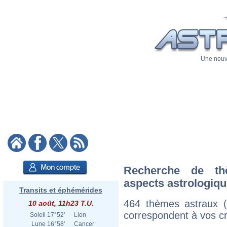
Une nouve
Recherche de th
aspects astrologiq
Transits et éphémérides
464 thèmes astraux 
10 août, 11h23 T.U.
correspondent à vos cri
Soleil
17°52'
Lion
Lune
16°58'
Cancer