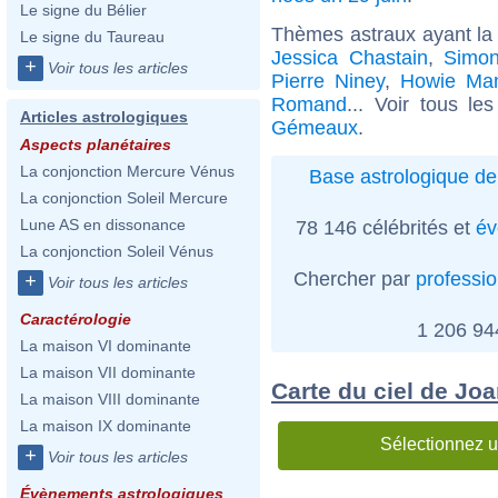
Le signe du Bélier
Thèmes astraux ayant l
Le signe du Taureau
Jessica Chastain
,
Simon
+
Voir tous les articles
Pierre Niney
,
Howie Ma
Romand
... Voir tous le
Articles astrologiques
Gémeaux
.
Aspects planétaires
La conjonction Mercure Vénus
Base astrologique de
La conjonction Soleil Mercure
Lune AS en dissonance
78 146 célébrités et
év
La conjonction Soleil Vénus
Chercher par
professi
+
Voir tous les articles
Caractérologie
1 206 9
La maison VI dominante
La maison VII dominante
Carte du ciel de Jo
La maison VIII dominante
La maison IX dominante
Sélectionnez u
+
Voir tous les articles
Évènements astrologiques