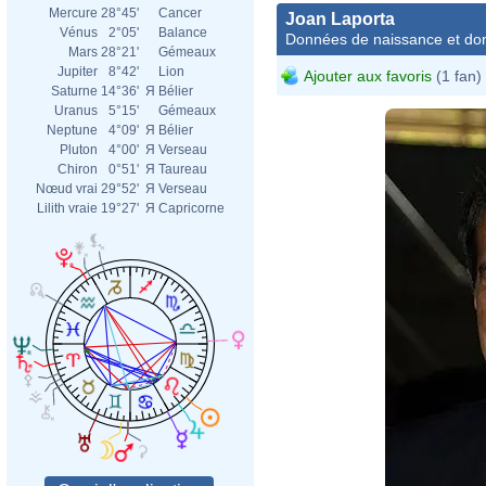
Mercure
28°45'
Cancer
Joan Laporta
Vénus
2°05'
Balance
Données de naissance et dom
Mars
28°21'
Gémeaux
Jupiter
8°42'
Lion
Ajouter aux favoris
(1 fan)
Saturne
14°36'
Я
Bélier
Uranus
5°15'
Gémeaux
Neptune
4°09'
Я
Bélier
Pluton
4°00'
Я
Verseau
Chiron
0°51'
Я
Taureau
Nœud vrai
29°52'
Я
Verseau
Lilith vraie
19°27'
Я
Capricorne