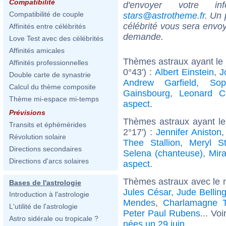
Compatibilité
d'envoyer votre i
Compatibilité de couple
stars@astrotheme.fr
. Un 
célébrité vous sera envoy
Affinités entre célébrités
demande.
Love Test avec des célébrités
Affinités amicales
Thèmes astraux ayant le 
Affinités professionnelles
0°43') :
Albert Einstein
,
J
Double carte de synastrie
Andrew Garfield
,
Sop
Calcul du thème composite
Gainsbourg
,
Leonard C
Thème mi-espace mi-temps
aspect
.
Prévisions
Thèmes astraux ayant le
Transits et éphémérides
2°17') :
Jennifer Aniston
Révolution solaire
Thee Stallion
,
Meryl St
Directions secondaires
Selena (chanteuse)
,
Mir
Directions d'arcs solaires
aspect
.
Thèmes astraux avec le 
Bases de l'astrologie
Jules César
,
Jude Belli
Introduction à l'astrologie
Mendes
,
Charlamagne 
L'utilité de l'astrologie
Peter Paul Rubens
... Vo
Astro sidérale ou tropicale ?
nées un 29 juin
.