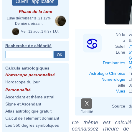
Phase de la lune
Lune décroissante, 21.12%
Dernier croissant
Mer. 12 août 17h37 T.U.
Né le :
v
à :
B
Recherche de célébrité
Soleil :
7
Lune :
5
G
Dominantes
:
M
Ai
Calculs astrologiques
Astrologie Chinoise
:
T
Horoscope personnalisé
Numérologie
:
c
Horoscope du jour
Taille :
J
Personnalité
Vues
:
1
Ascendant et thème astral
X
Signe et Ascendant
Source :
d
Atlas astrologique gratuit
Fiabilité
Calcul de l'élément dominant
Ce thème est calculé 
Les 360 degrés symboliques
connaissez l'heure de