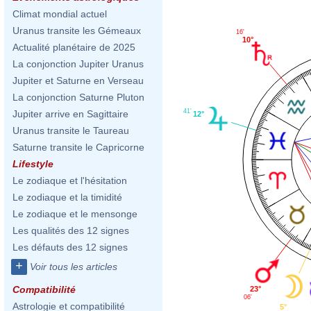
Climat mondial actuel
Uranus transite les Gémeaux
16'
10°
Actualité planétaire de 2025
La conjonction Jupiter Uranus
Jupiter et Saturne en Verseau
La conjonction Saturne Pluton
41'
Jupiter arrive en Sagittaire
12°
Uranus transite le Taureau
Saturne transite le Capricorne
Lifestyle
Le zodiaque et l'hésitation
Le zodiaque et la timidité
Le zodiaque et le mensonge
Les qualités des 12 signes
Les défauts des 12 signes
+
Voir tous les articles
Compatibilité
23°
06'
Astrologie et compatibilité
5°