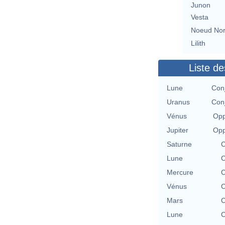
Junon
Vesta
Noeud No
Lilith
Liste de
Lune
Conj
Uranus
Conj
Vénus
Opp
Jupiter
Opp
Saturne
C
Lune
C
Mercure
C
Vénus
C
Mars
C
Lune
C