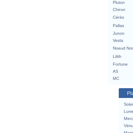
Pluton
Chiron
Cérès
Pallas
Junon
Vesta
Noeud No
Lilith
Fortune
AS
MC
Pl
Solei
Lun
Merc
Vén
Mar