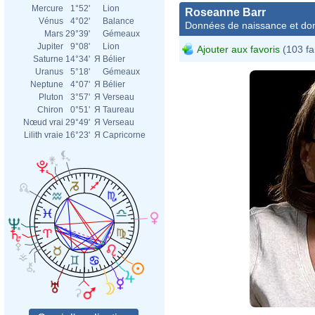
Mercure
1°52'
Lion
Roseanne Barr
Vénus
4°02'
Balance
Données de naissance et dom
Mars
29°39'
Gémeaux
Jupiter
9°08'
Lion
Ajouter aux favoris
(103 fa
Saturne
14°34'
Я
Bélier
Uranus
5°18'
Gémeaux
Neptune
4°07'
Я
Bélier
Pluton
3°57'
Я
Verseau
Chiron
0°51'
Я
Taureau
Nœud vrai
29°49'
Я
Verseau
Lilith vraie
16°23'
Я
Capricorne
Rose
Satu
Rose