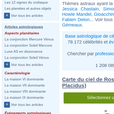
Les 12 signes du zodiaque
Thèmes astraux ayant l
Jessica Chastain
,
Simo
Les planètes et autres objets
Howie Mandel
,
Gioacchin
+
Voir tous les articles
Fabien Delon
... Voir tou
Gémeaux
.
Articles astrologiques
Aspects planétaires
Base astrologique de cé
La conjonction Mercure Vénus
78 172 célébrités et
év
La conjonction Soleil Mercure
Lune AS en dissonance
Chercher par
professi
La conjonction Soleil Vénus
+
Voir tous les articles
1 208 0
Caractérologie
Carte du ciel de Ro
La maison VI dominante
Placidus)
La maison VII dominante
La maison VIII dominante
Sélectionnez u
La maison IX dominante
+
Voir tous les articles
38'
Évènements astrologiques