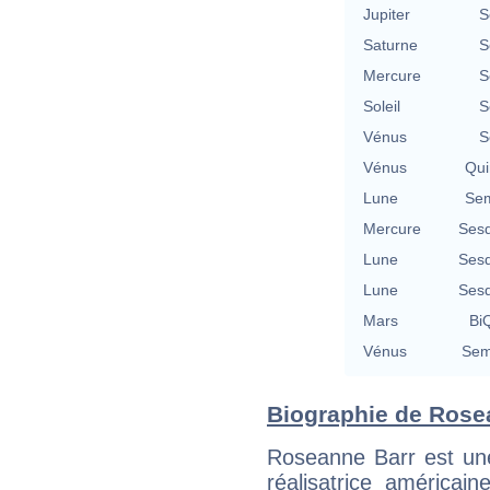
Jupiter
S
Saturne
S
Mercure
S
Soleil
S
Vénus
S
Vénus
Qui
Lune
Sem
Mercure
Sesq
Lune
Sesq
Lune
Sesq
Mars
BiQ
Vénus
Sem
Biographie de Rosea
Roseanne Barr est une 
réalisatrice américa