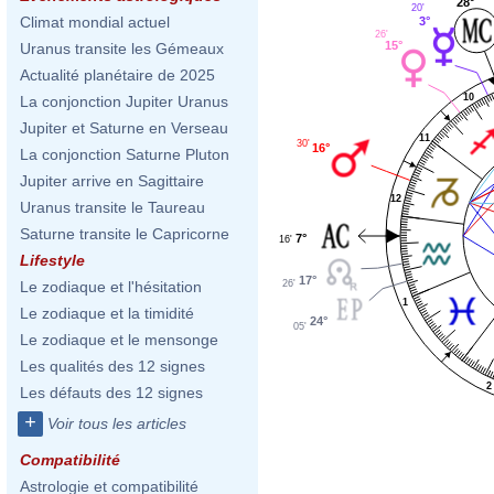
28°
20'
Climat mondial actuel
3°
26'
15°
Uranus transite les Gémeaux
Actualité planétaire de 2025
10
La conjonction Jupiter Uranus
Jupiter et Saturne en Verseau
11
30'
16°
La conjonction Saturne Pluton
Jupiter arrive en Sagittaire
12
Uranus transite le Taureau
Saturne transite le Capricorne
7°
16'
Lifestyle
17°
26'
Le zodiaque et l'hésitation
1
Le zodiaque et la timidité
24°
05'
Le zodiaque et le mensonge
Les qualités des 12 signes
2
Les défauts des 12 signes
+
Voir tous les articles
Compatibilité
Astrologie et compatibilité