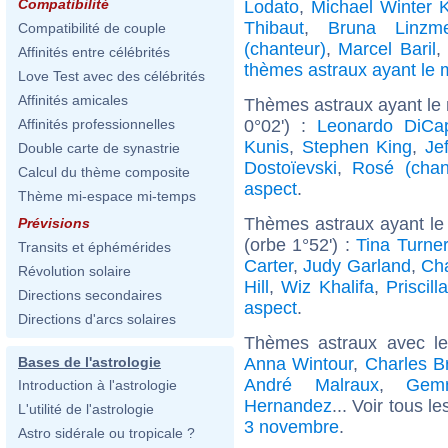
Compatibilité
Lodato
,
Michael Winter 
Thibaut
,
Bruna Linzme
Compatibilité de couple
(chanteur)
,
Marcel Baril
,
Affinités entre célébrités
thèmes astraux ayant l
Love Test avec des célébrités
Affinités amicales
Thèmes astraux ayant le 
0°02') :
Leonardo DiCap
Affinités professionnelles
Kunis
,
Stephen King
,
Je
Double carte de synastrie
Dostoïevski
,
Rosé (chan
Calcul du thème composite
aspect
.
Thème mi-espace mi-temps
Thèmes astraux ayant le
Prévisions
(orbe 1°52') :
Tina Turner
Transits et éphémérides
Carter
,
Judy Garland
,
Cha
Révolution solaire
Hill
,
Wiz Khalifa
,
Priscill
Directions secondaires
aspect
.
Directions d'arcs solaires
Thèmes astraux avec l
Anna Wintour
,
Charles B
Bases de l'astrologie
André Malraux
,
Gem
Introduction à l'astrologie
Hernandez
... Voir tous l
L'utilité de l'astrologie
3 novembre
.
Astro sidérale ou tropicale ?