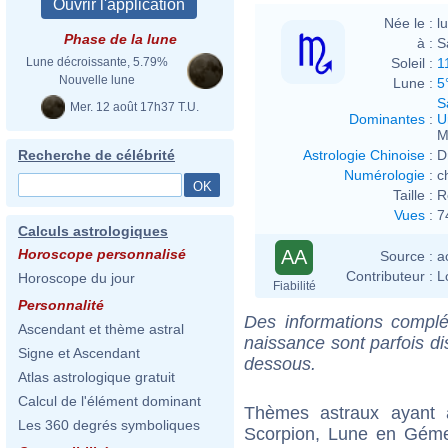
Née le :
l
Phase de la lune
à :
S
Soleil :
1
Lune décroissante, 5.79%
Nouvelle lune
Lune :
5
S
Mer. 12 août 17h37 T.U.
Dominantes
:
U
M
Astrologie Chinoise
:
D
Recherche de célébrité
Numérologie
:
c
Taille :
R
Vues
:
7
Calculs astrologiques
AA
Horoscope personnalisé
Source :
a
Contributeur :
L
Horoscope du jour
Fiabilité
Personnalité
Des informations complé
Ascendant et thème astral
naissance sont parfois di
Signe et Ascendant
dessous.
Atlas astrologique gratuit
Calcul de l'élément dominant
Thèmes astraux ayant
Les 360 degrés symboliques
Scorpion, Lune en Gém