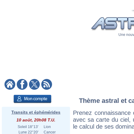
Une nouve
Thème astral et c
Prenez connaissance 
Transits et éphémérides
avec sa carte du ciel, 
10 août, 20h08 T.U.
le calcul de ses domina
Soleil
18°13'
Lion
Lune
22°20'
Cancer