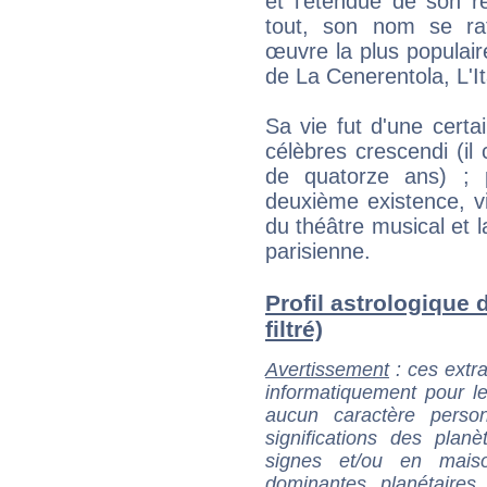
et l'étendue de son r
tout, son nom se rat
œuvre la plus populaire
de La Cenerentola, L'It
Sa vie fut d'une cert
célèbres crescendi (i
de quatorze ans) ; p
deuxième existence, v
du théâtre musical et l
parisienne.
Profil astrologique 
filtré)
Avertissement
: ces extra
informatiquement pour le
aucun caractère perso
significations des pla
signes et/ou en maiso
dominantes planétaires,