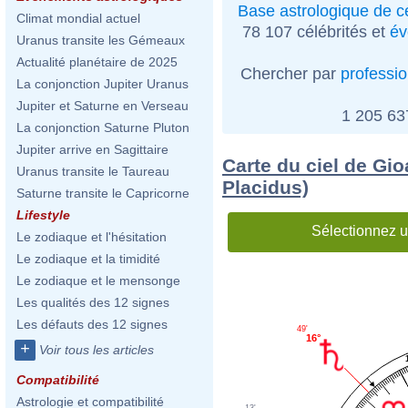
Base astrologique de cé
Climat mondial actuel
78 107 célébrités et
év
Uranus transite les Gémeaux
Actualité planétaire de 2025
Chercher par
professi
La conjonction Jupiter Uranus
Jupiter et Saturne en Verseau
1 205 6
La conjonction Saturne Pluton
Jupiter arrive en Sagittaire
Carte du ciel de Gi
Uranus transite le Taureau
Placidus)
Saturne transite le Capricorne
Lifestyle
Sélectionnez u
Le zodiaque et l'hésitation
Le zodiaque et la timidité
Le zodiaque et le mensonge
Les qualités des 12 signes
Les défauts des 12 signes
49'
16°
+
Voir tous les articles
Compatibilité
Astrologie et compatibilité
13'