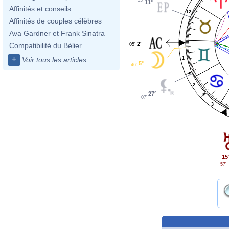
11°
Affinités et conseils
12
Affinités de couples célèbres
Ava Gardner et Frank Sinatra
2°
Compatibilité du Bélier
05'
+
1
Voir tous les articles
5°
46'
2
27°
07'
3
15
57'