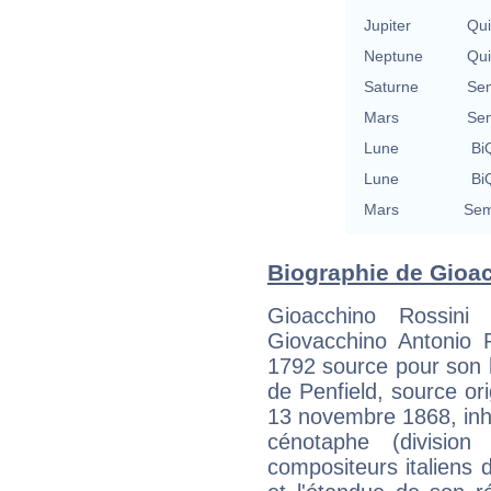
Jupiter
Qu
Neptune
Qu
Saturne
Se
Mars
Se
Lune
BiQ
Lune
BiQ
Mars
Sem
Biographie de Gioac
Gioacchino Rossini 
Giovacchino Antonio R
1792 source pour son h
de Penfield, source or
13 novembre 1868, inh
cénotaphe (divisio
compositeurs italiens d