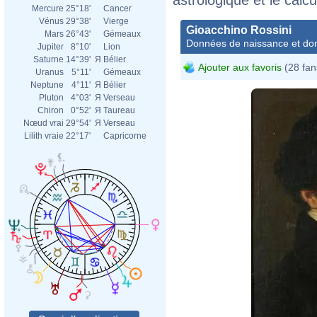
Mercure
25°18'
Cancer
Vénus
29°38'
Vierge
Gioacchino Rossini
Mars
26°43'
Gémeaux
Données de naissance et dom
Jupiter
8°10'
Lion
Saturne
14°39'
Я
Bélier
Ajouter aux favoris
(28 fan
Uranus
5°11'
Gémeaux
Neptune
4°11'
Я
Bélier
Pluton
4°03'
Я
Verseau
Chiron
0°52'
Я
Taureau
Nœud vrai
29°54'
Я
Verseau
Lilith vraie
22°17'
Capricorne