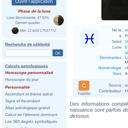
Phase de la lune
Lune décroissante, 47.52%
Dernier quartier
Né le :
m
Mer. 12 août 17h37 T.U.
à :
P
Soleil :
1
Recherche de célébrité
Lune :
5
V
Dominantes
:
L
M
Calculs astrologiques
Numérologie
:
c
Horoscope personnalisé
Vues
:
4
Horoscope du jour
C
Source :
s
Personnalité
Contributeur :
H
Fiabilité
Ascendant et thème astral
Signe et Ascendant
Des informations complé
Atlas astrologique gratuit
naissance sont parfois di
Calcul de l'élément dominant
dessous.
Les 360 degrés symboliques