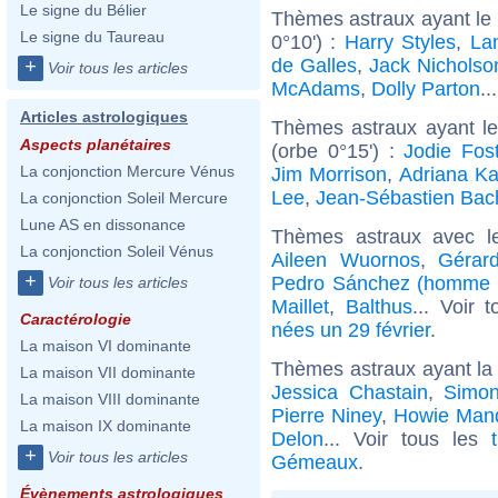
Le signe du Bélier
Thèmes astraux ayant le
Le signe du Taureau
0°10') :
Harry Styles
,
La
de Galles
,
Jack Nicholso
+
Voir tous les articles
McAdams
,
Dolly Parton
..
Articles astrologiques
Thèmes astraux ayant l
Aspects planétaires
(orbe 0°15') :
Jodie Fos
La conjonction Mercure Vénus
Jim Morrison
,
Adriana K
Lee
,
Jean-Sébastien Bac
La conjonction Soleil Mercure
Lune AS en dissonance
Thèmes astraux avec l
La conjonction Soleil Vénus
Aileen Wuornos
,
Gérar
+
Pedro Sánchez (homme p
Voir tous les articles
Maillet
,
Balthus
... Voir 
Caractérologie
nées un 29 février
.
La maison VI dominante
Thèmes astraux ayant l
La maison VII dominante
Jessica Chastain
,
Simon
La maison VIII dominante
Pierre Niney
,
Howie Man
La maison IX dominante
Delon
... Voir tous les
+
Voir tous les articles
Gémeaux
.
Évènements astrologiques