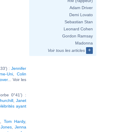
RM (rappeur)
Adam Driver
Demi Lovato
Sebastian Stan
Leonard Cohen
Gordon Ramsay
Madonna
+
Voir tous les articles
33') :
Jennifer
me-Uni
,
Colin
over
... Voir les
orbe 0°41') :
urchill
,
Janet
élébrités ayant
x
,
Tom Hardy
,
 Jones
,
Jenna