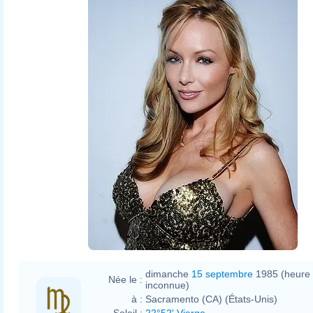
dimanche
15 septembre
1985 (heure
Née le :
inconnue)
à :
Sacramento (CA) (États-Unis)
Soleil :
22°52' Vierge