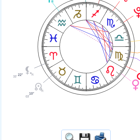
22°
33'
10°
03'