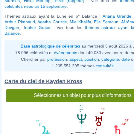
Marbles
,
Heidi Montag
,
Felix (rappeur)
... Voir tous les
thèmes
célébrités nées un 15 septembre
.
Thèmes astraux ayant la Lune en 6° Balance :
Ariana Grande
Arthur Rimbaud
,
Agatha Christie
,
Mia Khalifa
,
Elie Semoun
,
Jérôme
Devgan
,
Topher Grace
... Voir tous les
thèmes astraux ayant l
Balance
.
Base astrologique de célébrités
au mercredi 5 août 2026 à
78 096 célébrités et
évènements
dont 40 080 avec heure de n
Chercher par
profession
,
aspect
,
position
,
catégorie
,
date
o
1 205 551 295 thèmes
consultés
Carte du ciel de Kayden Kross
Sélectionnez un objet pour plus d'informations
51'
12'
0°
14°
34'
37'
23°
7°