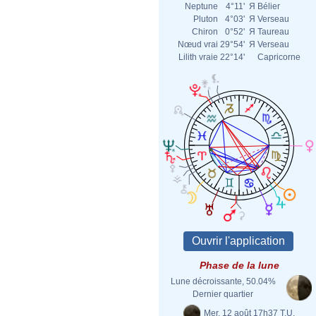
Neptune
4°11'
Я
Bélier
Pluton
4°03'
Я
Verseau
Chiron
0°52'
Я
Taureau
Nœud vrai
29°54'
Я
Verseau
Lilith vraie
22°14'
Capricorne
Phase de la lune
Lune décroissante, 50.04%
Dernier quartier
Mer. 12 août 17h37 T.U.