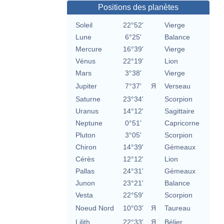
Positions des planètes
Soleil
22°52'
Vierge
Lune
6°25'
Balance
Mercure
16°39'
Vierge
Vénus
22°19'
Lion
Mars
3°38'
Vierge
Jupiter
7°37'
Я
Verseau
Saturne
23°34'
Scorpion
Uranus
14°12'
Sagittaire
Neptune
0°51'
Capricorne
Pluton
3°05'
Scorpion
Chiron
14°39'
Gémeaux
Cérès
12°12'
Lion
Pallas
24°31'
Gémeaux
Junon
23°21'
Balance
Vesta
22°59'
Scorpion
Noeud Nord
10°03'
Я
Taureau
Lilith
22°33'
Я
Bélier