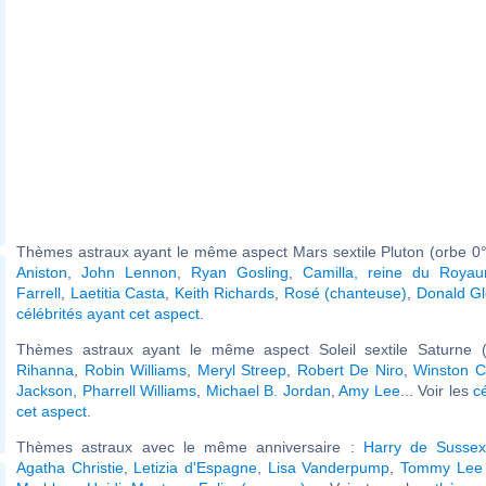
Thèmes astraux ayant le même aspect Mars sextile Pluton (orbe 0°
Aniston
,
John Lennon
,
Ryan Gosling
,
Camilla, reine du Royau
Farrell
,
Laetitia Casta
,
Keith Richards
,
Rosé (chanteuse)
,
Donald Gl
célébrités ayant cet aspect
.
Thèmes astraux ayant le même aspect Soleil sextile Saturne (
Rihanna
,
Robin Williams
,
Meryl Streep
,
Robert De Niro
,
Winston Ch
Jackson
,
Pharrell Williams
,
Michael B. Jordan
,
Amy Lee
... Voir les
c
cet aspect
.
Thèmes astraux avec le même anniversaire :
Harry de Susse
Agatha Christie
,
Letizia d'Espagne
,
Lisa Vanderpump
,
Tommy Lee