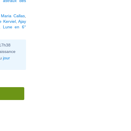
 astraux des
,
Maria Callas
,
 Kerviel
,
Ajay
a Lune en 6°
 17h38
aissance
u
jour