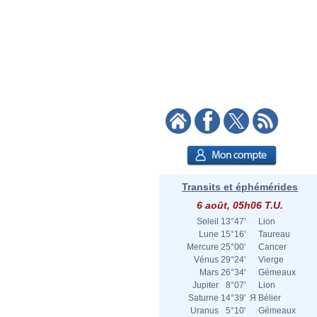
Transits et éphémérides
6 août, 05h06 T.U.
Soleil
13°47'
Lion
Lune
15°16'
Taureau
Mercure
25°00'
Cancer
Vénus
29°24'
Vierge
Mars
26°34'
Gémeaux
Jupiter
8°07'
Lion
Saturne
14°39'
Я
Bélier
Uranus
5°10'
Gémeaux