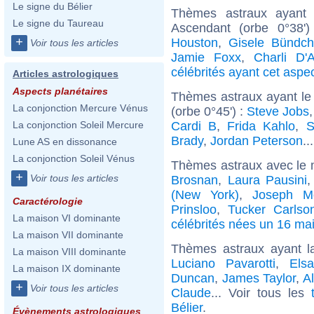
Le signe du Bélier
Thèmes astraux ayant 
Le signe du Taureau
Ascendant (orbe 0°38'
+
Houston
,
Gisele Bündc
Voir tous les articles
Jamie Foxx
,
Charli D'
célébrités ayant cet aspe
Articles astrologiques
Aspects planétaires
Thèmes astraux ayant le
La conjonction Mercure Vénus
(orbe 0°45') :
Steve Jobs
Cardi B
,
Frida Kahlo
,
S
La conjonction Soleil Mercure
Brady
,
Jordan Peterson
..
Lune AS en dissonance
La conjonction Soleil Vénus
Thèmes astraux avec le 
+
Voir tous les articles
Brosnan
,
Laura Pausini
(New York)
,
Joseph Mo
Caractérologie
Prinsloo
,
Tucker Carlso
La maison VI dominante
célébrités nées un 16 ma
La maison VII dominante
Thèmes astraux ayant l
La maison VIII dominante
Luciano Pavarotti
,
Els
La maison IX dominante
Duncan
,
James Taylor
,
A
+
Voir tous les articles
Claude
... Voir tous les
Bélier
.
Évènements astrologiques