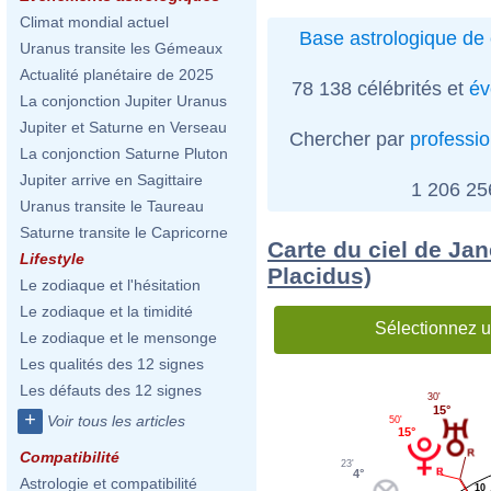
Climat mondial actuel
Base astrologique de 
Uranus transite les Gémeaux
Actualité planétaire de 2025
78 138 célébrités et
év
La conjonction Jupiter Uranus
Jupiter et Saturne en Verseau
Chercher par
professi
La conjonction Saturne Pluton
Jupiter arrive en Sagittaire
1 206 2
Uranus transite le Taureau
Saturne transite le Capricorne
Carte du ciel de Ja
Lifestyle
Placidus)
Le zodiaque et l'hésitation
Le zodiaque et la timidité
Sélectionnez u
Le zodiaque et le mensonge
Les qualités des 12 signes
Les défauts des 12 signes
30'
15°
+
Voir tous les articles
50'
15°
Compatibilité
23'
4°
Astrologie et compatibilité
10