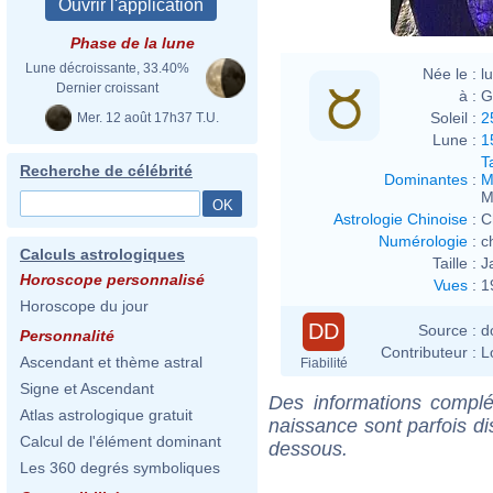
Phase de la lune
Lune décroissante, 33.40%
Née le :
l
Dernier croissant
à :
G
Soleil :
2
Mer. 12 août 17h37 T.U.
Lune :
1
T
Recherche de célébrité
Dominantes
:
M
M
Astrologie Chinoise
:
C
Numérologie
:
c
Calculs astrologiques
Taille :
J
Horoscope personnalisé
Vues
:
1
Horoscope du jour
DD
Source :
d
Personnalité
Contributeur :
L
Ascendant et thème astral
Fiabilité
Signe et Ascendant
Des informations complé
Atlas astrologique gratuit
naissance sont parfois di
Calcul de l'élément dominant
dessous.
Les 360 degrés symboliques