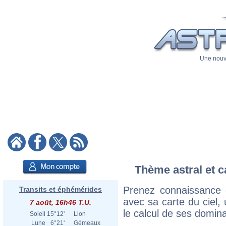
Une nouve
Thème astral et c
Prenez connaissance 
Transits et éphémérides
avec sa carte du ciel, 
7 août, 16h46 T.U.
le calcul de ses domina
Soleil
15°12'
Lion
Lune
6°21'
Gémeaux