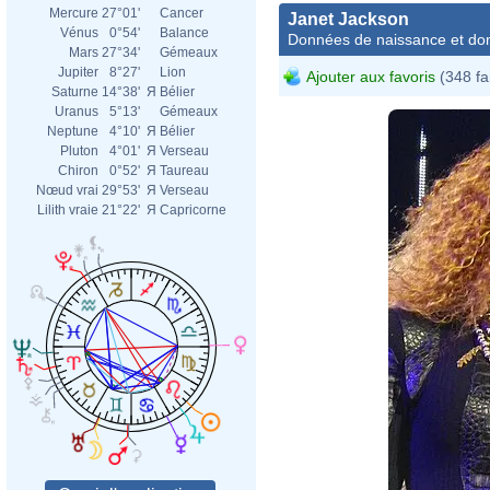
Mercure
27°01'
Cancer
Janet Jackson
Vénus
0°54'
Balance
Données de naissance et dom
Mars
27°34'
Gémeaux
Jupiter
8°27'
Lion
Ajouter aux favoris
(348 fa
Saturne
14°38'
Я
Bélier
Uranus
5°13'
Gémeaux
Neptune
4°10'
Я
Bélier
Pluton
4°01'
Я
Verseau
Chiron
0°52'
Я
Taureau
Nœud vrai
29°53'
Я
Verseau
Lilith vraie
21°22'
Я
Capricorne