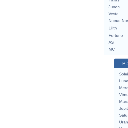
Pallas
Junon
Vesta
Noeud No
Lilith
Fortune
AS
MC
Pl
Solei
Lun
Merc
Vén
Mar
Jupit
Satu
Uran