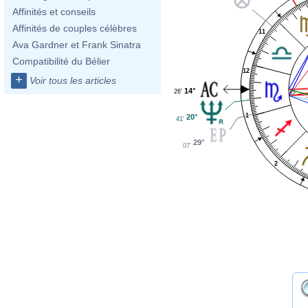
Affinités et conseils
Affinités de couples célèbres
11
Ava Gardner et Frank Sinatra
Compatibilité du Bélier
12
+
Voir tous les articles
14°
26'
1
20°
41'
29°
07'
2