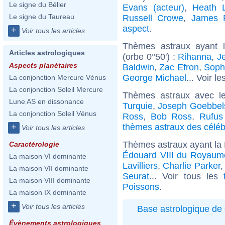
Le signe du Bélier
Evans (acteur)
,
Heath 
Le signe du Taureau
Russell Crowe
,
James 
aspect
.
+
Voir tous les articles
Thèmes astraux ayant l
Articles astrologiques
(orbe 0°50') :
Rihanna
,
J
Aspects planétaires
Baldwin
,
Zac Efron
,
Soph
George Michael
... Voir le
La conjonction Mercure Vénus
La conjonction Soleil Mercure
Thèmes astraux avec l
Lune AS en dissonance
Turquie
,
Joseph Goebbel
La conjonction Soleil Vénus
Ross
,
Bob Ross
,
Rufus
thèmes astraux des céléb
+
Voir tous les articles
Thèmes astraux ayant la 
Caractérologie
Édouard VIII du Royaum
La maison VI dominante
Lavilliers
,
Charlie Parker
La maison VII dominante
Seurat
... Voir tous les
La maison VIII dominante
Poissons
.
La maison IX dominante
+
Voir tous les articles
Base astrologique de 
Évènements astrologiques