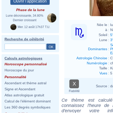
Phase de la lune
Lune décroissante, 34.80%
Dernier croissant
Née le :
l
Mer. 12 août 17h37 T.U.
à :
N
Soleil :
5
Recherche de célébrité
Lune :
3
S
Dominantes
:
P
E
Astrologie Chinoise
:
C
Calculs astrologiques
Numérologie
:
c
Horoscope personnalisé
Taille :
K
Horoscope du jour
Vues
:
5
Personnalité
X
Ascendant et thème astral
Source :
d
Signe et Ascendant
Fiabilité
Atlas astrologique gratuit
Ce thème est calculé 
Calcul de l'élément dominant
connaissez l'heure de 
Les 360 degrés symboliques
d'envoyer votre i