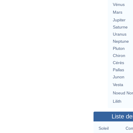
Vénus
Mars
Jupiter
Saturne
Uranus
Neptune
Pluton
Chiron
Cérès
Pallas
Junon
Vesta
Noeud No
Lilith
Liste de
Soleil
Con