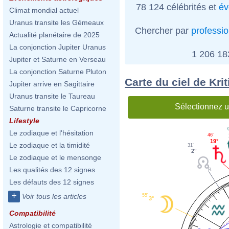
78 124 célébrités et
év
Climat mondial actuel
Uranus transite les Gémeaux
Chercher par
professi
Actualité planétaire de 2025
La conjonction Jupiter Uranus
1 206 1
Jupiter et Saturne en Verseau
La conjonction Saturne Pluton
Carte du ciel de Kri
Jupiter arrive en Sagittaire
Uranus transite le Taureau
Sélectionnez u
Saturne transite le Capricorne
Lifestyle
Le zodiaque et l'hésitation
46'
19°
Le zodiaque et la timidité
31'
2°
Le zodiaque et le mensonge
Les qualités des 12 signes
Les défauts des 12 signes
+
Voir tous les articles
55'
3°
Compatibilité
Astrologie et compatibilité