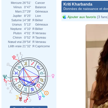
Mercure
26°51'
Cancer
Kriti Kharbanda
Vénus
0°47'
Balance
Données de naissance et dom
Mars
27°29'
Gémeaux
Jupiter
8°25'
Lion
Ajouter aux favoris
(3 fans
Saturne
14°38'
Я
Bélier
Uranus
5°13'
Gémeaux
Neptune
4°10'
Я
Bélier
Pluton
4°01'
Я
Verseau
Chiron
0°52'
Я
Taureau
Nœud vrai
29°54'
Я
Verseau
Lilith vraie
21°32'
Я
Capricorne
Boll