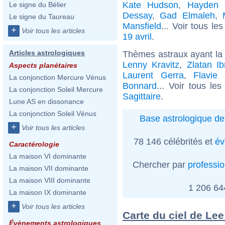
Kate Hudson
,
Hayden 
Le signe du Bélier
Dessay
,
Gad Elmaleh
,
Le signe du Taureau
Mansfield
... Voir tous le
+
Voir tous les articles
19 avril
.
Articles astrologiques
Thèmes astraux ayant la 
Lenny Kravitz
,
Zlatan Ib
Aspects planétaires
Laurent Gerra
,
Flavie
La conjonction Mercure Vénus
Bonnard
... Voir tous le
La conjonction Soleil Mercure
Sagittaire
.
Lune AS en dissonance
La conjonction Soleil Vénus
Base astrologique de
+
Voir tous les articles
78 146 célébrités et
év
Caractérologie
La maison VI dominante
Chercher par
professi
La maison VII dominante
La maison VIII dominante
1 206 6
La maison IX dominante
+
Voir tous les articles
Carte du ciel de Le
Évènements astrologiques