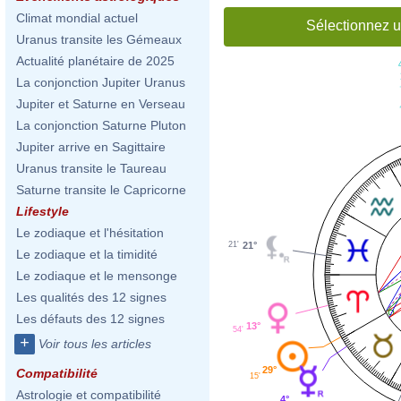
Climat mondial actuel
Sélectionnez u
Uranus transite les Gémeaux
Actualité planétaire de 2025
La conjonction Jupiter Uranus
Jupiter et Saturne en Verseau
La conjonction Saturne Pluton
Jupiter arrive en Sagittaire
Uranus transite le Taureau
Saturne transite le Capricorne
Lifestyle
Le zodiaque et l'hésitation
21'
21°
Le zodiaque et la timidité
Le zodiaque et le mensonge
Les qualités des 12 signes
Les défauts des 12 signes
13°
54'
+
Voir tous les articles
29°
Compatibilité
15'
Astrologie et compatibilité
4°