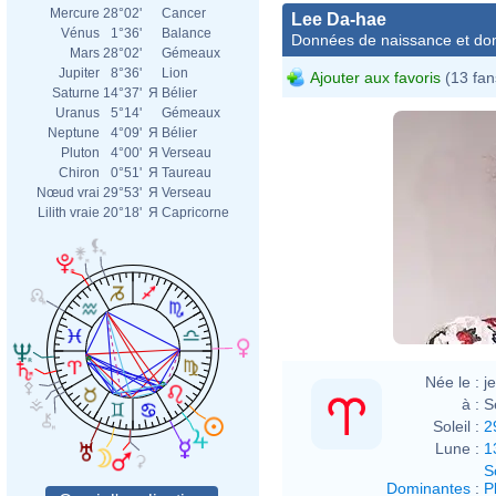
Mercure
28°02'
Cancer
Lee Da-hae
Vénus
1°36'
Balance
Données de naissance et dom
Mars
28°02'
Gémeaux
Jupiter
8°36'
Lion
Ajouter aux favoris
(13 fan
Saturne
14°37'
Я
Bélier
Uranus
5°14'
Gémeaux
Neptune
4°09'
Я
Bélier
Pluton
4°00'
Я
Verseau
Chiron
0°51'
Я
Taureau
Nœud vrai
29°53'
Я
Verseau
Lilith vraie
20°18'
Я
Capricorne
Née le :
j
à :
S
Soleil :
2
Lune :
1
S
Dominantes
:
P