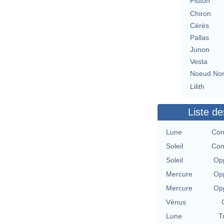
Pluton
Chiron
Cérès
Pallas
Junon
Vesta
Noeud No
Lilith
Liste de
Lune
Con
Soleil
Con
Soleil
Opp
Mercure
Opp
Mercure
Opp
Vénus
Lune
T