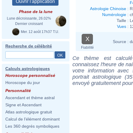
F
Astrologie Chinoise
:
R
Phase de la lune
Numérologie
:
c
Lune décroissante, 26.02%
Taille :
L
Dernier croissant
Vues
:
1
Mer. 12 août 17h37 T.U.
X
Source :
d
Recherche de célébrité
Fiabilité
Ce thème est calculé 
connaissez l'heure de na
Calculs astrologiques
votre information ave
Horoscope personnalisé
portrait astrologique (
envoyé gratuitement pour
Horoscope du jour
Personnalité
Ascendant et thème astral
Signe et Ascendant
Atlas astrologique gratuit
Calcul de l'élément dominant
Les 360 degrés symboliques