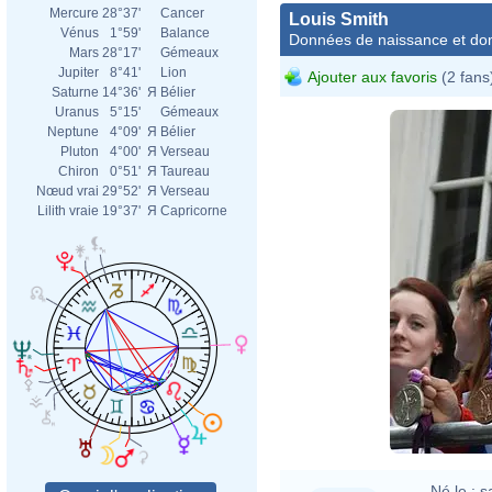
Mercure
28°37'
Cancer
Louis Smith
Vénus
1°59'
Balance
Données de naissance et dom
Mars
28°17'
Gémeaux
Jupiter
8°41'
Lion
Ajouter aux favoris
(2 fans
Saturne
14°36'
Я
Bélier
Uranus
5°15'
Gémeaux
Neptune
4°09'
Я
Bélier
Pluton
4°00'
Я
Verseau
Chiron
0°51'
Я
Taureau
Nœud vrai
29°52'
Я
Verseau
Lilith vraie
19°37'
Я
Capricorne
Né le :
s