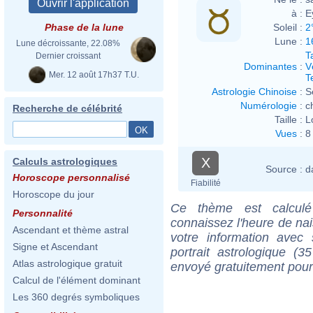
à :
E
Soleil :
2
Phase de la lune
Lune :
1
Lune décroissante, 22.08%
T
Dernier croissant
Dominantes
:
V
Mer. 12 août 17h37 T.U.
T
Astrologie Chinoise
:
S
Numérologie
:
c
Recherche de célébrité
Taille :
L
Vues
:
8
X
Calculs astrologiques
Source :
d
Horoscope personnalisé
Fiabilité
Horoscope du jour
Ce thème est calculé 
Personnalité
connaissez l'heure de na
Ascendant et thème astral
votre information ave
Signe et Ascendant
portrait astrologique (
Atlas astrologique gratuit
envoyé gratuitement pour
Calcul de l'élément dominant
Les 360 degrés symboliques