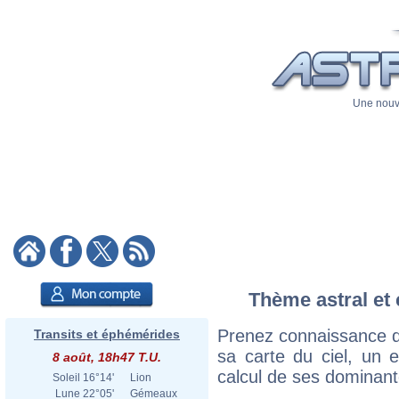
Une nouve
Thème astral et 
Prenez connaissance d
Transits et éphémérides
sa carte du ciel, un ex
8 août, 18h47 T.U.
calcul de ses dominant
Soleil
16°14'
Lion
Lune
22°05'
Gémeaux