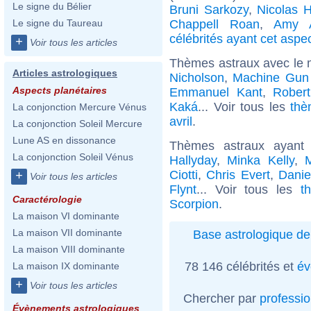
Le signe du Bélier
Bruni Sarkozy
,
Nicolas H
Chappell Roan
,
Amy 
Le signe du Taureau
célébrités ayant cet aspe
+
Voir tous les articles
Thèmes astraux avec le 
Articles astrologiques
Nicholson
,
Machine Gun 
Aspects planétaires
Emmanuel Kant
,
Rober
Kaká
... Voir tous les
thè
La conjonction Mercure Vénus
avril
.
La conjonction Soleil Mercure
Lune AS en dissonance
Thèmes astraux ayant
La conjonction Soleil Vénus
Hallyday
,
Minka Kelly
,
M
Ciotti
,
Chris Evert
,
Danie
+
Voir tous les articles
Flynt
... Voir tous les
t
Caractérologie
Scorpion
.
La maison VI dominante
La maison VII dominante
Base astrologique de
La maison VIII dominante
78 146 célébrités et
év
La maison IX dominante
+
Voir tous les articles
Chercher par
professi
Évènements astrologiques