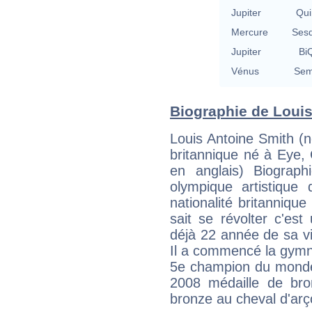
Jupiter
Qui
Mercure
Sesq
Jupiter
BiQ
Vénus
Sem
Biographie de Louis 
Louis Antoine Smith (n
britannique né à Eye,
en anglais) Biograp
olympique artistique 
nationalité britannique
sait se révolter c'e
déjà 22 année de sa v
Il a commencé la gymna
5e champion du monde
2008 médaille de bro
bronze au cheval d'ar