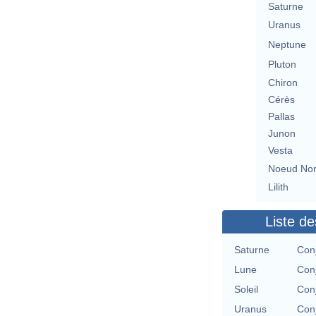
Saturne
Uranus
Neptune
Pluton
Chiron
Cérès
Pallas
Junon
Vesta
Noeud No
Lilith
Liste de
Saturne
Con
Lune
Con
Soleil
Con
Uranus
Con