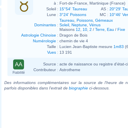
à :
Fort-de-France, Martinique (France)
Soleil :
15°54' Taureau
AS :
20°29' Ta
Lune :
3°24' Poissons
MC :
10°46' Ve
Taureau
,
Poissons
,
Gémeaux
Dominantes
:
Soleil
,
Neptune
,
Vénus
Maisons
12
,
10
,
2
/
Terre
,
Eau
/
Fixe
Astrologie Chinoise
:
Dragon de Bois
Numérologie
:
chemin de vie 4
Taille :
Lucien Jean-Baptiste mesure
1m83
(6
Vues
:
13 191
AA
Source :
acte de naissance ou registre d'état-ci
Contributeur :
Astrotheme
Fiabilité
Des informations complémentaires sur la source de l'heure de n
parfois disponibles dans l'extrait de
biographie
ci-dessous.