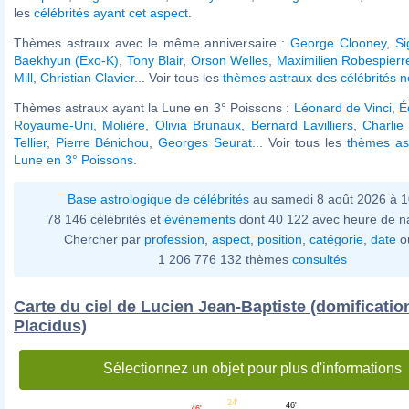
les
célébrités ayant cet aspect
.
Thèmes astraux avec le même anniversaire :
George Clooney
,
S
Baekhyun (Exo-K)
,
Tony Blair
,
Orson Welles
,
Maximilien Robespierr
Mill
,
Christian Clavier
... Voir tous les
thèmes astraux des célébrités 
Thèmes astraux ayant la Lune en 3° Poissons :
Léonard de Vinci
,
É
Royaume-Uni
,
Molière
,
Olivia Brunaux
,
Bernard Lavilliers
,
Charlie
Tellier
,
Pierre Bénichou
,
Georges Seurat
... Voir tous les
thèmes as
Lune en 3° Poissons
.
Base astrologique de célébrités
au samedi 8 août 2026 à 
78 146 célébrités et
évènements
dont 40 122 avec heure de n
Chercher par
profession
,
aspect
,
position
,
catégorie
,
date
o
1 206 776 132 thèmes
consultés
Carte du ciel de Lucien Jean-Baptiste (domificatio
Placidus)
Sélectionnez un objet pour plus d'informations
24'
46'
46'