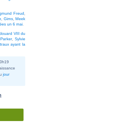
igmund Freud
,
e
,
Gims
,
Meek
nées un 6 mai
.
douard VIII du
 Parker
,
Sylvie
traux ayant la
10h19
aissance
u
jour
n