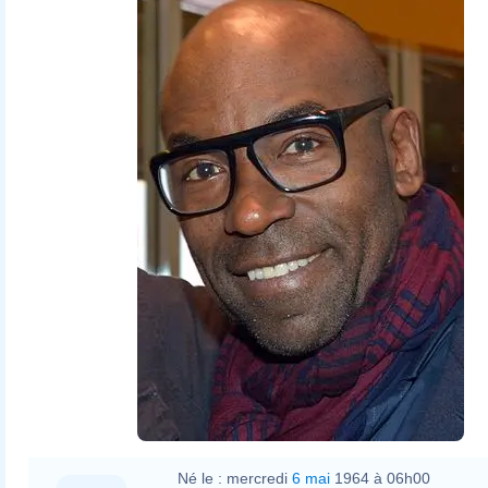
Né le :
mercredi
6 mai
1964 à 06h00