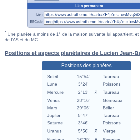
Lien permanent
Lien
BBCode
*
Une planète à moins de 1° de la maison suivante lui appartient, et 
de l'AS et du MC
Positions et aspects planétaires de Lucien Jean-B
Positions des planètes
Soleil
15°54'
Taureau
Lune
3°24'
Poissons
Mercure
2°13'
Я
Taureau
Vénus
28°16'
Gémeaux
Mars
29°06'
Bélier
Jupiter
5°47'
Taureau
Saturne
3°46'
Poissons
Uranus
5°56'
Я
Vierge
Neptune
16°29'
Я
Scorpion