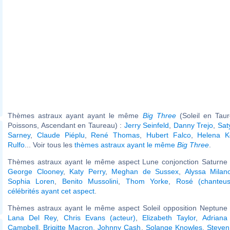
Thèmes astraux ayant ayant le même
Big Three
(Soleil en Tau
Poissons, Ascendant en Taureau) :
Jerry Seinfeld
,
Danny Trejo
,
Sat
Sarney
,
Claude Piéplu
,
René Thomas
,
Hubert Falco
,
Helena K
Rulfo
... Voir tous les
thèmes astraux ayant le même
Big Three
.
Thèmes astraux ayant le même aspect Lune conjonction Saturne (
George Clooney
,
Katy Perry
,
Meghan de Sussex
,
Alyssa Milan
Sophia Loren
,
Benito Mussolini
,
Thom Yorke
,
Rosé (chanteus
célébrités ayant cet aspect
.
Thèmes astraux ayant le même aspect Soleil opposition Neptune (
Lana Del Rey
,
Chris Evans (acteur)
,
Elizabeth Taylor
,
Adriana
Campbell
,
Brigitte Macron
,
Johnny Cash
,
Solange Knowles
,
Steven