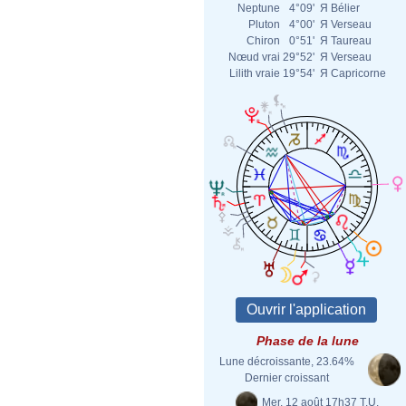
Neptune
4°09'
Я
Bélier
Pluton
4°00'
Я
Verseau
Chiron
0°51'
Я
Taureau
Nœud vrai
29°52'
Я
Verseau
Lilith vraie
19°54'
Я
Capricorne
Phase de la lune
Lune décroissante, 23.64%
Dernier croissant
Mer. 12 août 17h37 T.U.