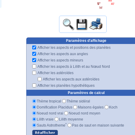
5°
40'
56'
Paramètres d'affichage
Afficher les aspects et positions des planètes
Afficher les aspects aux angles
Afficher les aspects mineurs
Afficher les aspects à Lilith et au Nœud Nord
Afficher les astéroïdes
Afficher les aspects aux astéroïdes
Afficher les planètes hypothétiques
Paramètres de calcul
Thème tropical
Thème sidéral
Domification Placidus
Maisons égales
Koch
Noeud nord vrai
Noeud nord moyen
Lilith vraie
Lilith moyenne
*
Sauts Astrotheme
Pas de saut en maison suivante