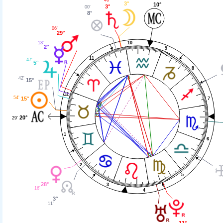
3°
10°
3°
00'
8°
06'
29°
10
13'
2°
9
11
47'
5°
8
42'
15°
12
54'
15°
7
20°
29'
1
6
2
5
28°
3
16'
4
3°
11'
11°