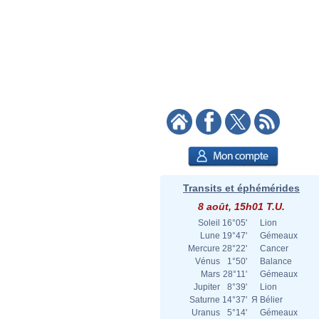
Transits et éphémérides
8 août, 15h01 T.U.
Soleil
16°05'
Lion
Lune
19°47'
Gémeaux
Mercure
28°22'
Cancer
Vénus
1°50'
Balance
Mars
28°11'
Gémeaux
Jupiter
8°39'
Lion
Saturne
14°37'
Я
Bélier
Uranus
5°14'
Gémeaux