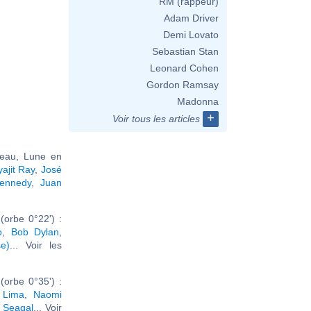
RM (rappeur)
Adam Driver
Demi Lovato
Sebastian Stan
Leonard Cohen
Gordon Ramsay
Madonna
+
Voir tous les articles
reau, Lune en
yajit Ray
,
José
ennedy
,
Juan
orbe 0°22') :
o
,
Bob Dylan
,
e)
... Voir les
orbe 0°35') :
 Lima
,
Naomi
 Seagal
... Voir