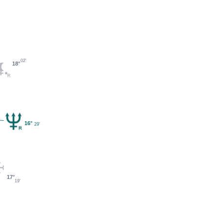
02'
18°
16°
29'
17°
19'