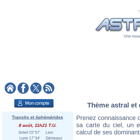
Une nouve
Thème astral et 
Prenez connaissance d
Transits et éphémérides
sa carte du ciel, un ex
8 août, 11h21 T.U.
calcul de ses dominant
Soleil
15°57'
Lion
Lune
17°34'
Gémeaux