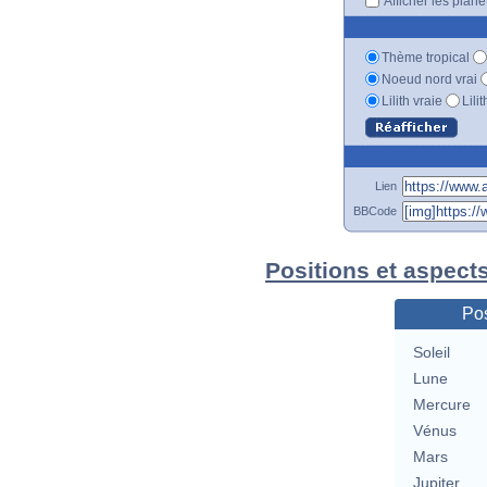
Afficher les plan
Thème tropical
Noeud nord vrai
Lilith vraie
Lili
Lien
BBCode
Positions et aspect
Pos
Soleil
Lune
Mercure
Vénus
Mars
Jupiter