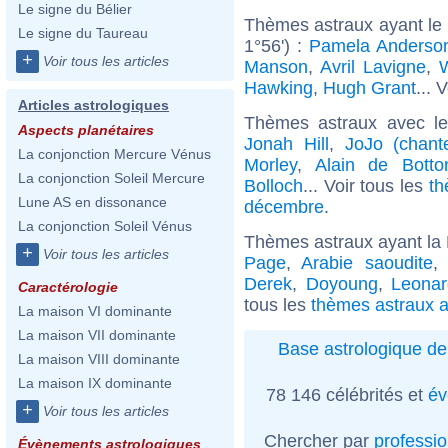
Le signe du Bélier
Thèmes astraux ayant le
Le signe du Taureau
1°56') :
Pamela Anderso
+
Voir tous les articles
Manson
,
Avril Lavigne
,
W
Hawking
,
Hugh Grant
... 
Articles astrologiques
Thèmes astraux avec l
Aspects planétaires
Jonah Hill
,
JoJo (chant
La conjonction Mercure Vénus
Morley
,
Alain de Botto
La conjonction Soleil Mercure
Bolloch
... Voir tous les
th
Lune AS en dissonance
décembre
.
La conjonction Soleil Vénus
Thèmes astraux ayant la
+
Voir tous les articles
Page
,
Arabie saoudite
Derek
,
Doyoung
,
Leona
Caractérologie
tous les
thèmes astraux a
La maison VI dominante
La maison VII dominante
Base astrologique de
La maison VIII dominante
La maison IX dominante
78 146 célébrités et
év
+
Voir tous les articles
Chercher par
professi
Évènements astrologiques