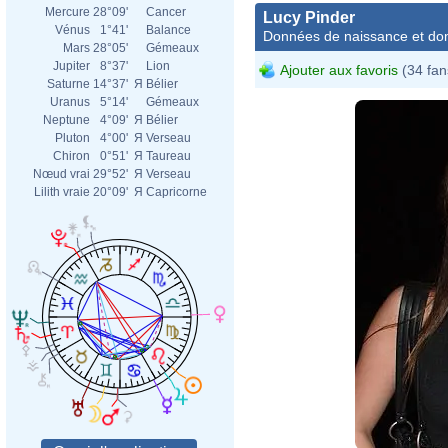
Mercure
28°09'
Cancer
Lucy Pinder
Vénus
1°41'
Balance
Données de naissance et dom
Mars
28°05'
Gémeaux
Jupiter
8°37'
Lion
Ajouter aux favoris
(34 fan
Saturne
14°37'
Я
Bélier
Uranus
5°14'
Gémeaux
Neptune
4°09'
Я
Bélier
Pluton
4°00'
Я
Verseau
Chiron
0°51'
Я
Taureau
Nœud vrai
29°52'
Я
Verseau
Lilith vraie
20°09'
Я
Capricorne