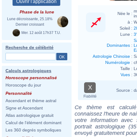
m
Phase de la lune
Née le :
i
Lune décroissante, 25.18%
à :
W
Dernier croissant
Soleil :
2
Mer. 12 août 17h37 T.U.
Lune :
3
S
Dominantes
:
L
Recherche de célébrité
E
Astrologie Chinoise
:
S
Numérologie
:
c
Taille :
L
Calculs astrologiques
Vues
:
3
Horoscope personnalisé
Horoscope du jour
X
Source :
d
Personnalité
Fiabilité
Ascendant et thème astral
Ce thème est calculé 
Signe et Ascendant
connaissez l'heure de na
Atlas astrologique gratuit
votre information ave
Calcul de l'élément dominant
portrait astrologique (
Les 360 degrés symboliques
envoyé gratuitement pour