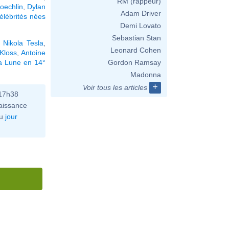
RM (rappeur)
oechlin
,
Dylan
Adam Driver
élébrités nées
Demi Lovato
Sebastian Stan
,
Nikola Tesla
,
Leonard Cohen
 Kloss
,
Antoine
a Lune en 14°
Gordon Ramsay
Madonna
+
Voir tous les articles
 17h38
aissance
u
jour