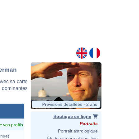
merman
vec sa carte
es dominantes
Prévisions détaillées - 2 ans
Boutique en ligne
Portraits
c vos profils
Portrait astrologique
nnue)
Étude carrière et vocation