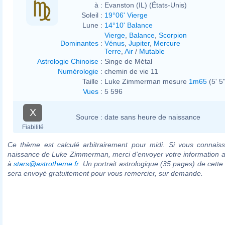
à :
Evanston (IL) (États-Unis)
Soleil :
19°06' Vierge
Lune :
14°10' Balance
Vierge
,
Balance
,
Scorpion
Dominantes
:
Vénus
,
Jupiter
,
Mercure
Terre
,
Air
/
Mutable
Astrologie Chinoise
:
Singe de Métal
Numérologie
:
chemin de vie 11
Taille :
Luke Zimmerman mesure
1m65
(5' 5"
Vues
:
5 596
X
Source :
date sans heure de naissance
Fiabilité
Ce thème est calculé arbitrairement pour midi. Si vous connaiss
naissance de Luke Zimmerman, merci d'envoyer votre information 
à
stars@astrotheme.fr
. Un portrait astrologique (35 pages) de cette
sera envoyé gratuitement pour vous remercier, sur demande.