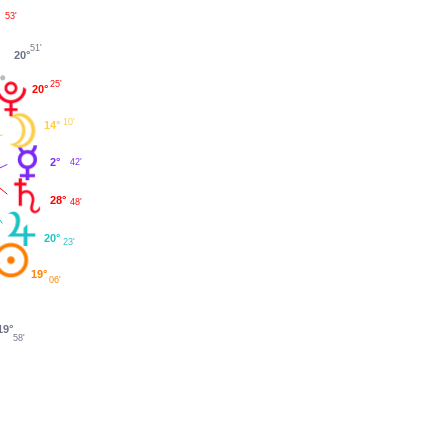
53'
°
51'
20°
25'
20°
10'
14°
2°
42'
28°
48'
20°
23'
19°
06'
19°
58'