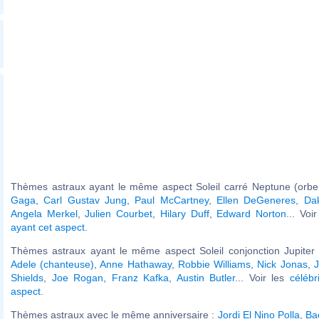
Thèmes astraux ayant le même aspect Soleil carré Neptune (orbe
Gaga
,
Carl Gustav Jung
,
Paul McCartney
,
Ellen DeGeneres
,
Da
Angela Merkel
,
Julien Courbet
,
Hilary Duff
,
Edward Norton
... Voi
ayant cet aspect
.
Thèmes astraux ayant le même aspect Soleil conjonction Jupiter 
Adele (chanteuse)
,
Anne Hathaway
,
Robbie Williams
,
Nick Jonas
,
J
Shields
,
Joe Rogan
,
Franz Kafka
,
Austin Butler
... Voir les
célébr
aspect
.
Thèmes astraux avec le même anniversaire :
Jordi El Nino Polla
,
Ba