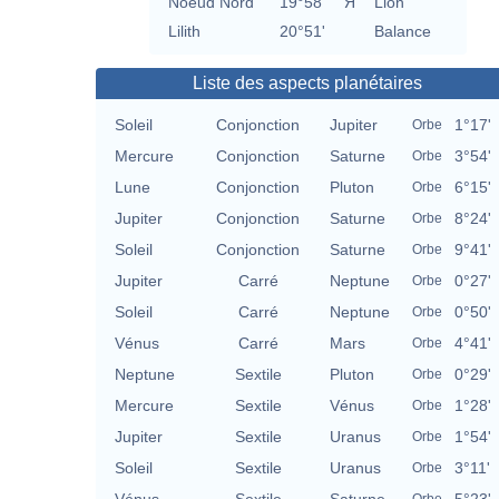
Noeud Nord
19°58'
Я
Lion
Lilith
20°51'
Balance
Liste des aspects planétaires
Soleil
Conjonction
Jupiter
1°17'
Orbe
Mercure
Conjonction
Saturne
3°54'
Orbe
Lune
Conjonction
Pluton
6°15'
Orbe
Jupiter
Conjonction
Saturne
8°24'
Orbe
Soleil
Conjonction
Saturne
9°41'
Orbe
Jupiter
Carré
Neptune
0°27'
Orbe
Soleil
Carré
Neptune
0°50'
Orbe
Vénus
Carré
Mars
4°41'
Orbe
Neptune
Sextile
Pluton
0°29'
Orbe
Mercure
Sextile
Vénus
1°28'
Orbe
Jupiter
Sextile
Uranus
1°54'
Orbe
Soleil
Sextile
Uranus
3°11'
Orbe