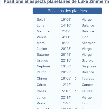
Positions et aspects planétaires de Luke Zimmer
Positions des planètes
Soleil
19°06'
Vierge
Lune
14°10'
Balance
Mercure
2°42'
Balance
Vénus
4°11'
Lion
Mars
8°53'
Scorpion
Jupiter
20°23'
Vierge
Saturne
28°48'
Vierge
Uranus
22°18'
Scorpion
Neptune
19°56'
Sagittaire
Pluton
20°25'
Balance
Chiron
18°05'
Я
Taureau
Cérès
12°42'
Cancer
Pallas
5°10'
Я
Taureau
Junon
22°14'
Vierge
Vesta
7°48'
Lion