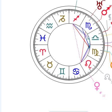
8
4°
11'