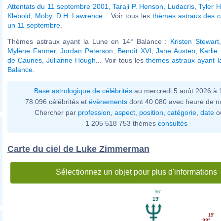
Attentats du 11 septembre 2001
,
Taraji P. Henson
,
Ludacris
,
Tyler H
Klebold
,
Moby
,
D.H. Lawrence
... Voir tous les
thèmes astraux des c
un 11 septembre
.
Thèmes astraux ayant la Lune en 14° Balance :
Kristen Stewart
Mylène Farmer
,
Jordan Peterson
,
Benoît XVI
,
Jane Austen
,
Karlie
de Caunes
,
Julianne Hough
... Voir tous les
thèmes astraux ayant l
Balance
.
Base astrologique de célébrités
au mercredi 5 août 2026 à
78 096 célébrités et
évènements
dont 40 080 avec heure de n
Chercher par
profession
,
aspect
,
position
,
catégorie
,
date
o
1 205 518 753 thèmes
consultés
Carte du ciel de Luke Zimmerman
Sélectionnez un objet pour plus d'informations
56'
19°
18'
22°