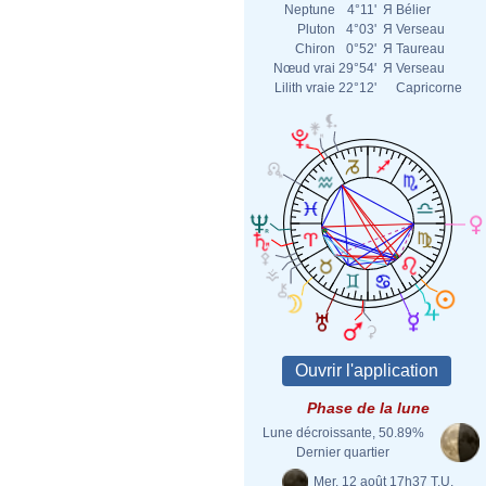
Neptune
4°11'
Я
Bélier
Pluton
4°03'
Я
Verseau
Chiron
0°52'
Я
Taureau
Nœud vrai
29°54'
Я
Verseau
Lilith vraie
22°12'
Capricorne
Phase de la lune
Lune décroissante, 50.89%
Dernier quartier
Mer. 12 août 17h37 T.U.