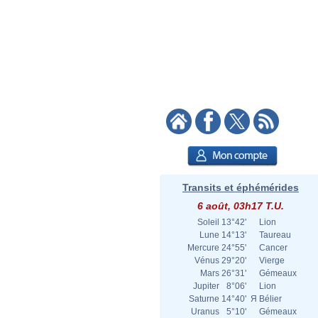
Transits et éphémérides
6 août, 03h17 T.U.
Soleil
13°42'
Lion
Lune
14°13'
Taureau
Mercure
24°55'
Cancer
Vénus
29°20'
Vierge
Mars
26°31'
Gémeaux
Jupiter
8°06'
Lion
Saturne
14°40'
Я
Bélier
Uranus
5°10'
Gémeaux