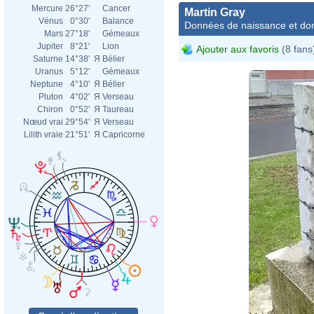
Mercure
26°27'
Cancer
Martin Gray
Vénus
0°30'
Balance
Données de naissance et dom
Mars
27°18'
Gémeaux
Jupiter
8°21'
Lion
Ajouter aux favoris
(8 fans
Saturne
14°38'
Я
Bélier
Uranus
5°12'
Gémeaux
Neptune
4°10'
Я
Bélier
Pluton
4°02'
Я
Verseau
Chiron
0°52'
Я
Taureau
Nœud vrai
29°54'
Я
Verseau
Lilith vraie
21°51'
Я
Capricorne