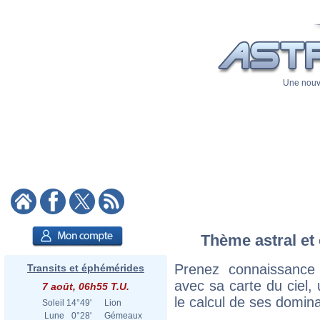
Une nouve
Thème astral et 
Prenez connaissance
Transits et éphémérides
avec sa carte du ciel, 
7 août, 06h55 T.U.
le calcul de ses domina
Soleil
14°49'
Lion
Lune
0°28'
Gémeaux