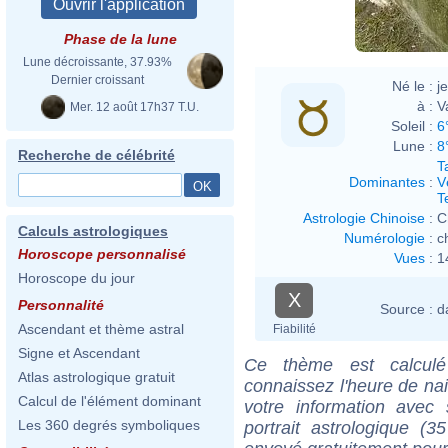
Phase de la lune
Lune décroissante, 37.93%
Dernier croissant
Né le :
j
à :
V
Mer. 12 août 17h37 T.U.
Soleil :
6
Lune :
8
Recherche de célébrité
T
Dominantes
:
V
T
Astrologie Chinoise
:
C
Calculs astrologiques
Numérologie
:
c
Horoscope personnalisé
Vues
:
1
Horoscope du jour
X
Personnalité
Source :
d
Ascendant et thème astral
Fiabilité
Signe et Ascendant
Ce thème est calculé 
Atlas astrologique gratuit
connaissez l'heure de na
Calcul de l'élément dominant
votre information ave
Les 360 degrés symboliques
portrait astrologique (