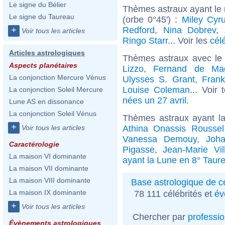
Le signe du Bélier
Thèmes astraux ayant le
Le signe du Taureau
(orbe 0°45') :
Miley Cyr
Redford
,
Nina Dobrev
,
+
Voir tous les articles
Ringo Starr
... Voir les
cél
Articles astrologiques
Thèmes astraux avec le
Aspects planétaires
Lizzo
,
Fernand de Mag
La conjonction Mercure Vénus
Ulysses S. Grant
,
Frank
Louise Coleman
... Voir
La conjonction Soleil Mercure
nées un 27 avril
.
Lune AS en dissonance
La conjonction Soleil Vénus
Thèmes astraux ayant l
+
Athina Onassis Roussel
Voir tous les articles
Vanessa Demouy
,
Joha
Caractérologie
Pigasse
,
Jean-Marie Vil
La maison VI dominante
ayant la Lune en 8° Taur
La maison VII dominante
La maison VIII dominante
Base astrologique de cé
La maison IX dominante
78 111 célébrités et
év
+
Voir tous les articles
Chercher par
professi
Évènements astrologiques