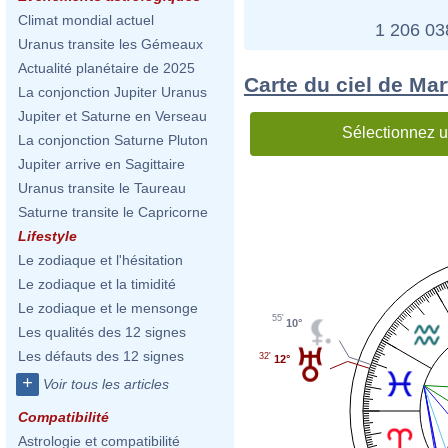
Climat mondial actuel
1 206 0
Uranus transite les Gémeaux
Actualité planétaire de 2025
Carte du ciel de Mar
La conjonction Jupiter Uranus
Jupiter et Saturne en Verseau
Sélectionnez u
La conjonction Saturne Pluton
Jupiter arrive en Sagittaire
Uranus transite le Taureau
Saturne transite le Capricorne
Lifestyle
Le zodiaque et l'hésitation
Le zodiaque et la timidité
Le zodiaque et le mensonge
55'
10°
Les qualités des 12 signes
Les défauts des 12 signes
32'
12°
+
Voir tous les articles
Compatibilité
Astrologie et compatibilité