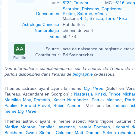
Lune :
8°22' Taureau
MC :
6°16' Vier
Scorpion
,
Poissons
,
Capricorne
Dominantes
:
Pluton
,
Saturne
,
Vénus
Maisons
4
,
1
,
6
/
Eau
,
Terre
/
Fixe
Astrologie Chinoise
:
Rat de Bois
Numérologie
:
chemin de vie 8
Vues
:
50 178
AA
Source :
acte de naissance ou registre d'état-ci
Contributeur :
Ed Steinbrecher
Fiabilité
Des informations complémentaires sur la source de l'heure de n
parfois disponibles dans l'extrait de
biographie
ci-dessous.
Thèmes astraux ayant ayant le même
Big Three
(Soleil en Ver
Taureau, Ascendant en Scorpion) :
Nastassja Kinski
,
Prince Michae
Mathilda May
,
Romário
,
Xavier Hernández
,
Patrick Macnee
,
Patri
Pauline Ferrand-Prévot
,
Robin Zander
... Voir tous les
thèmes ast
même
Big Three
.
Thèmes astraux ayant le même aspect Mars trigone Saturne (
Marilyn Monroe
,
Jennifer Lawrence
,
Natalie Portman
,
Léonard de
Beckham
,
Gwen Stefani
,
Coluche
,
Matt Damon
,
Selena (chanteu