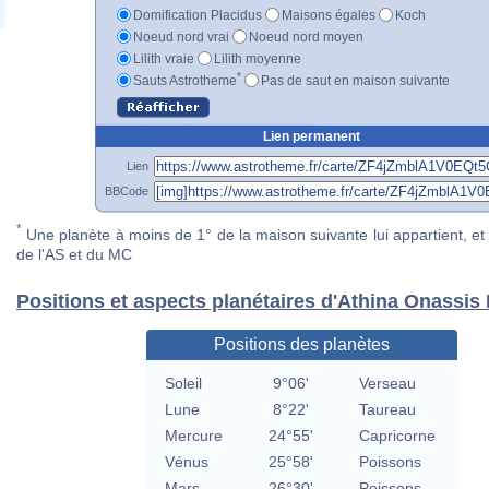
Domification Placidus
Maisons égales
Koch
Noeud nord vrai
Noeud nord moyen
Lilith vraie
Lilith moyenne
*
Sauts Astrotheme
Pas de saut en maison suivante
Lien permanent
Lien
BBCode
*
Une planète à moins de 1° de la maison suivante lui appartient, et 
de l'AS et du MC
Positions et aspects planétaires d'Athina Onassis
Positions des planètes
Soleil
9°06'
Verseau
Lune
8°22'
Taureau
Mercure
24°55'
Capricorne
Vénus
25°58'
Poissons
Mars
26°30'
Poissons