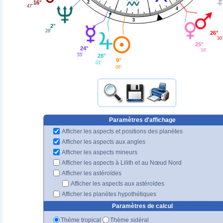
16°
2
47'
4
3
2°
28'
26°
30'
25°
24°
58'
55'
28°
9°
01'
06'
Paramètres d'affichage
Afficher les aspects et positions des planètes
Afficher les aspects aux angles
Afficher les aspects mineurs
Afficher les aspects à Lilith et au Nœud Nord
Afficher les astéroïdes
Afficher les aspects aux astéroïdes
Afficher les planètes hypothétiques
Paramètres de calcul
Thème tropical
Thème sidéral