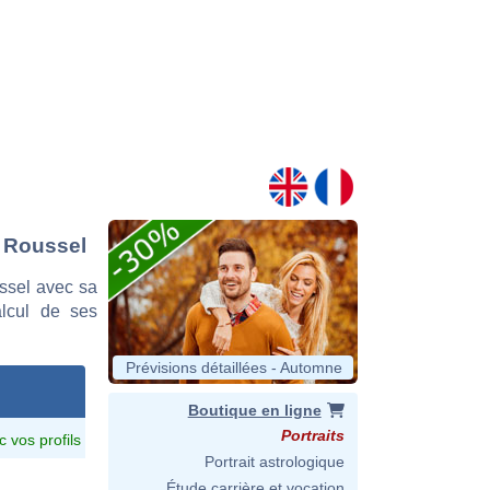
s Roussel
ssel avec sa
alcul de ses
Prévisions détaillées - Automne
Boutique en ligne
Portraits
c vos profils
Portrait astrologique
Étude carrière et vocation