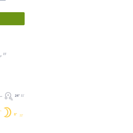
15'
°
24°
11'
8°
22'