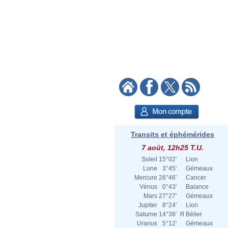
Transits et éphémérides
7 août, 12h25 T.U.
Soleil
15°02'
Lion
Lune
3°45'
Gémeaux
Mercure
26°46'
Cancer
Vénus
0°43'
Balance
Mars
27°27'
Gémeaux
Jupiter
8°24'
Lion
Saturne
14°38'
Я
Bélier
Uranus
5°12'
Gémeaux