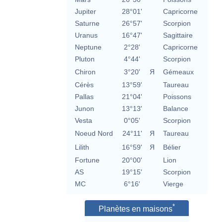
Jupiter
28°01'
Capricorne
Saturne
26°57'
Scorpion
Uranus
16°47'
Sagittaire
Neptune
2°28'
Capricorne
Pluton
4°44'
Scorpion
Chiron
3°20'
Я
Gémeaux
Cérès
13°59'
Taureau
Pallas
21°04'
Poissons
Junon
13°13'
Balance
Vesta
0°05'
Scorpion
Noeud Nord
24°11'
Я
Taureau
Lilith
16°59'
Я
Bélier
Fortune
20°00'
Lion
AS
19°15'
Scorpion
MC
6°16'
Vierge
*
Planètes en maisons