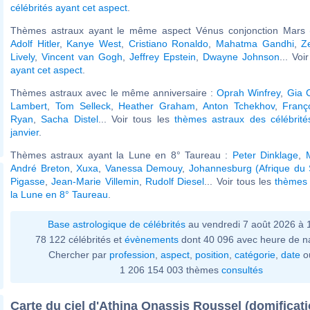
célébrités ayant cet aspect
.
Thèmes astraux ayant le même aspect Vénus conjonction Mars (
Adolf Hitler
,
Kanye West
,
Cristiano Ronaldo
,
Mahatma Gandhi
,
Z
Lively
,
Vincent van Gogh
,
Jeffrey Epstein
,
Dwayne Johnson
... Voi
ayant cet aspect
.
Thèmes astraux avec le même anniversaire :
Oprah Winfrey
,
Gia 
Lambert
,
Tom Selleck
,
Heather Graham
,
Anton Tchekhov
,
Franço
Ryan
,
Sacha Distel
... Voir tous les
thèmes astraux des célébrit
janvier
.
Thèmes astraux ayant la Lune en 8° Taureau :
Peter Dinklage
,
M
André Breton
,
Xuxa
,
Vanessa Demouy
,
Johannesburg (Afrique du
Pigasse
,
Jean-Marie Villemin
,
Rudolf Diesel
... Voir tous les
thèmes 
la Lune en 8° Taureau
.
Base astrologique de célébrités
au vendredi 7 août 2026 à
78 122 célébrités et
évènements
dont 40 096 avec heure de n
Chercher par
profession
,
aspect
,
position
,
catégorie
,
date
o
1 206 154 003 thèmes
consultés
Carte du ciel d'Athina Onassis Roussel (domificat