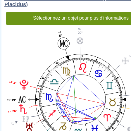
Placidus)
Sélectionnez un objet pour plus d'informations
00'
16'
20°
6°
0
9
10
8
11
44'
4°
7
12
19°
15'
6
1
26°
57'
5
9°
41'