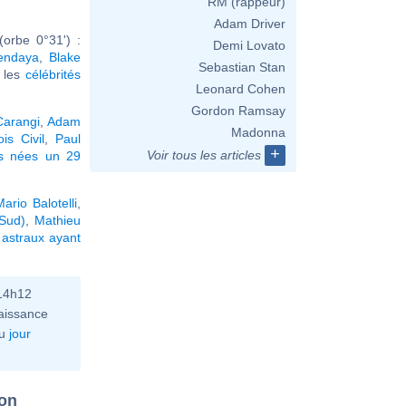
RM (rappeur)
Adam Driver
orbe 0°31') :
Demi Lovato
endaya
,
Blake
Sebastian Stan
r les
célébrités
Leonard Cohen
Gordon Ramsay
Carangi
,
Adam
Madonna
is Civil
,
Paul
+
Voir tous les articles
és nées un 29
ario Balotelli
,
 Sud)
,
Mathieu
astraux ayant
 14h12
aissance
u
jour
ion