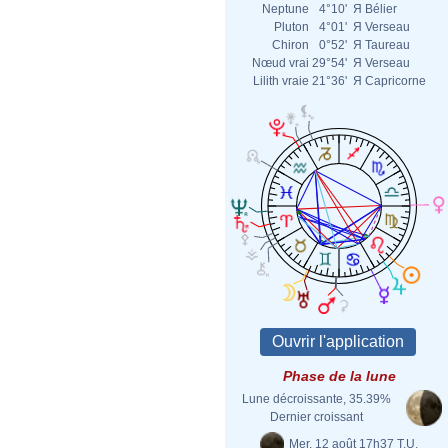
Neptune
4°10'
Я
Bélier
Pluton
4°01'
Я
Verseau
Chiron
0°52'
Я
Taureau
Nœud vrai
29°54'
Я
Verseau
Lilith vraie
21°36'
Я
Capricorne
Phase de la lune
Lune décroissante, 35.39%
Dernier croissant
Mer. 12 août 17h37 T.U.