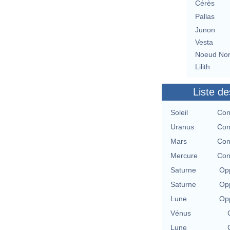
Cérès
Pallas
Junon
Vesta
Noeud No
Lilith
Liste de
Soleil
Con
Uranus
Con
Mars
Con
Mercure
Con
Saturne
Opp
Saturne
Opp
Lune
Opp
Vénus
Lune