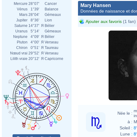
Mercure
28°07'
Cancer
Mary Hansen
Vénus
1°39'
Balance
Données de naissance et dom
Mars
28°04'
Gémeaux
Jupiter
8°36'
Lion
Ajouter aux favoris
(1 fan)
Saturne
14°37'
Я
Bélier
Uranus
5°14'
Gémeaux
Neptune
4°09'
Я
Bélier
Pluton
4°00'
Я
Verseau
Chiron
0°51'
Я
Taureau
Nœud vrai
29°52'
Я
Verseau
Lilith vraie
20°12'
Я
Capricorne
m
Née le :
i
à :
M
Soleil :
8
Lune :
8