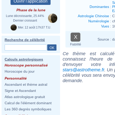
S
Dominantes
:
P
Phase de la lune
E
Astrologie Chinoise
:
C
Lune décroissante, 25.44%
Dernier croissant
Numérologie
:
c
Vues
:
1
Mer. 12 août 17h37 T.U.
X
Source :
d
Recherche de célébrité
Fiabilité
Ce thème est calculé 
connaissez l'heure d
Calculs astrologiques
d'envoyer votre i
Horoscope personnalisé
stars@astrotheme.fr
. Un 
Horoscope du jour
célébrité vous sera envoy
Personnalité
demande.
Ascendant et thème astral
Signe et Ascendant
Atlas astrologique gratuit
Calcul de l'élément dominant
Les 360 degrés symboliques