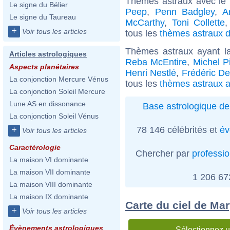
Thèmes astraux avec le
Le signe du Bélier
Peep
,
Penn Badgley
,
A
Le signe du Taureau
McCarthy
,
Toni Collette
+
Voir tous les articles
tous les
thèmes astraux d
Thèmes astraux ayant 
Articles astrologiques
Reba McEntire
,
Michel Pi
Aspects planétaires
Henri Nestlé
,
Frédéric De
La conjonction Mercure Vénus
tous les
thèmes astraux 
La conjonction Soleil Mercure
Lune AS en dissonance
Base astrologique de
La conjonction Soleil Vénus
78 146 célébrités et
év
+
Voir tous les articles
Caractérologie
Chercher par
professi
La maison VI dominante
La maison VII dominante
1 206 6
La maison VIII dominante
La maison IX dominante
Carte du ciel de Ma
+
Voir tous les articles
Évènements astrologiques
Sélectionnez u