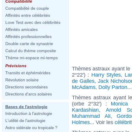
Compatibilité
Compatibilité de couple
Affinités entre célébrités
Love Test avec des célébrités
Affinités amicales
Affinités professionnelles
Double carte de synastrie
Calcul du thème composite
Thème mi-espace mi-temps
Prévisions
Thèmes astraux ayant le
Transits et éphémérides
2°22') :
Harry Styles
,
La
Révolution solaire
de Galles
,
Jack Nicholso
McAdams
,
Dolly Parton
..
Directions secondaires
Directions d'arcs solaires
Thèmes astraux ayant le
(orbe 2°32') :
Monica B
Bases de l'astrologie
Kardashian
,
Arnold Sc
Introduction à l'astrologie
Muhammad Ali
,
Gord
L'utilité de l'astrologie
Holmes
... Voir les
célébri
Astro sidérale ou tropicale ?