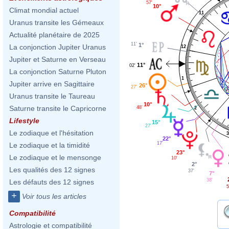
57'
10°
Climat mondial actuel
11
Uranus transite les Gémeaux
Actualité planétaire de 2025
11'
1°
La conjonction Jupiter Uranus
12
Jupiter et Saturne en Verseau
11°
02'
La conjonction Saturne Pluton
1
Jupiter arrive en Sagittaire
26°
27'
Uranus transite le Taureau
10°
Saturne transite le Capricorne
48'
2
Lifestyle
15°
27'
Le zodiaque et l'hésitation
3
22°
17'
Le zodiaque et la timidité
23°
Le zodiaque et le mensonge
10'
2°
Les qualités des 12 signes
37'
7°
38'
Les défauts des 12 signes
5
+
Voir tous les articles
Compatibilité
Astrologie et compatibilité