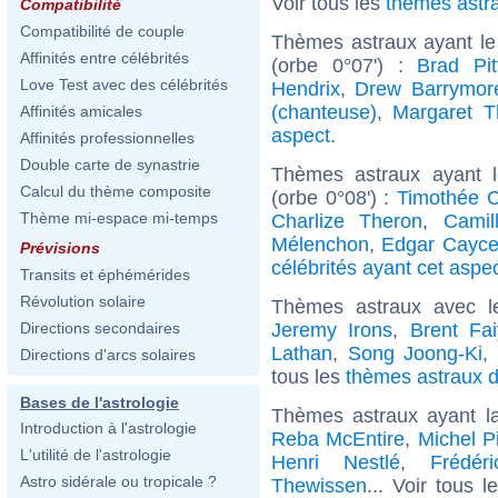
Voir tous les
thèmes astr
Compatibilité
Compatibilité de couple
Thèmes astraux ayant le
Affinités entre célébrités
(orbe 0°07') :
Brad Pit
Love Test avec des célébrités
Hendrix
,
Drew Barrymor
(chanteuse)
,
Margaret T
Affinités amicales
aspect
.
Affinités professionnelles
Double carte de synastrie
Thèmes astraux ayant 
Calcul du thème composite
(orbe 0°08') :
Timothée 
Thème mi-espace mi-temps
Charlize Theron
,
Camil
Mélenchon
,
Edgar Cayc
Prévisions
célébrités ayant cet aspe
Transits et éphémérides
Révolution solaire
Thèmes astraux avec l
Jeremy Irons
,
Brent Fa
Directions secondaires
Lathan
,
Song Joong-Ki
,
Directions d'arcs solaires
tous les
thèmes astraux d
Bases de l'astrologie
Thèmes astraux ayant 
Introduction à l'astrologie
Reba McEntire
,
Michel Pi
L'utilité de l'astrologie
Henri Nestlé
,
Frédér
Astro sidérale ou tropicale ?
Thewissen
... Voir tous 