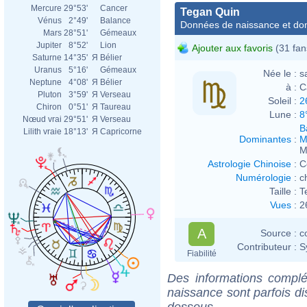
Mercure
29°53'
Cancer
Tegan Quin
Vénus
2°49'
Balance
Données de naissance et dom
Mars
28°51'
Gémeaux
Jupiter
8°52'
Lion
Ajouter aux favoris
(31 fan
Saturne
14°35'
Я
Bélier
Uranus
5°16'
Gémeaux
Née le :
s
Neptune
4°08'
Я
Bélier
à :
C
Pluton
3°59'
Я
Verseau
Soleil :
2
Chiron
0°51'
Я
Taureau
Lune :
8
Nœud vrai
29°51'
Я
Verseau
B
Lilith vraie
18°13'
Я
Capricorne
Dominantes
:
M
M
Astrologie Chinoise
:
C
Numérologie
:
c
Taille :
T
Vues
:
2
A
Source :
c
Contributeur :
S
Fiabilité
Des informations complé
naissance sont parfois di
dessous.