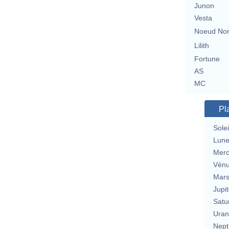
Junon
Vesta
Noeud No
Lilith
Fortune
AS
MC
Pl
Solei
Lun
Merc
Vén
Mar
Jupit
Satu
Uran
Nept