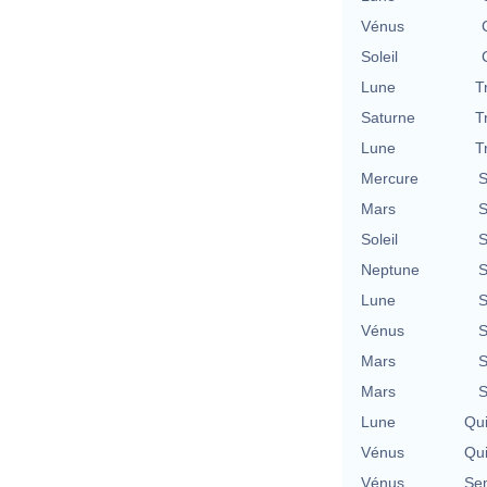
Vénus
Soleil
Lune
T
Saturne
T
Lune
T
Mercure
S
Mars
S
Soleil
S
Neptune
S
Lune
S
Vénus
S
Mars
S
Mars
S
Lune
Qu
Vénus
Qu
Vénus
Se