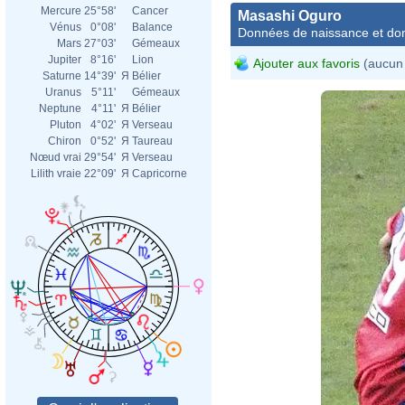
Mercure
25°58'
Cancer
Masashi Oguro
Vénus
0°08'
Balance
Données de naissance et dom
Mars
27°03'
Gémeaux
Jupiter
8°16'
Lion
Ajouter aux favoris
(aucun 
Saturne
14°39'
Я
Bélier
Uranus
5°11'
Gémeaux
Neptune
4°11'
Я
Bélier
Pluton
4°02'
Я
Verseau
Chiron
0°52'
Я
Taureau
Nœud vrai
29°54'
Я
Verseau
Lilith vraie
22°09'
Я
Capricorne