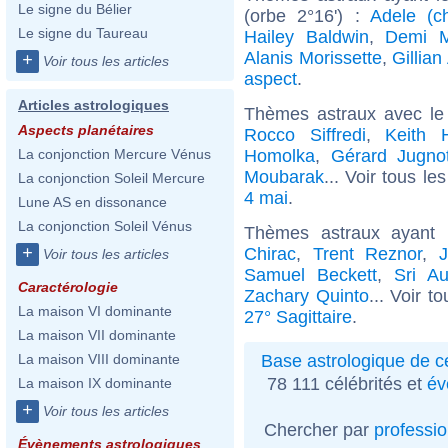
Le signe du Bélier
(orbe 2°16') :
Adele (c
Le signe du Taureau
Hailey Baldwin
,
Demi 
Alanis Morissette
,
Gillia
+
Voir tous les articles
aspect
.
Articles astrologiques
Thèmes astraux avec le
Aspects planétaires
Rocco Siffredi
,
Keith 
Homolka
,
Gérard Jugno
La conjonction Mercure Vénus
Moubarak
... Voir tous le
La conjonction Soleil Mercure
4 mai
.
Lune AS en dissonance
La conjonction Soleil Vénus
Thèmes astraux ayant 
+
Chirac
,
Trent Reznor
,
Voir tous les articles
Samuel Beckett
,
Sri Au
Caractérologie
Zachary Quinto
... Voir t
La maison VI dominante
27° Sagittaire
.
La maison VII dominante
Base astrologique de cé
La maison VIII dominante
78 111 célébrités et
év
La maison IX dominante
+
Voir tous les articles
Chercher par
professi
Évènements astrologiques