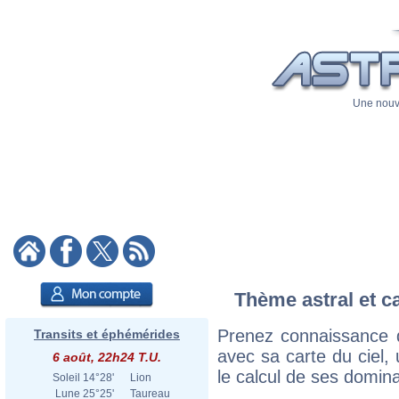
Une nouve
Thème astral et c
Prenez connaissance 
Transits et éphémérides
avec sa carte du ciel, 
6 août, 22h24 T.U.
le calcul de ses domina
Soleil
14°28'
Lion
Lune
25°25'
Taureau