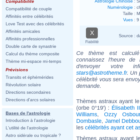
Astrologie Chinoise
:
S
Compatibilité
Numérologie
:
c
Compatibilité de couple
Taille :
M
Affinités entre célébrités
Vues
:
9
Love Test avec des célébrités
Affinités amicales
X
Source :
d
Affinités professionnelles
Fiabilité
Double carte de synastrie
Ce thème est calculé 
Calcul du thème composite
connaissez l'heure de
Thème mi-espace mi-temps
d'envoyer votre i
Prévisions
stars@astrotheme.fr
. Un 
Transits et éphémérides
célébrité vous sera envoy
Révolution solaire
demande.
Directions secondaires
Directions d'arcs solaires
Thèmes astraux ayant le
(orbe 0°19') :
Élisabeth 
Bases de l'astrologie
Williams
,
Ozzy Osbou
Dombasle
,
Jamel Debbo
Introduction à l'astrologie
les
célébrités ayant cet a
L'utilité de l'astrologie
Astro sidérale ou tropicale ?
Thèmes astraux ayant l