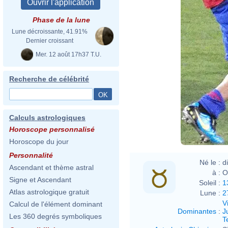
Phase de la lune
Lune décroissante, 41.91%
Dernier croissant
Mer. 12 août 17h37 T.U.
Recherche de célébrité
Calculs astrologiques
Horoscope personnalisé
Horoscope du jour
Personnalité
Né le :
d
Ascendant et thème astral
à :
O
Signe et Ascendant
Soleil :
1
Atlas astrologique gratuit
Lune :
2
V
Calcul de l'élément dominant
Dominantes
:
J
Les 360 degrés symboliques
T