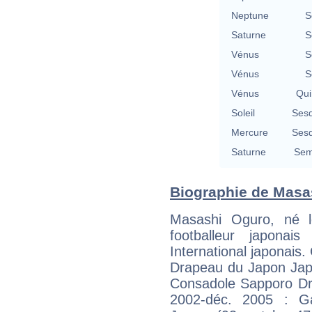
Neptune
S
Saturne
S
Vénus
S
Vénus
S
Vénus
Qui
Soleil
Sesq
Mercure
Sesq
Saturne
Sem
Biographie de Masas
Masashi Oguro, né 
footballeur japonai
International japonai
Drapeau du Japon Japo
Consadole Sapporo Dr
2002-déc. 2005 : 