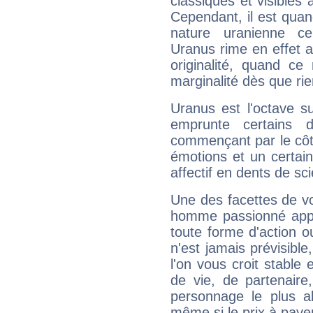
classiques et visibles 
Cependant, il est qua
nature uranienne cer
Uranus rime en effet a
originalité, quand ce
marginalité dès que rie
Uranus est l'octave s
emprunte certains 
commençant par le côt
émotions et un certai
affectif en dents de sci
Une des facettes de vo
homme passionné appré
toute forme d'action o
n'est jamais prévisible
l'on vous croit stable 
de vie, de partenaire
personnage le plus al
même si le prix à payer 