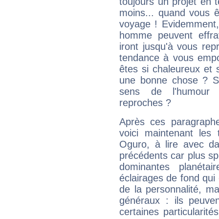
toujours un projet en 
moins... quand vous ê
voyage ! Evidemment,
homme peuvent effra
iront jusqu'à vous rep
tendance à vous empor
êtes si chaleureux et s
une bonne chose ? Si 
sens de l'humour e
reproches ?
Après ces paragraphe
voici maintenant les 
Oguro, à lire avec da
précédents car plus spé
dominantes planéta
éclairages de fond qui 
de la personnalité, m
généraux : ils peuven
certaines particularit