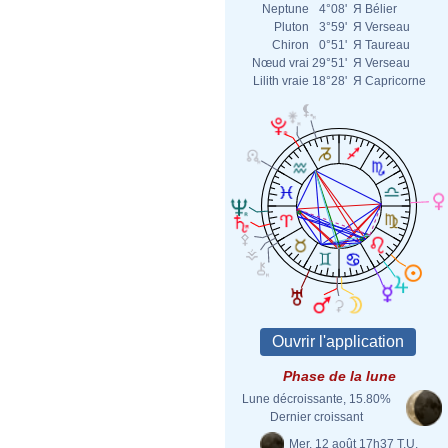
Neptune
4°08'
Я
Bélier
Pluton
3°59'
Я
Verseau
Chiron
0°51'
Я
Taureau
Nœud vrai
29°51'
Я
Verseau
Lilith vraie
18°28'
Я
Capricorne
Phase de la lune
Lune décroissante, 15.80%
Dernier croissant
Mer. 12 août 17h37 T.U.