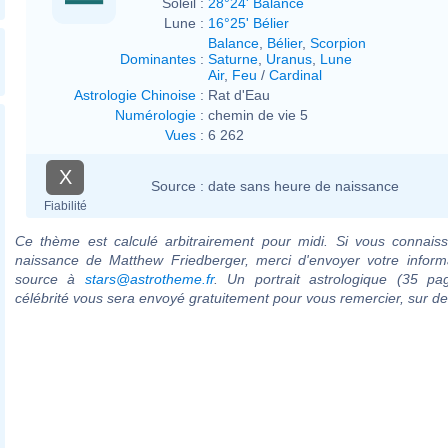
Soleil :
28°24' Balance
Lune :
16°25' Bélier
Balance
,
Bélier
,
Scorpion
Dominantes
:
Saturne
,
Uranus
,
Lune
Air
,
Feu
/
Cardinal
Astrologie Chinoise
:
Rat d'Eau
Numérologie
:
chemin de vie 5
Vues
:
6 262
X
Source :
date sans heure de naissance
Fiabilité
Ce thème est calculé arbitrairement pour midi. Si vous connaiss
naissance de Matthew Friedberger, merci d'envoyer votre inform
source à
stars@astrotheme.fr
. Un portrait astrologique (35 pa
célébrité vous sera envoyé gratuitement pour vous remercier, sur 