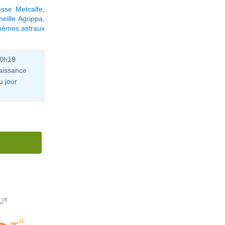
esse Metcalfe
,
neille Agrippa
,
hèmes astraux
10h19
aissance
u
jour
08'
7°
24'
28°