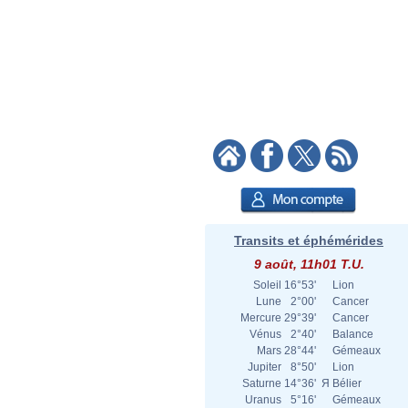
Transits et éphémérides
9 août, 11h01 T.U.
Soleil
16°53'
Lion
Lune
2°00'
Cancer
Mercure
29°39'
Cancer
Vénus
2°40'
Balance
Mars
28°44'
Gémeaux
Jupiter
8°50'
Lion
Saturne
14°36'
Я
Bélier
Uranus
5°16'
Gémeaux