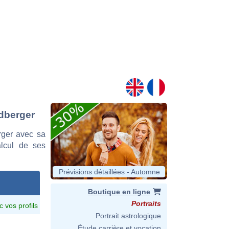
edberger
rger avec sa
alcul de ses
Prévisions détaillées - Automne
Boutique en ligne
Portraits
c vos profils
Portrait astrologique
Étude carrière et vocation