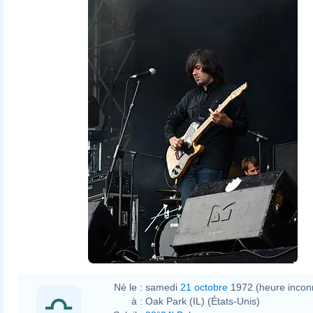
Né le :
samedi
21 octobre
1972 (heure incon
à :
Oak Park (IL) (États-Unis)