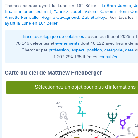
Thèmes astraux ayant la Lune en 16° Bélier :
LeBron James
,
J
Eric-Emmanuel Schmitt
,
Yannick Jadot
,
Valérie Karsenti
,
Henri-Cor
Annette Funicello
,
Régine Cavagnoud
,
Zak Starkey
... Voir tous les
t
ayant la Lune en 16° Bélier
.
Base astrologique de célébrités
au samedi 8 août 2026 à 
78 146 célébrités et
évènements
dont 40 122 avec heure de n
Chercher par
profession
,
aspect
,
position
,
catégorie
,
date
o
1 207 294 135 thèmes
consultés
Carte du ciel de Matthew Friedberger
Sélectionnez un objet pour plus d'informations
16'
3°
44'
41'
20°
3°
02'
18°
1