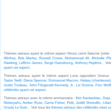
Thèmes astraux ayant le même aspect Vénus carré Saturne (orbe 
Winfrey
,
Bob Marley
,
Russell Crowe
,
Muhammad Ali
,
Michelle Pfe
Hawking
,
LeBron James
,
Serge Gainsbourg
,
Anthony Hopkins
... Vo
ayant cet aspect
.
Thèmes astraux ayant le même aspect Lune opposition Uranus (
Taylor Swift
,
Diana Spencer
,
Emmanuel Macron
,
Halsey (chanteuse)
Justin Trudeau
,
John Fitzgerald Kennedy, Jr.
,
Liz Greene
,
Finn Wolf
célébrités ayant cet aspect
.
Thèmes astraux avec le même anniversaire :
Kim Kardashian
,
Doja
Netanyahu
,
Amber Rose
,
Carrie Fisher
,
Pelé
,
Judith Sheindlin
,
Lilia
Ursula Le Guin
... Voir tous les
thèmes astraux des célébrités nées u