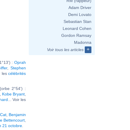
RM (rappeur)
Adam Driver
Demi Lovato
Sebastian Stan
Leonard Cohen
Gordon Ramsay
Madonna
+
Voir tous les articles
1°13') :
Oprah
iffer
,
Stephen
ir les
célébrités
orbe 2°54') :
,
Kobe Bryant
,
hard
... Voir les
 Cat
,
Benjamin
ne Bettencourt
,
n 21 octobre
.