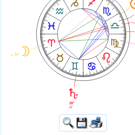
16°
25'
20°
16'