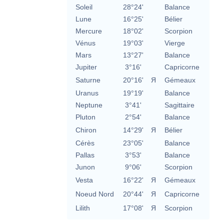
Soleil
28°24'
Balance
Lune
16°25'
Bélier
Mercure
18°02'
Scorpion
Vénus
19°03'
Vierge
Mars
13°27'
Balance
Jupiter
3°16'
Capricorne
Saturne
20°16'
Я
Gémeaux
Uranus
19°19'
Balance
Neptune
3°41'
Sagittaire
Pluton
2°54'
Balance
Chiron
14°29'
Я
Bélier
Cérès
23°05'
Balance
Pallas
3°53'
Balance
Junon
9°06'
Scorpion
Vesta
16°22'
Я
Gémeaux
Noeud Nord
20°44'
Я
Capricorne
Lilith
17°08'
Я
Scorpion