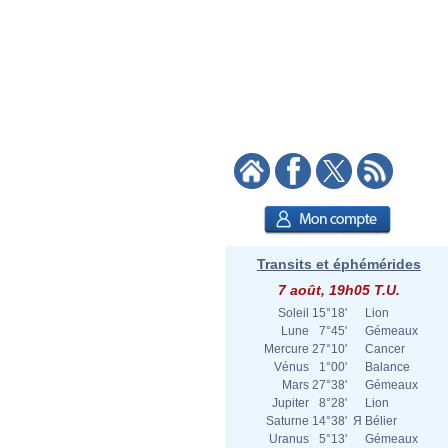
Transits et éphémérides
7 août, 19h05 T.U.
Soleil
15°18'
Lion
Lune
7°45'
Gémeaux
Mercure
27°10'
Cancer
Vénus
1°00'
Balance
Mars
27°38'
Gémeaux
Jupiter
8°28'
Lion
Saturne
14°38'
Я
Bélier
Uranus
5°13'
Gémeaux