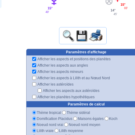
15°
15°
03'
14°
49'
45'
Paramètres d'affichage
Afficher les aspects et positions des planètes
Afficher les aspects aux angles
Afficher les aspects mineurs
Afficher les aspects à Lilith et au Nœud Nord
Afficher les astéroïdes
Afficher les aspects aux astéroïdes
Afficher les planètes hypothétiques
Paramètres de calcul
Thème tropical
Thème sidéral
Domification Placidus
Maisons égales
Koch
Noeud nord vrai
Noeud nord moyen
Lilith vraie
Lilith moyenne