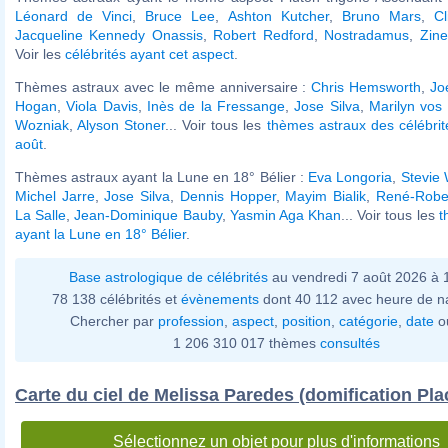
Léonard de Vinci
,
Bruce Lee
,
Ashton Kutcher
,
Bruno Mars
,
C
Jacqueline Kennedy Onassis
,
Robert Redford
,
Nostradamus
,
Zine
Voir les
célébrités ayant cet aspect
.
Thèmes astraux avec le même anniversaire :
Chris Hemsworth
,
Jo
Hogan
,
Viola Davis
,
Inès de la Fressange
,
Jose Silva
,
Marilyn vos
Wozniak
,
Alyson Stoner
... Voir tous les
thèmes astraux des célébri
août
.
Thèmes astraux ayant la Lune en 18° Bélier :
Eva Longoria
,
Stevie
Michel Jarre
,
Jose Silva
,
Dennis Hopper
,
Mayim Bialik
,
René-Rober
La Salle
,
Jean-Dominique Bauby
,
Yasmin Aga Khan
... Voir tous les
t
ayant la Lune en 18° Bélier
.
Base astrologique de célébrités
au vendredi 7 août 2026 à
78 138 célébrités et
évènements
dont 40 112 avec heure de n
Chercher par
profession
,
aspect
,
position
,
catégorie
,
date
o
1 206 310 017 thèmes
consultés
Carte du ciel de Melissa Paredes (domification Pla
Sélectionnez un objet pour plus d'informations