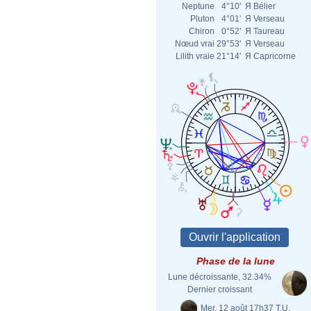
Neptune
4°10'
Я
Bélier
Pluton
4°01'
Я
Verseau
Chiron
0°52'
Я
Taureau
Nœud vrai
29°53'
Я
Verseau
Lilith vraie
21°14'
Я
Capricorne
Phase de la lune
Lune décroissante, 32.34%
Dernier croissant
Mer. 12 août 17h37 T.U.