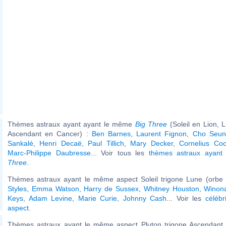
Thèmes astraux ayant ayant le même
Big Three
(Soleil en Lion, L
Ascendant en Cancer) :
Ben Barnes
,
Laurent Fignon
,
Cho Seun
Sankalé
,
Henri Decaë
,
Paul Tillich
,
Mary Decker
,
Cornelius Co
Marc-Philippe Daubresse
... Voir tous les
thèmes astraux ayan
Three
.
Thèmes astraux ayant le même aspect Soleil trigone Lune (orbe 
Styles
,
Emma Watson
,
Harry de Sussex
,
Whitney Houston
,
Winon
Keys
,
Adam Levine
,
Marie Curie
,
Johnny Cash
... Voir les
célébr
aspect
.
Thèmes astraux ayant le même aspect Pluton trigone Ascendant (