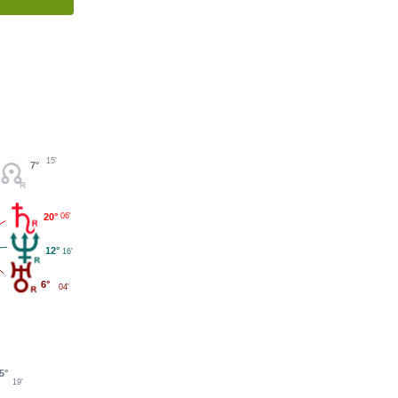
15'
7°
06'
20°
12°
16'
6°
04'
5°
19'