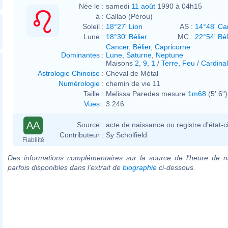
Née le :
samedi
11 août
1990 à 04h15
à :
Callao (Pérou)
Soleil :
18°27' Lion
AS :
14°48' Ca
Lune :
18°30' Bélier
MC :
22°54' Bél
Cancer
,
Bélier
,
Capricorne
Dominantes
:
Lune
,
Saturne
,
Neptune
Maisons
2
,
9
,
1
/
Terre
,
Feu
/
Cardinal
Astrologie Chinoise
:
Cheval de Métal
Numérologie
:
chemin de vie 11
Taille :
Melissa Paredes mesure
1m68
(5' 6")
Vues
:
3 246
AA
Source :
acte de naissance ou registre d'état-ci
Contributeur :
Sy Scholfield
Fiabilité
Des informations complémentaires sur la source de l'heure de n
parfois disponibles dans l'extrait de
biographie
ci-dessous.