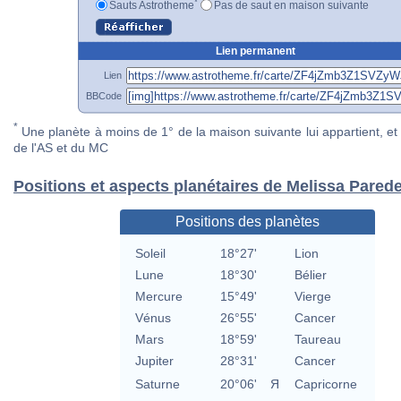
*
Sauts Astrotheme
Pas de saut en maison suivante
Lien permanent
Lien
BBCode
*
Une planète à moins de 1° de la maison suivante lui appartient, et 
de l'AS et du MC
Positions et aspects planétaires de Melissa Pared
Positions des planètes
Soleil
18°27'
Lion
Lune
18°30'
Bélier
Mercure
15°49'
Vierge
Vénus
26°55'
Cancer
Mars
18°59'
Taureau
Jupiter
28°31'
Cancer
Saturne
20°06'
Я
Capricorne