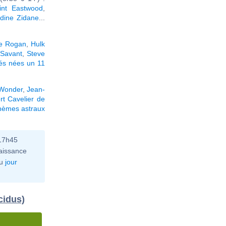
lint Eastwood
,
dine Zidane
...
e Rogan
,
Hulk
 Savant
,
Steve
tés nées un 11
 Wonder
,
Jean-
t Cavelier de
hèmes astraux
 17h45
aissance
u
jour
cidus)