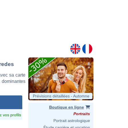
aredes
vec sa carte
es dominantes
Prévisions détaillées - Automne
Boutique en ligne
Portraits
c vos profils
Portrait astrologique
Étude carrière et vocation