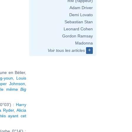
RM (rappeur)
Adam Driver
Demi Lovato
Sebastian Stan
Leonard Cohen
Gordon Ramsay
Madonna
+
Voir tous les articles
une en Bélier,
g-youn
,
Louis
oper Johnson
,
t le même
Big
0°03') :
Harry
a Ryder
,
Alicia
ités ayant cet
orbe 0°14') :