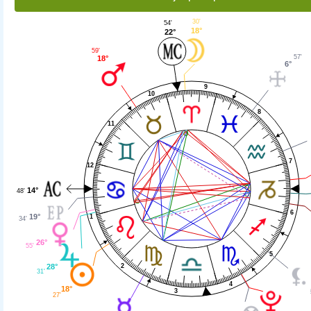
30'
54'
18°
22°
59'
57'
18°
6°
9
10
8
11
7
12
14°
48'
6
19°
1
34'
26°
55'
5
28°
2
31'
4
18°
3
27'