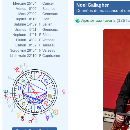
Mercure
25°54'
Cancer
Noel Gallagher
Vénus
0°05'
Balance
Données de naissance et dom
Mars
27°02'
Gémeaux
Jupiter
8°16'
Lion
Ajouter aux favoris
(126 fa
Saturne
14°39'
Я
Bélier
Uranus
5°11'
Gémeaux
Neptune
4°11'
Я
Bélier
Pluton
4°02'
Я
Verseau
Chiron
0°52'
Я
Taureau
Nœud vrai
29°54'
Я
Verseau
Lilith vraie
22°10'
Я
Capricorne