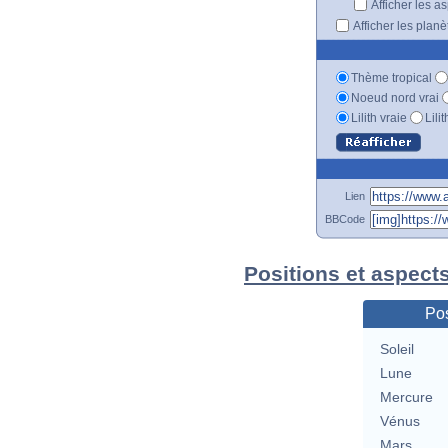
Afficher les a
Afficher les plan
Thème tropical
Noeud nord vrai
Lilith vraie
Lili
Lien
BBCode
Positions et aspect
Pos
Soleil
Lune
Mercure
Vénus
Mars