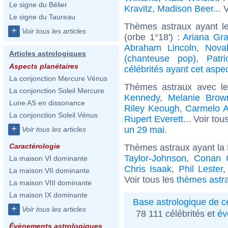
Le signe du Bélier
Kravitz
,
Madison Beer
... 
Le signe du Taureau
Thèmes astraux ayant l
+
Voir tous les articles
(orbe 1°18') :
Ariana Gr
Abraham Lincoln
,
Nova
Articles astrologiques
(chanteuse pop)
,
Patr
Aspects planétaires
célébrités ayant cet aspe
La conjonction Mercure Vénus
Thèmes astraux avec l
La conjonction Soleil Mercure
Kennedy
,
Melanie Brow
Lune AS en dissonance
Riley Keough
,
Carmelo A
La conjonction Soleil Vénus
Rupert Everett
... Voir tou
+
un 29 mai
.
Voir tous les articles
Caractérologie
Thèmes astraux ayant la
Taylor-Johnson
,
Conan O
La maison VI dominante
Chris Isaak
,
Phil Lester
La maison VII dominante
Voir tous les
thèmes astr
La maison VIII dominante
La maison IX dominante
Base astrologique de cé
+
Voir tous les articles
78 111 célébrités et
év
Évènements astrologiques