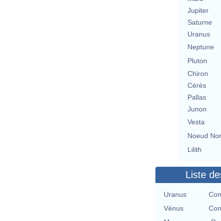
Jupiter
Saturne
Uranus
Neptune
Pluton
Chiron
Cérès
Pallas
Junon
Vesta
Noeud No
Lilith
Liste de
Uranus
Con
Vénus
Con