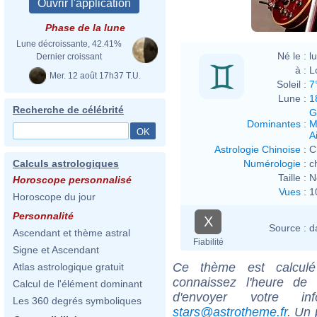
Phase de la lune
Lune décroissante, 42.41%
Né le :
l
Dernier croissant
à :
L
Mer. 12 août 17h37 T.U.
Soleil :
7
Lune :
1
Recherche de célébrité
G
Dominantes
:
M
Ai
Astrologie Chinoise
:
C
Numérologie
:
c
Calculs astrologiques
Taille :
N
Horoscope personnalisé
Vues
:
1
Horoscope du jour
Personnalité
X
Source :
d
Ascendant et thème astral
Fiabilité
Signe et Ascendant
Ce thème est calculé 
Atlas astrologique gratuit
connaissez l'heure de
Calcul de l'élément dominant
d'envoyer votre i
Les 360 degrés symboliques
stars@astrotheme.fr
. Un 