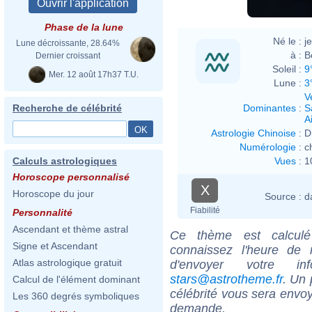
Phase de la lune
Né le :
j
Lune décroissante, 28.64%
à :
B
Dernier croissant
Soleil :
9
Mer. 12 août 17h37 T.U.
Lune :
3
V
Dominantes
:
S
Recherche de célébrité
Ai
Astrologie Chinoise
:
D
Numérologie
:
c
Vues
:
1
Calculs astrologiques
Horoscope personnalisé
X
Horoscope du jour
Source :
d
Fiabilité
Personnalité
Ascendant et thème astral
Ce thème est calculé 
Signe et Ascendant
connaissez l'heure de
Atlas astrologique gratuit
d'envoyer votre i
stars@astrotheme.fr
. Un 
Calcul de l'élément dominant
célébrité vous sera envoy
Les 360 degrés symboliques
demande.