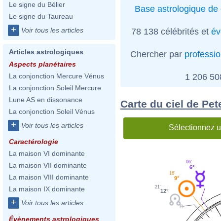
Le signe du Bélier
Base astrologique de 
Le signe du Taureau
+
Voir tous les articles
78 138 célébrités et
év
Articles astrologiques
Chercher par
professi
Aspects planétaires
1 206 5
La conjonction Mercure Vénus
La conjonction Soleil Mercure
Lune AS en dissonance
Carte du ciel de Pe
La conjonction Soleil Vénus
+
Voir tous les articles
Sélectionnez u
Caractérologie
La maison VI dominante
06'
La maison VII dominante
6°
16'
La maison VIII dominante
9°
21'
La maison IX dominante
12°
+
Voir tous les articles
Évènements astrologiques