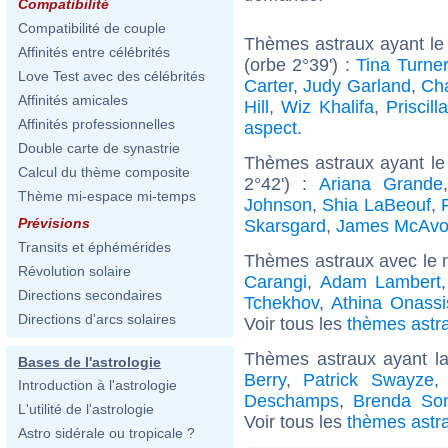
Compatibilité
Compatibilité de couple
Thèmes astraux ayant le
Affinités entre célébrités
(orbe 2°39') :
Tina Turner
Love Test avec des célébrités
Carter
,
Judy Garland
,
Cha
Affinités amicales
Hill
,
Wiz Khalifa
,
Priscill
Affinités professionnelles
aspect
.
Double carte de synastrie
Thèmes astraux ayant le 
Calcul du thème composite
2°42') :
Ariana Grande
Thème mi-espace mi-temps
Johnson
,
Shia LaBeouf
,
Prévisions
Skarsgard
,
James McAvo
Transits et éphémérides
Thèmes astraux avec le 
Révolution solaire
Carangi
,
Adam Lambert
Directions secondaires
Tchekhov
,
Athina Onassi
Directions d'arcs solaires
Voir tous les
thèmes astra
Thèmes astraux ayant l
Bases de l'astrologie
Berry
,
Patrick Swayze
Introduction à l'astrologie
Deschamps
,
Brenda So
L'utilité de l'astrologie
Voir tous les
thèmes astra
Astro sidérale ou tropicale ?