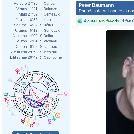
Mercure
27°39'
Cancer
Peter Baumann
Vénus
1°21'
Balance
Données de naissance et dom
Mars
27°52'
Gémeaux
Jupiter
8°32'
Lion
Ajouter aux favoris
(4 fans
Saturne
14°37'
Я
Bélier
Uranus
5°13'
Gémeaux
Neptune
4°09'
Я
Bélier
Pluton
4°01'
Я
Verseau
Chiron
0°52'
Я
Taureau
Nœud vrai
29°53'
Я
Verseau
Lilith vraie
20°42'
Я
Capricorne