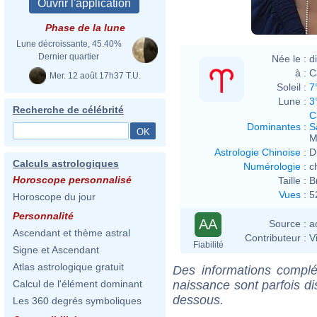
Phase de la lune
Lune décroissante, 45.40%
Dernier quartier
Née le :
d
à :
C
Mer. 12 août 17h37 T.U.
Soleil :
7
Lune :
3
Recherche de célébrité
C
Dominantes
:
S
M
Astrologie Chinoise
:
D
Calculs astrologiques
Numérologie
:
c
Horoscope personnalisé
Taille :
B
Vues
:
5
Horoscope du jour
Personnalité
AA
Source :
a
Ascendant et thème astral
Contributeur :
V
Fiabilité
Signe et Ascendant
Atlas astrologique gratuit
Des informations complé
naissance sont parfois di
Calcul de l'élément dominant
dessous.
Les 360 degrés symboliques