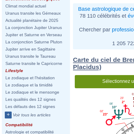
Climat mondial actuel
Base astrologique de cé
Uranus transite les Gémeaux
78 110 célébrités et
év
Actualité planétaire de 2025
La conjonction Jupiter Uranus
Chercher par
professi
Jupiter et Saturne en Verseau
La conjonction Saturne Pluton
1 205 7
Jupiter arrive en Sagittaire
Uranus transite le Taureau
Carte du ciel de Br
Saturne transite le Capricorne
Placidus)
Lifestyle
Le zodiaque et l'hésitation
Sélectionnez u
Le zodiaque et la timidité
Le zodiaque et le mensonge
0
23'
Les qualités des 12 signes
2°
08'
Les défauts des 12 signes
10°
02'
+
23°
Voir tous les articles
Compatibilité
11
Astrologie et compatibilité