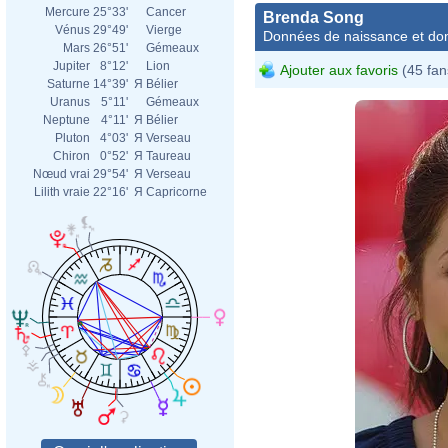
Mercure
25°33'
Cancer
Brenda Song
Vénus
29°49'
Vierge
Données de naissance et dom
Mars
26°51'
Gémeaux
Jupiter
8°12'
Lion
Ajouter aux favoris
(45 fan
Saturne
14°39'
Я
Bélier
Uranus
5°11'
Gémeaux
Neptune
4°11'
Я
Bélier
Pluton
4°03'
Я
Verseau
Chiron
0°52'
Я
Taureau
Nœud vrai
29°54'
Я
Verseau
Lilith vraie
22°16'
Я
Capricorne