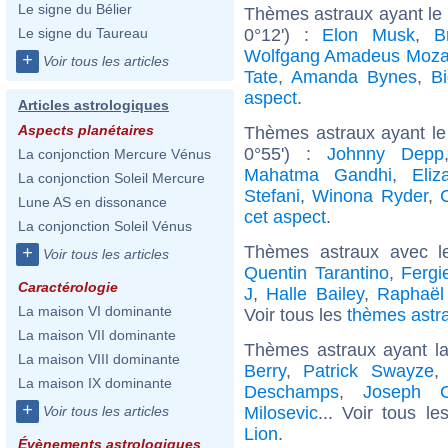
Le signe du Bélier
Thèmes astraux ayant le
0°12') :
Elon Musk
,
B
Le signe du Taureau
Wolfgang Amadeus Moza
+
Voir tous les articles
Tate
,
Amanda Bynes
,
B
aspect
.
Articles astrologiques
Aspects planétaires
Thèmes astraux ayant le
0°55') :
Johnny Depp
La conjonction Mercure Vénus
Mahatma Gandhi
,
Eliz
La conjonction Soleil Mercure
Stefani
,
Winona Ryder
,
C
Lune AS en dissonance
cet aspect
.
La conjonction Soleil Vénus
Thèmes astraux avec l
+
Voir tous les articles
Quentin Tarantino
,
Fergi
Caractérologie
J
,
Halle Bailey
,
Raphaël 
La maison VI dominante
Voir tous les
thèmes astra
La maison VII dominante
Thèmes astraux ayant l
La maison VIII dominante
Berry
,
Patrick Swayze
La maison IX dominante
Deschamps
,
Joseph C
+
Milosevic
... Voir tous l
Voir tous les articles
Lion
.
Évènements astrologiques