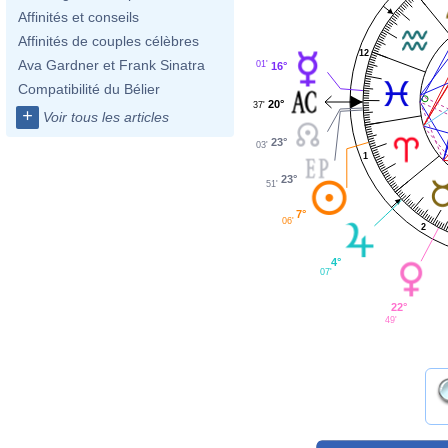
Affinités et conseils
Affinités de couples célèbres
12
Ava Gardner et Frank Sinatra
01'
16°
Compatibilité du Bélier
20°
37'
+
Voir tous les articles
23°
03'
1
23°
51'
7°
06'
2
4°
07'
22°
49'