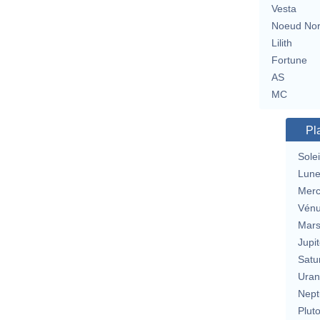
Vesta
Noeud No
Lilith
Fortune
AS
MC
Pl
Solei
Lun
Merc
Vén
Mar
Jupit
Satu
Uran
Nept
Plut