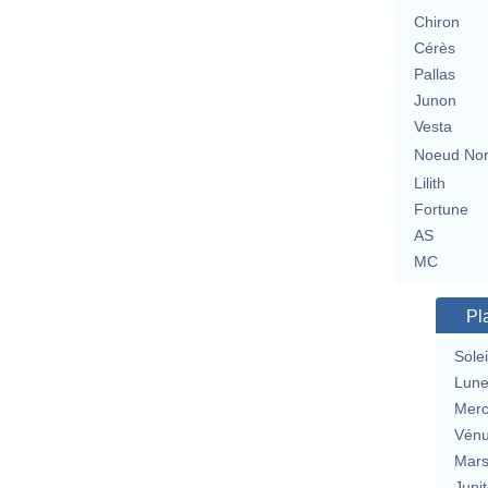
Chiron
Cérès
Pallas
Junon
Vesta
Noeud No
Lilith
Fortune
AS
MC
Pl
Solei
Lun
Merc
Vén
Mar
Jupit