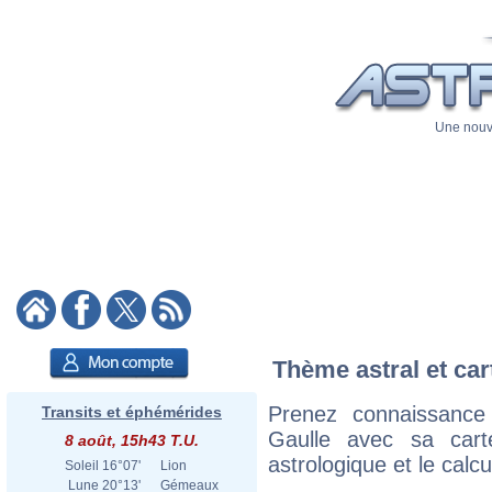
Une nouve
Thème astral et car
Prenez connaissance
Transits et éphémérides
Gaulle avec sa carte
8 août, 15h43 T.U.
astrologique et le calc
Soleil
16°07'
Lion
Lune
20°13'
Gémeaux