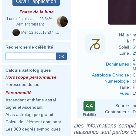
Phase de la lune
Lune décroissante, 23.34%
Dernier croissant
Mer. 12 août 17h37 T.U.
Né le :
m
à :
P
Soleil :
6
Recherche de célébrité
Lune :
2
S
Dominantes
:
V
M
Calculs astrologiques
Astrologie Chinoise
:
C
Horoscope personnalisé
Numérologie
:
c
Horoscope du jour
Taille :
P
Personnalité
Vues
:
1
Ascendant et thème astral
AA
Source :
a
Signe et Ascendant
Contributeur :
D
Atlas astrologique gratuit
Fiabilité
Calcul de l'élément dominant
Des informations complé
Les 360 degrés symboliques
naissance sont parfois di