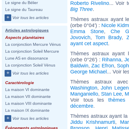
Roberto Rivelino
... Voir
Le signe du Bélier
Big Three
.
Le signe du Taureau
+
Voir tous les articles
Thèmes astraux ayant l
(orbe 0°04') :
Nicole Kid
Articles astrologiques
Emma Stone
,
Che G
Jovovich
,
Tom Brady
,
Aspects planétaires
ayant cet aspect
.
La conjonction Mercure Vénus
La conjonction Soleil Mercure
Thèmes astraux ayant l
Lune AS en dissonance
(orbe 0°26') :
Rihanna
,
J
Baldwin
,
Zac Efron
,
Soph
La conjonction Soleil Vénus
George Michael
... Voir le
+
Voir tous les articles
Thèmes astraux ave
Caractérologie
Washington
,
John Legen
La maison VI dominante
Manganiello
,
Stan Lee
,
M
La maison VII dominante
Voir tous les
thèmes 
La maison VIII dominante
décembre
.
La maison IX dominante
Thèmes astraux ayant la 
+
Voir tous les articles
Jiddu Krishnamurti
,
Mar
Bronson
,
Henri Matiss
Évènements astrologiques