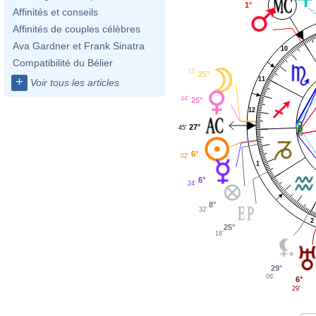
1°
Affinités et conseils
Affinités de couples célèbres
Ava Gardner et Frank Sinatra
10
Compatibilité du Bélier
15'
25°
+
11
Voir tous les articles
44'
25°
12
27°
45'
6°
02'
1
6°
24'
8°
32'
2
25°
18'
29°
06'
6°
29'