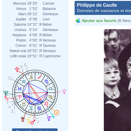
Mercure
28°25'
Cancer
Philippe de Gaulle
Vénus
1°52'
Balance
Données de naissance et dom
Mars
28°12'
Gémeaux
Jupiter
8°39'
Lion
Ajouter aux favoris
(6 fans
Saturne
14°37'
Я
Bélier
Uranus
5°14'
Gémeaux
Neptune
4°09'
Я
Bélier
Pluton
4°00'
Я
Verseau
Chiron
0°51'
Я
Taureau
Nœud vrai
29°52'
Я
Verseau
Lilith vraie
19°51'
Я
Capricorne