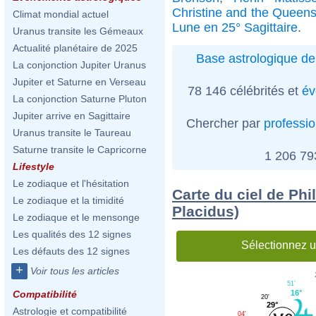
Christine and the Queen
Climat mondial actuel
Lune en 25° Sagittaire
.
Uranus transite les Gémeaux
Actualité planétaire de 2025
Base astrologique de
La conjonction Jupiter Uranus
Jupiter et Saturne en Verseau
78 146 célébrités et
év
La conjonction Saturne Pluton
Jupiter arrive en Sagittaire
Chercher par
professi
Uranus transite le Taureau
Saturne transite le Capricorne
1 206 7
Lifestyle
Le zodiaque et l'hésitation
Carte du ciel de Phi
Le zodiaque et la timidité
Placidus)
Le zodiaque et le mensonge
Les qualités des 12 signes
Sélectionnez u
Les défauts des 12 signes
+
Voir tous les articles
51'
16°
Compatibilité
20'
29°
Astrologie et compatibilité
04'