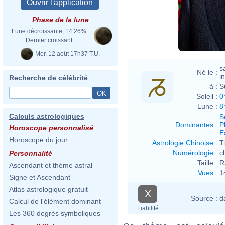
Phase de la lune
Lune décroissante, 14.26%
Dernier croissant
Mer. 12 août 17h37 T.U.
s
Né le :
i
Recherche de célébrité
à :
S
Soleil :
0
Lune :
8
Calculs astrologiques
S
Dominantes
:
P
Horoscope personnalisé
E
Horoscope du jour
Astrologie Chinoise
:
T
Numérologie
:
c
Personnalité
Taille :
R
Ascendant et thème astral
Vues
:
1
Signe et Ascendant
Atlas astrologique gratuit
X
Source :
d
Calcul de l'élément dominant
Fiabilité
Les 360 degrés symboliques