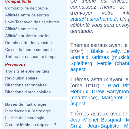
Ce thème est calculé 
Compatibilité
connaissez l'heure de
Compatibilité de couple
d'envoyer votre i
Affinités entre célébrités
stars@astrotheme.fr
. Un 
Love Test avec des célébrités
célébrité vous sera envoy
Affinités amicales
demande.
Affinités professionnelles
Double carte de synastrie
Thèmes astraux ayant le
Calcul du thème composite
0°04') :
Blake Lively
,
J
Thème mi-espace mi-temps
Garfield
,
Grimes (musici
Spielberg
,
Fergie (chan
Prévisions
aspect
.
Transits et éphémérides
Révolution solaire
Thèmes astraux ayant le
(orbe 0°10') :
Brad Pit
Directions secondaires
Hendrix
,
Drew Barrymor
Directions d'arcs solaires
(chanteuse)
,
Margaret T
aspect
.
Bases de l'astrologie
Introduction à l'astrologie
Thèmes astraux avec le
L'utilité de l'astrologie
Jean-Michel Basquiat
,
M
Astro sidérale ou tropicale ?
Cruz
,
Jean-Baptiste M