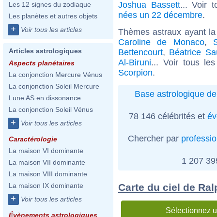
Joshua Bassett
... Voir 
Les 12 signes du zodiaque
nées un 22 décembre
.
Les planètes et autres objets
+
Voir tous les articles
Thèmes astraux ayant la
Caroline de Monaco
,
Articles astrologiques
Bettencourt
,
Béatrice Sa
Al-Biruni
... Voir tous le
Aspects planétaires
Scorpion
.
La conjonction Mercure Vénus
La conjonction Soleil Mercure
Base astrologique de
Lune AS en dissonance
La conjonction Soleil Vénus
78 146 célébrités et
év
+
Voir tous les articles
Chercher par
professi
Caractérologie
La maison VI dominante
1 207 3
La maison VII dominante
La maison VIII dominante
Carte du ciel de Ra
La maison IX dominante
+
Voir tous les articles
Sélectionnez u
Évènements astrologiques