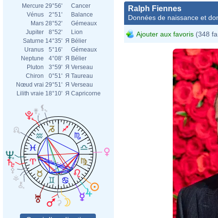
Mercure
29°56'
Cancer
Ralph Fiennes
Vénus
2°51'
Balance
Données de naissance et dom
Mars
28°52'
Gémeaux
Jupiter
8°52'
Lion
Ajouter aux favoris
(348 fa
Saturne
14°35'
Я
Bélier
Uranus
5°16'
Gémeaux
Neptune
4°08'
Я
Bélier
Pluton
3°59'
Я
Verseau
Chiron
0°51'
Я
Taureau
Nœud vrai
29°51'
Я
Verseau
Lilith vraie
18°10'
Я
Capricorne