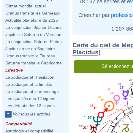
78 167 célébrités et
év
Climat mondial actuel
Uranus transite les Gémeaux
Chercher par
professi
Actualité planétaire de 2025
La conjonction Jupiter Uranus
1 207 8
Jupiter et Saturne en Verseau
La conjonction Saturne Pluton
Carte du ciel de Me
Jupiter arrive en Sagittaire
Placidus)
Uranus transite le Taureau
Saturne transite le Capricorne
Sélectionnez u
Lifestyle
Le zodiaque et l'hésitation
37'
1
Le zodiaque et la timidité
54'
23°
43'
Le zodiaque et le mensonge
24°
48'
Les qualités des 12 signes
0°
Les défauts des 12 signes
58'
1°
10
+
Voir tous les articles
07'
20°
11
Compatibilité
02'
21°
Astrologie et compatibilité