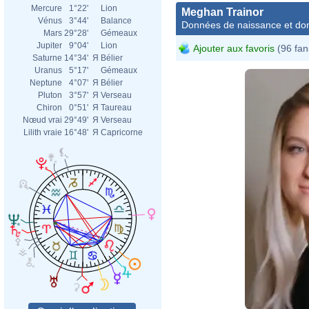
Mercure
1°22'
Lion
Meghan Trainor
Vénus
3°44'
Balance
Données de naissance et dom
Mars
29°28'
Gémeaux
Jupiter
9°04'
Lion
Ajouter aux favoris
(96 fan
Saturne
14°34'
Я
Bélier
Uranus
5°17'
Gémeaux
Neptune
4°07'
Я
Bélier
Pluton
3°57'
Я
Verseau
Chiron
0°51'
Я
Taureau
Nœud vrai
29°49'
Я
Verseau
Lilith vraie
16°48'
Я
Capricorne
Industry and 