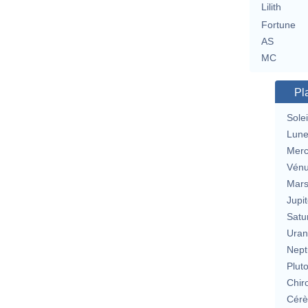
Lilith
Fortune
AS
MC
Pl
Solei
Lun
Merc
Vén
Mar
Jupit
Satu
Uran
Nept
Plut
Chir
Cérè