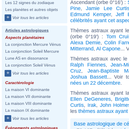
Ascendant (orbe 0°16') :
Les 12 signes du zodiaque
Pine
,
Jamie Lee Curti
Les planètes et autres objets
Edmund Kemper
,
Jeff 
+
Voir tous les articles
célébrités ayant cet aspe
Thèmes astraux ayant l
Articles astrologiques
(orbe 0°19') :
Tom Crui
Aspects planétaires
Alexa Demie
,
Colin Farre
La conjonction Mercure Vénus
Mitterrand
,
Al Capone
... 
La conjonction Soleil Mercure
Thèmes astraux avec le
Lune AS en dissonance
Ralph Fiennes
,
Jean-Mi
La conjonction Soleil Vénus
Cruz
,
Jean-Baptiste M
+
Voir tous les articles
Joshua Bassett
... Voir 
nées un 22 décembre
.
Caractérologie
La maison VI dominante
Thèmes astraux ayant l
La maison VII dominante
Ellen DeGeneres
,
Brigi
La maison VIII dominante
Curtis
,
Irak
,
John Holme
La maison IX dominante
les
thèmes astraux ayant 
+
Voir tous les articles
Base astrologique de cé
Évènements astrologiques