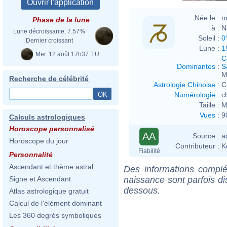
Née le :
m
Phase de la lune
à :
N
Lune décroissante, 7.57%
Soleil :
0
Dernier croissant
Lune :
1
Mer. 12 août 17h37 T.U.
C
Dominantes
:
S
M
Recherche de célébrité
Astrologie Chinoise
:
C
Numérologie
:
c
Taille :
M
Vues
:
9
Calculs astrologiques
Horoscope personnalisé
AA
Source :
a
Horoscope du jour
Contributeur :
K
Fiabilité
Personnalité
Ascendant et thème astral
Des informations complé
naissance sont parfois di
Signe et Ascendant
dessous.
Atlas astrologique gratuit
Calcul de l'élément dominant
Les 360 degrés symboliques