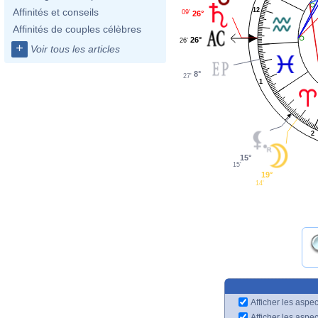
12
Affinités et conseils
09'
26°
Affinités de couples célèbres
26°
26'
+
Voir tous les articles
8°
27'
1
2
15°
15'
19°
14'
Afficher les aspec
Afficher les aspe