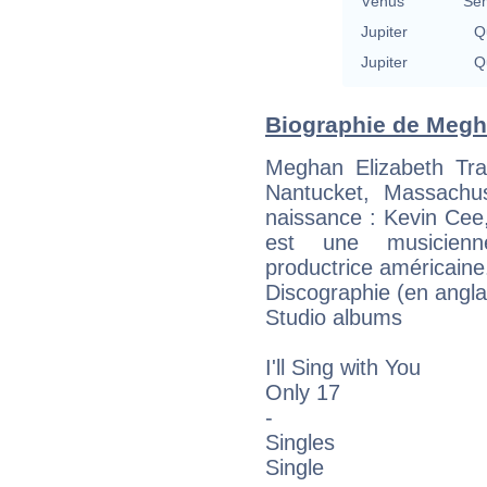
Vénus
Se
Jupiter
Qu
Jupiter
Qu
Biographie de Megha
Meghan Elizabeth Tr
Nantucket, Massachu
naissance : Kevin Cee, 
est une musicienn
productrice américaine
Discographie (en angla
Studio albums
I'll Sing with You
Only 17
-
Singles
Single