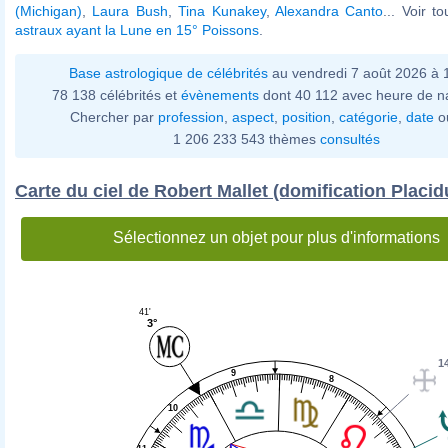
(Michigan)
,
Laura Bush
,
Tina Kunakey
,
Alexandra Canto
... Voir t
astraux ayant la Lune en 15° Poissons
.
Base astrologique de célébrités
au vendredi 7 août 2026 à
78 138 célébrités et
évènements
dont 40 112 avec heure de n
Chercher par
profession
,
aspect
,
position
,
catégorie
,
date
o
1 206 233 543 thèmes
consultés
Carte du ciel de Robert Mallet (domification Placid
Sélectionnez un objet pour plus d'informations
41'
3°
1
9
8
10