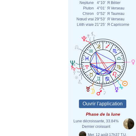
Neptune
4°10'
Я
Bélier
Pluton
4°01'
Я
Verseau
Chiron
0°52'
Я
Taureau
Nœud vrai
29°53'
Я
Verseau
Lilith vraie
21°25'
Я
Capricorne
Phase de la lune
Lune décroissante, 33.84%
Dernier croissant
Mer. 12 août 17h37 T.U.