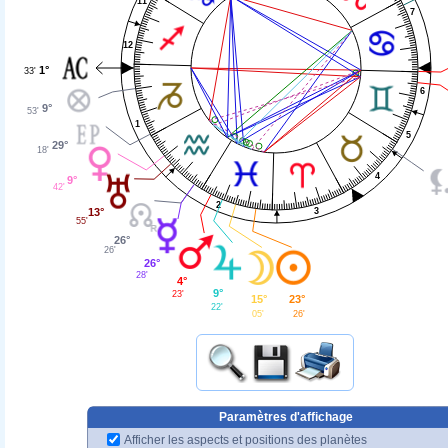
11
7
12
1°
33'
6
9°
53'
1
5
29°
18'
4
9°
42'
2
3
13°
55'
26°
26'
26°
28'
4°
9°
23'
23°
15°
22'
26'
05'
Paramètres d'affichage
Afficher les aspects et positions des planètes