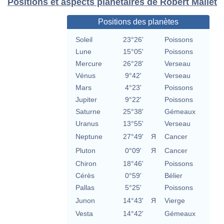
Positions et aspects planétaires de Robert Mallet
Positions des planètes
Soleil
23°26'
Poissons
Lune
15°05'
Poissons
Mercure
26°28'
Verseau
Vénus
9°42'
Verseau
Mars
4°23'
Poissons
Jupiter
9°22'
Poissons
Saturne
25°38'
Gémeaux
Uranus
13°55'
Verseau
Neptune
27°49'
Я
Cancer
Pluton
0°09'
Я
Cancer
Chiron
18°46'
Poissons
Cérès
0°59'
Bélier
Pallas
5°25'
Poissons
Junon
14°43'
Я
Vierge
Vesta
14°42'
Gémeaux