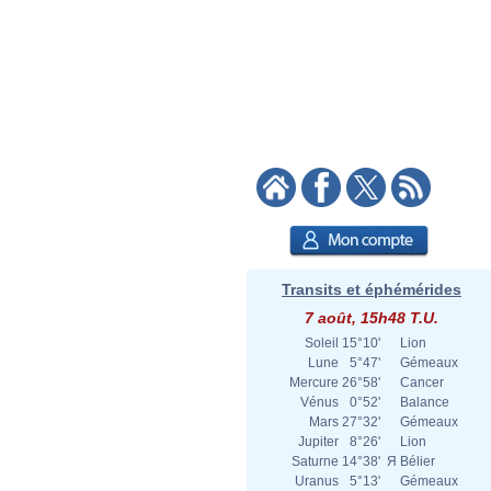
Transits et éphémérides
7 août, 15h48 T.U.
Soleil
15°10'
Lion
Lune
5°47'
Gémeaux
Mercure
26°58'
Cancer
Vénus
0°52'
Balance
Mars
27°32'
Gémeaux
Jupiter
8°26'
Lion
Saturne
14°38'
Я
Bélier
Uranus
5°13'
Gémeaux