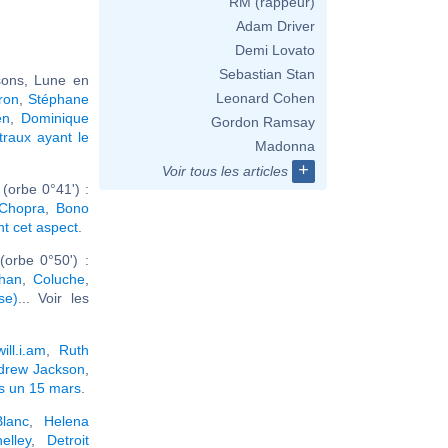
RM (rappeur)
Adam Driver
Demi Lovato
Sebastian Stan
sons, Lune en
Leonard Cohen
ron
,
Stéphane
en
,
Dominique
Gordon Ramsay
raux ayant le
Madonna
+
Voir tous les articles
(orbe 0°41') :
 Chopra
,
Bono
nt cet aspect
.
orbe 0°50') :
han
,
Coluche
,
se)
... Voir les
will.i.am
,
Ruth
drew Jackson
,
es un 15 mars
.
lanc
,
Helena
elley
,
Detroit