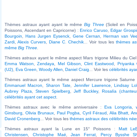
Thèmes astraux ayant ayant le même
Big Three
(Soleil en Pois
Poissons, Ascendant en Capricorne) :
Enrico Caruso
,
Edgar Grospi
Bourgoin
,
Hans Jurgen Eysenck
,
Gene Cernan
,
Herman van Ve
Zardi
,
Alexis Curvers
,
Diane C. Chechik
... Voir tous les
thèmes ast
même
Big Three
.
Thèmes astraux ayant le même aspect Mars trigone Milieu du Ciel 
Emma Watson
,
Zendaya
,
Mel Gibson
,
Clint Eastwood
,
Priyanka
(U2)
,
Eva Green
,
Woody Allen
,
Daniel Craig
... Voir les
célébrités aya
Thèmes astraux ayant le même aspect Mercure trigone Saturne (
Emmanuel Macron
,
Sharon Tate
,
Jennifer Lawrence
,
Lindsay Lo
Aubrey Plaza
,
Steven Spielberg
,
Jeff Buckley
,
Rosalía (chanteu
célébrités ayant cet aspect
.
Thèmes astraux avec le même anniversaire :
Eva Longoria
,
Ginsburg
,
Olivia Brunaux
,
Paul Pogba
,
Cyril Féraud
,
Alia Bhatt
,
An
David Cronenberg
... Voir tous les
thèmes astraux des célébrités né
Thèmes astraux ayant la Lune en 15° Poissons :
Matt LeB
Christensen
,
Christophe Maé
,
Jean Ferrat
,
Percy Bysshe Sh