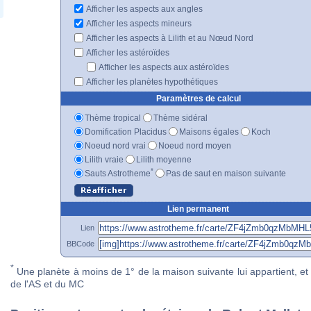
Afficher les aspects aux angles
Afficher les aspects mineurs
Afficher les aspects à Lilith et au Nœud Nord
Afficher les astéroïdes
Afficher les aspects aux astéroïdes
Afficher les planètes hypothétiques
Paramètres de calcul
Thème tropical
Thème sidéral
Domification Placidus
Maisons égales
Koch
Noeud nord vrai
Noeud nord moyen
Lilith vraie
Lilith moyenne
*
Sauts Astrotheme
Pas de saut en maison suivante
Lien permanent
Lien
BBCode
*
Une planète à moins de 1° de la maison suivante lui appartient, et 
de l'AS et du MC