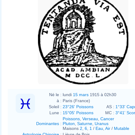
Né le :
lundi
15 mars
1915 à 02h30
à :
Paris (France)
Soleil :
23°26' Poissons
AS :
1°33' Cap
Lune :
15°05' Poissons
MC :
3°41' Sco
Poissons
,
Verseau
,
Cancer
Dominantes
:
Pluton
,
Saturne
,
Uranus
Maisons
2
,
6
,
1
/
Eau
,
Air
/
Mutable
Astrologie Chinoise
:
Lièvre de Bois