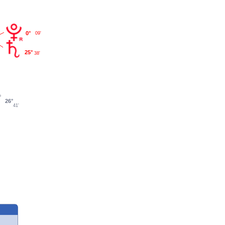
0°
09'
25°
38'
26°
41'