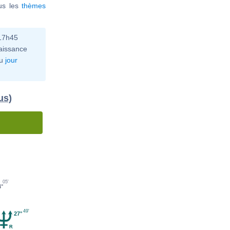
ous les
thèmes
 17h45
aissance
u
jour
us)
05'
4°
49'
27°