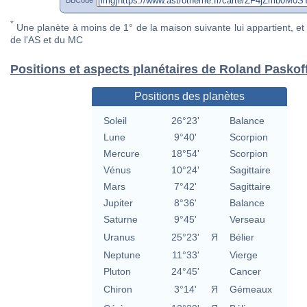
*
Une planète à moins de 1° de la maison suivante lui appartient, et 
de l'AS et du MC
Positions et aspects planétaires de Roland Paskof
Positions des planètes
Soleil
26°23'
Balance
Lune
9°40'
Scorpion
Mercure
18°54'
Scorpion
Vénus
10°24'
Sagittaire
Mars
7°42'
Sagittaire
Jupiter
8°36'
Balance
Saturne
9°45'
Verseau
Uranus
25°23'
Я
Bélier
Neptune
11°33'
Vierge
Pluton
24°45'
Cancer
Chiron
3°14'
Я
Gémeaux