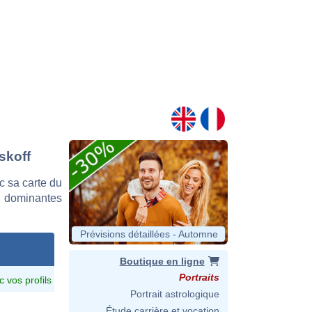
skoff
 sa carte du
es dominantes
Prévisions détaillées - Automne
Boutique en ligne
Portraits
c vos profils
Portrait astrologique
Étude carrière et vocation