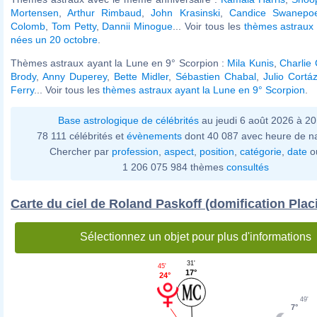
Mortensen
,
Arthur Rimbaud
,
John Krasinski
,
Candice Swanepoe
Colomb
,
Tom Petty
,
Dannii Minogue
... Voir tous les
thèmes astraux 
nées un 20 octobre
.
Thèmes astraux ayant la Lune en 9° Scorpion :
Mila Kunis
,
Charlie 
Brody
,
Anny Duperey
,
Bette Midler
,
Sébastien Chabal
,
Julio Cortá
Ferry
... Voir tous les
thèmes astraux ayant la Lune en 9° Scorpion
.
Base astrologique de célébrités
au jeudi 6 août 2026 à 2
78 111 célébrités et
évènements
dont 40 087 avec heure de n
Chercher par
profession
,
aspect
,
position
,
catégorie
,
date
o
1 206 075 984 thèmes
consultés
Carte du ciel de Roland Paskoff (domification Plac
Sélectionnez un objet pour plus d'informations
31'
45'
17°
24°
49'
7°