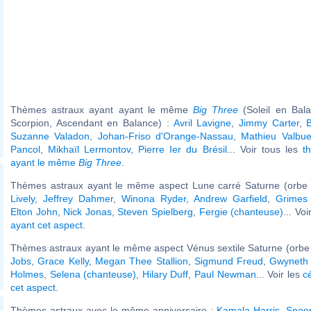
Thèmes astraux ayant ayant le même
Big Three
(Soleil en Bal
Scorpion, Ascendant en Balance) :
Avril Lavigne
,
Jimmy Carter
,
Suzanne Valadon
,
Johan-Friso d'Orange-Nassau
,
Mathieu Valbu
Pancol
,
Mikhaïl Lermontov
,
Pierre Ier du Brésil
... Voir tous les
t
ayant le même
Big Three
.
Thèmes astraux ayant le même aspect Lune carré Saturne (orbe 
Lively
,
Jeffrey Dahmer
,
Winona Ryder
,
Andrew Garfield
,
Grimes 
Elton John
,
Nick Jonas
,
Steven Spielberg
,
Fergie (chanteuse)
... Voi
ayant cet aspect
.
Thèmes astraux ayant le même aspect Vénus sextile Saturne (orbe 
Jobs
,
Grace Kelly
,
Megan Thee Stallion
,
Sigmund Freud
,
Gwyneth 
Holmes
,
Selena (chanteuse)
,
Hilary Duff
,
Paul Newman
... Voir les
c
cet aspect
.
Thèmes astraux avec le même anniversaire :
Kamala Harris
,
Snoo