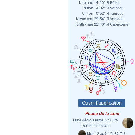
Neptune
4°10'
Я
Bélier
Pluton
4°02'
Я
Verseau
Chiron
0°52'
Я
Taureau
Nœud vrai
29°54'
Я
Verseau
Lilith vraie
21°46'
Я
Capricorne
Phase de la lune
Lune décroissante, 37.05%
Dernier croissant
Mer. 12 août 17h37 T.U.