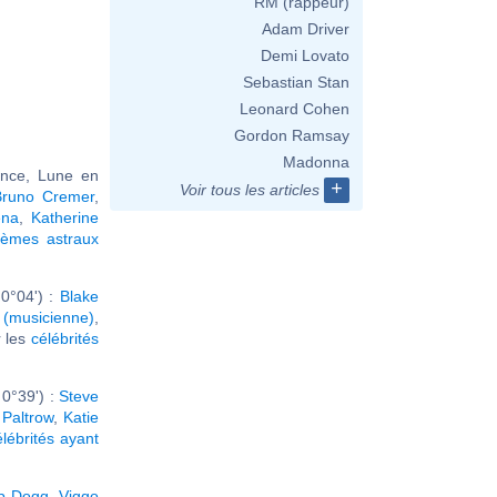
RM (rappeur)
Adam Driver
Demi Lovato
Sebastian Stan
Leonard Cohen
Gordon Ramsay
Madonna
ance, Lune en
+
Voir tous les articles
Bruno Cremer
,
ena
,
Katherine
hèmes astraux
0°04') :
Blake
(musicienne)
,
r les
célébrités
0°39') :
Steve
Paltrow
,
Katie
élébrités ayant
p Dogg
,
Viggo