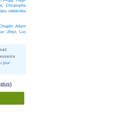
l
,
Christophe
des célébrités
Chaplin
,
Adam
zar
,
Jihyo
,
Luc
0h44
aissance
u
jour
idus)