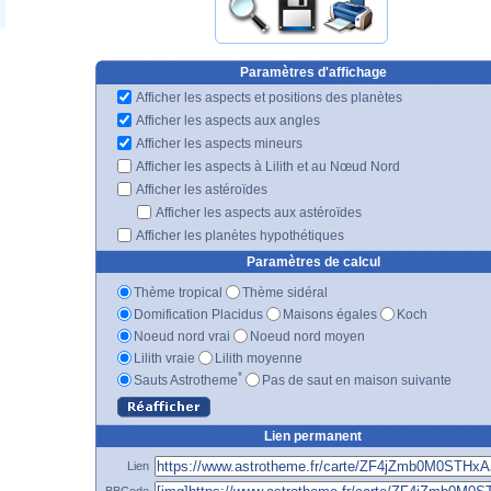
Paramètres d'affichage
Afficher les aspects et positions des planètes
Afficher les aspects aux angles
Afficher les aspects mineurs
Afficher les aspects à Lilith et au Nœud Nord
Afficher les astéroïdes
Afficher les aspects aux astéroïdes
Afficher les planètes hypothétiques
Paramètres de calcul
Thème tropical
Thème sidéral
Domification Placidus
Maisons égales
Koch
Noeud nord vrai
Noeud nord moyen
Lilith vraie
Lilith moyenne
*
Sauts Astrotheme
Pas de saut en maison suivante
Lien permanent
Lien
BBCode