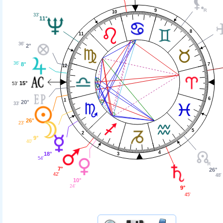
9
10
33'
11°
8
11
36'
2°
36'
8°
7
12
15°
53'
6
1
20°
33'
26°
23'
5
2
9°
40'
4
18°
3
54'
7°
26°
42'
48'
10°
24'
9°
45'