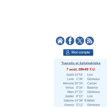
Transits et éphémérides
7 août, 08h49 T.U.
Soleil
14°53'
Lion
Lune
1°36'
Gémeaux
Mercure
26°33'
Cancer
Vénus
0°34'
Balance
Mars
27°21'
Gémeaux
Jupiter
8°22'
Lion
Saturne
14°38'
Я
Bélier
Uranus
5°12'
Gémeaux