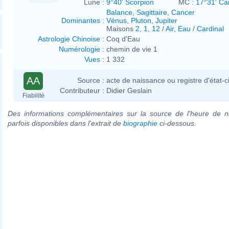
Lune :
9°40' Scorpion
MC :
17°31' Ca
Balance
,
Sagittaire
,
Cancer
Dominantes
:
Vénus
,
Pluton
,
Jupiter
Maisons
2
,
1
,
12
/
Air
,
Eau
/
Cardinal
Astrologie Chinoise
:
Coq d'Eau
Numérologie
:
chemin de vie 1
Vues
:
1 332
AA
Source :
acte de naissance ou registre d'état-ci
Contributeur :
Didier Geslain
Fiabilité
Des informations complémentaires sur la source de l'heure de n
parfois disponibles dans l'extrait de
biographie
ci-dessous.