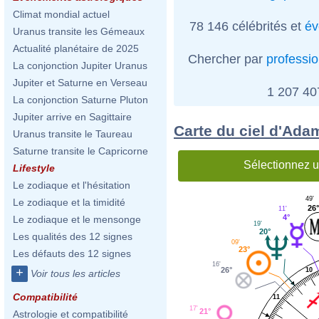
Climat mondial actuel
78 146 célébrités et
év
Uranus transite les Gémeaux
Actualité planétaire de 2025
Chercher par
professi
La conjonction Jupiter Uranus
Jupiter et Saturne en Verseau
1 207 4
La conjonction Saturne Pluton
Jupiter arrive en Sagittaire
Carte du ciel d'Ada
Uranus transite le Taureau
Saturne transite le Capricorne
Sélectionnez u
Lifestyle
Le zodiaque et l'hésitation
49'
Le zodiaque et la timidité
26
11'
4°
Le zodiaque et le mensonge
19'
20°
Les qualités des 12 signes
09'
23°
Les défauts des 12 signes
16'
26°
+
10
Voir tous les articles
Compatibilité
11
17'
21°
Astrologie et compatibilité