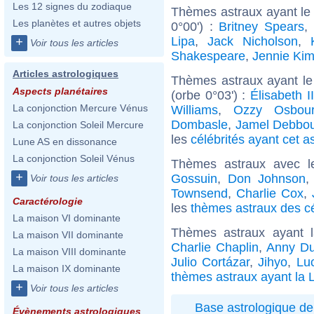
Les 12 signes du zodiaque
Thèmes astraux ayant le
Les planètes et autres objets
0°00') :
Britney Spears
,
Lipa
,
Jack Nicholson
,
+
Voir tous les articles
Shakespeare
,
Jennie Ki
Articles astrologiques
Thèmes astraux ayant le
Aspects planétaires
(orbe 0°03') :
Élisabeth 
La conjonction Mercure Vénus
Williams
,
Ozzy Osbou
Dombasle
,
Jamel Debbo
La conjonction Soleil Mercure
les
célébrités ayant cet a
Lune AS en dissonance
La conjonction Soleil Vénus
Thèmes astraux avec l
+
Gossuin
,
Don Johnson
Voir tous les articles
Townsend
,
Charlie Cox
,
Caractérologie
les
thèmes astraux des c
La maison VI dominante
Thèmes astraux ayant 
La maison VII dominante
Charlie Chaplin
,
Anny Du
La maison VIII dominante
Julio Cortázar
,
Jihyo
,
Lu
La maison IX dominante
thèmes astraux ayant la 
+
Voir tous les articles
Base astrologique de
Évènements astrologiques