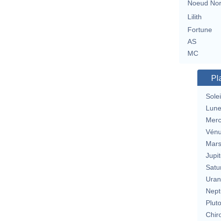
Noeud No
Lilith
Fortune
AS
MC
Pl
Solei
Lun
Merc
Vén
Mar
Jupit
Satu
Uran
Nept
Plut
Chir