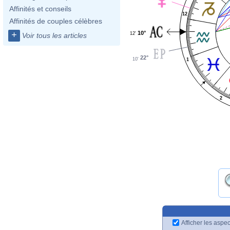
Affinités et conseils
12
Affinités de couples célèbres
10°
+
12'
Voir tous les articles
22°
10'
1
2
Afficher les aspec