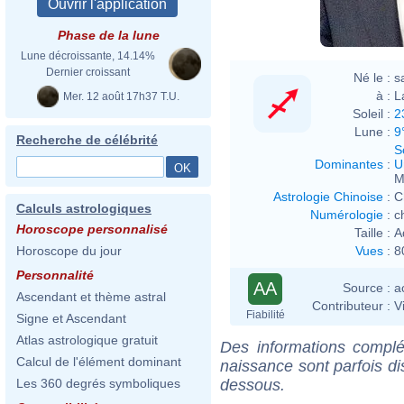
Phase de la lune
Lune décroissante, 14.14%
Dernier croissant
Né le :
s
à :
L
Mer. 12 août 17h37 T.U.
Soleil :
2
Lune :
9
Recherche de célébrité
S
Dominantes
:
U
M
Astrologie Chinoise
:
C
Calculs astrologiques
Numérologie
:
c
Horoscope personnalisé
Taille :
A
Vues
:
8
Horoscope du jour
Personnalité
AA
Source :
a
Ascendant et thème astral
Contributeur :
V
Fiabilité
Signe et Ascendant
Atlas astrologique gratuit
Des informations complé
Calcul de l'élément dominant
naissance sont parfois di
dessous.
Les 360 degrés symboliques