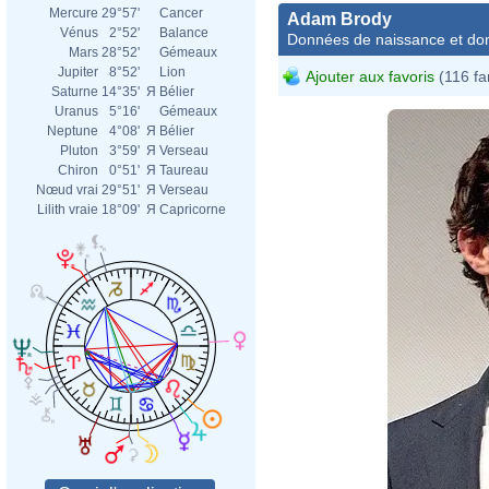
Mercure
29°57'
Cancer
Adam Brody
Vénus
2°52'
Balance
Données de naissance et dom
Mars
28°52'
Gémeaux
Jupiter
8°52'
Lion
Ajouter aux favoris
(116 fa
Saturne
14°35'
Я
Bélier
Uranus
5°16'
Gémeaux
Neptune
4°08'
Я
Bélier
Pluton
3°59'
Я
Verseau
Chiron
0°51'
Я
Taureau
Nœud vrai
29°51'
Я
Verseau
Lilith vraie
18°09'
Я
Capricorne