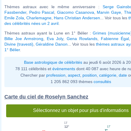
Thèmes astraux avec le même anniversaire :
Serge Gainsb
Fassbender
,
Pedro Pascal
,
Giacomo Casanova
,
Marvin Gaye
,
Thi
Emile Zola
,
Charlemagne
,
Hans Christian Andersen
... Voir tous les
t
des célébrités nées un 2 avril
.
Thèmes astraux ayant la Lune en 1° Bélier :
Grimes (musicienne
Billie Joe Armstrong
,
Eva Joly
,
Gena Rowlands
,
Fabienne Égal
Divine (travesti)
,
Géraldine Danon
... Voir tous les
thèmes astraux ay
1° Bélier
.
Base astrologique de célébrités
au jeudi 6 août 2026 à 2
78 111 célébrités et
évènements
dont 40 087 avec heure de n
Chercher par
profession
,
aspect
,
position
,
catégorie
,
date
o
1 205 862 093 thèmes
consultés
Carte du ciel de Roselyn Sanchez
Sélectionnez un objet pour plus d'informations
13'
12°
17'
7°