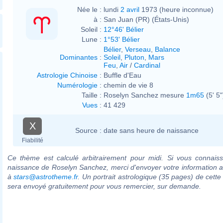
Née le :
lundi
2 avril
1973 (heure inconnue)
à :
San Juan (PR) (États-Unis)
Soleil :
12°46' Bélier
Lune :
1°53' Bélier
Bélier
,
Verseau
,
Balance
Dominantes
:
Soleil
,
Pluton
,
Mars
Feu
,
Air
/
Cardinal
Astrologie Chinoise
:
Buffle d'Eau
Numérologie
:
chemin de vie 8
Taille :
Roselyn Sanchez mesure
1m65
(5' 5"
Vues
:
41 429
X
Source :
date sans heure de naissance
Fiabilité
Ce thème est calculé arbitrairement pour midi. Si vous connaiss
naissance de Roselyn Sanchez, merci d'envoyer votre information 
à
stars@astrotheme.fr
. Un portrait astrologique (35 pages) de cette
sera envoyé gratuitement pour vous remercier, sur demande.