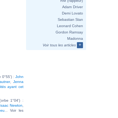
RM (rappeur)
Adam Driver
Demi Lovato
Sebastian Stan
Leonard Cohen
Gordon Ramsay
Madonna
+
Voir tous les articles
 0°55') :
John
autner
,
Jenna
ités ayant cet
orbe 1°04') :
Isaac Newton
,
beu
... Voir les