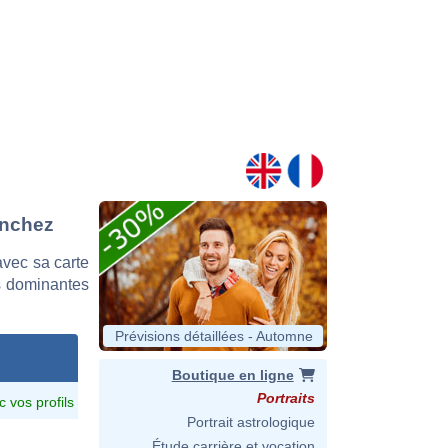
anchez
vec sa carte
es dominantes
Prévisions détaillées - Automne
Boutique en ligne
Portraits
c vos profils
Portrait astrologique
Étude carrière et vocation