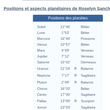
Positions et aspects planétaires de Roselyn Sanc
Positions des planètes
Soleil
12°46'
Bélier
Lune
1°53'
Bélier
Mercure
16°46'
Poissons
Vénus
10°57'
Bélier
Mars
4°49'
Verseau
Jupiter
7°12'
Verseau
Saturne
15°42'
Gémeaux
Uranus
21°24'
Я
Balance
Neptune
7°17'
Я
Sagittaire
Pluton
2°49'
Я
Balance
Chiron
16°33'
Bélier
Cérès
17°30'
Sagittaire
Pallas
13°09'
Я
Scorpion
Junon
22°03'
Sagittaire