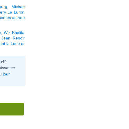
ourg
,
Michael
erry Le Luron
,
hèmes astraux
)
,
Wiz Khalifa
,
,
Jean Renoir
,
ant la Lune en
0h44
aissance
u
jour