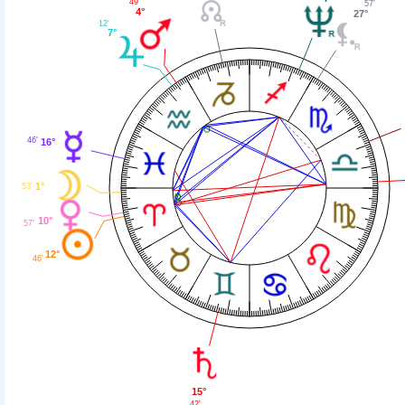
49'
57'
4°
27°
12'
7°
46'
16°
1°
53'
10°
57'
12°
46'
15°
42'