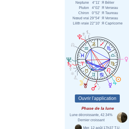
Neptune
4°11'
Я
Bélier
Pluton
4°02'
Я
Verseau
Chiron
0°52'
Я
Taureau
Nœud vrai
29°54'
Я
Verseau
Lilith vraie
22°10'
Я
Capricorne
Phase de la lune
Lune décroissante, 42.34%
Dernier croissant
Mer. 12 août 17h37 T.U.