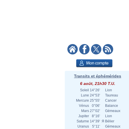
Transits et éphémérides
6 août, 21h30 T.U.
Soleil
14°26'
Lion
Lune
24°53'
Taureau
Mercure
25°55'
Cancer
Vénus
0°06'
Balance
Mars
27°02'
Gémeaux
Jupiter
8°16'
Lion
Saturne
14°39'
Я
Bélier
Uranus
5°11'
Gémeaux