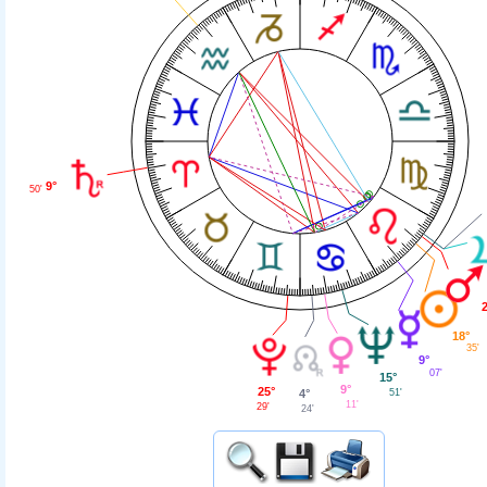
9°
50'
18°
35'
9°
07'
15°
9°
25°
4°
51'
11'
29'
24'