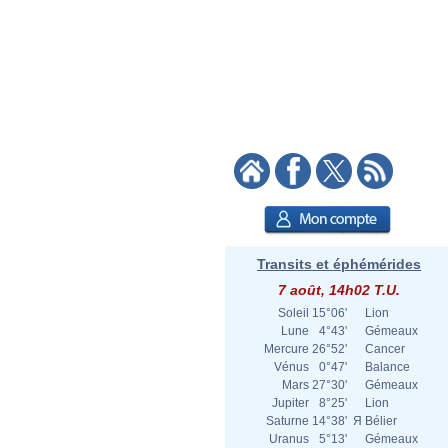
Transits et éphémérides
7 août, 14h02 T.U.
Soleil
15°06'
Lion
Lune
4°43'
Gémeaux
Mercure
26°52'
Cancer
Vénus
0°47'
Balance
Mars
27°30'
Gémeaux
Jupiter
8°25'
Lion
Saturne
14°38'
Я
Bélier
Uranus
5°13'
Gémeaux