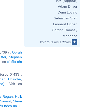
RM (rappeur)
Adam Driver
Demi Lovato
Sebastian Stan
Leonard Cohen
Gordon Ramsay
Madonna
+
Voir tous les articles
0°39') :
Oprah
iffer
,
Stephen
ir les
célébrités
orbe 0°43') :
han
,
Coluche
,
se)
... Voir les
e Rogan
,
Hulk
 Savant
,
Steve
tés nées un 11