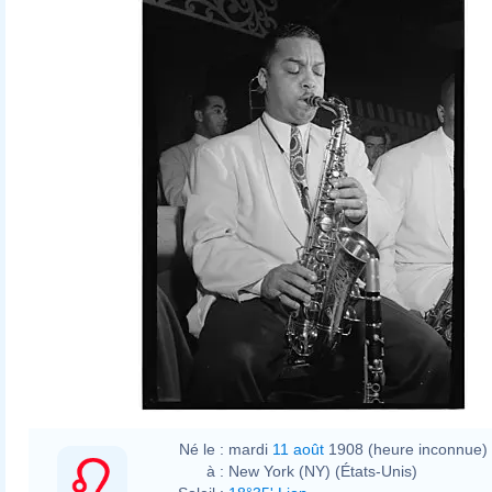
William P. Gottlieb
Né le :
mardi
11 août
1908 (heure inconnue)
à :
New York (NY) (États-Unis)