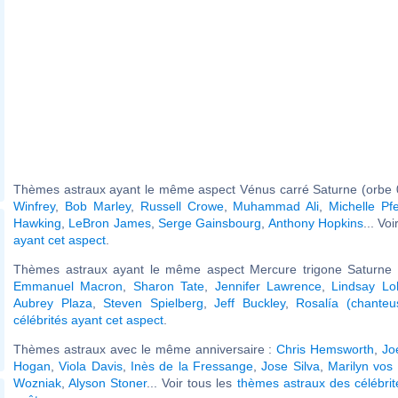
Thèmes astraux ayant le même aspect Vénus carré Saturne (orbe 
Winfrey
,
Bob Marley
,
Russell Crowe
,
Muhammad Ali
,
Michelle Pfe
Hawking
,
LeBron James
,
Serge Gainsbourg
,
Anthony Hopkins
... Vo
ayant cet aspect
.
Thèmes astraux ayant le même aspect Mercure trigone Saturne (
Emmanuel Macron
,
Sharon Tate
,
Jennifer Lawrence
,
Lindsay Lo
Aubrey Plaza
,
Steven Spielberg
,
Jeff Buckley
,
Rosalía (chanteu
célébrités ayant cet aspect
.
Thèmes astraux avec le même anniversaire :
Chris Hemsworth
,
Jo
Hogan
,
Viola Davis
,
Inès de la Fressange
,
Jose Silva
,
Marilyn vos
Wozniak
,
Alyson Stoner
... Voir tous les
thèmes astraux des célébri