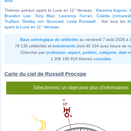
août
.
Thèmes astraux ayant la Lune en 11° Verseau :
Kareena Kapoor
,
Brandon Lee
,
Tony Blair
,
Laurence Ferrari
,
Colette (romanciè
Truffaut
,
Shelley von Strunckel
,
Linda Ronstadt
... Voir tous les
t
ayant la Lune en 11° Verseau
.
Base astrologique de célébrités
au vendredi 7 août 2026 à
78 130 célébrités et
évènements
dont 40 104 avec heure de n
Chercher par
profession
,
aspect
,
position
,
catégorie
,
date
o
1 206 190 919 thèmes
consultés
Carte du ciel de Russell Procope
Sélectionnez un objet pour plus d'informations
37'
13°
27'
11°