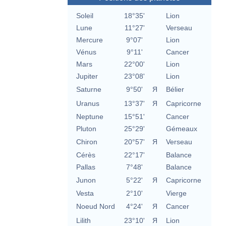
Soleil
18°35'
Lion
Lune
11°27'
Verseau
Mercure
9°07'
Lion
Vénus
9°11'
Cancer
Mars
22°00'
Lion
Jupiter
23°08'
Lion
Saturne
9°50'
Я
Bélier
Uranus
13°37'
Я
Capricorne
Neptune
15°51'
Cancer
Pluton
25°29'
Gémeaux
Chiron
20°57'
Я
Verseau
Cérès
22°17'
Balance
Pallas
7°48'
Balance
Junon
5°22'
Я
Capricorne
Vesta
2°10'
Vierge
Noeud Nord
4°24'
Я
Cancer
Lilith
23°10'
Я
Lion