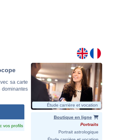
rocope
vec sa carte
es dominantes
Étude carrière et vocation
Boutique en ligne
Portraits
c vos profils
Portrait astrologique
Étude carrière et vocation