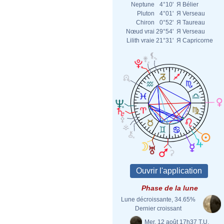
Neptune
4°10'
Я
Bélier
Pluton
4°01'
Я
Verseau
Chiron
0°52'
Я
Taureau
Nœud vrai
29°54'
Я
Verseau
Lilith vraie
21°31'
Я
Capricorne
Phase de la lune
Lune décroissante, 34.65%
Dernier croissant
Mer. 12 août 17h37 T.U.