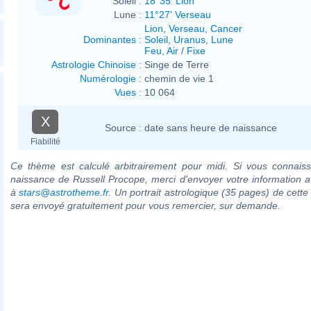
Soleil :
18°35' Lion
Lune :
11°27' Verseau
Lion
,
Verseau
,
Cancer
Dominantes
:
Soleil
,
Uranus
,
Lune
Feu
,
Air
/
Fixe
Astrologie Chinoise
:
Singe de Terre
Numérologie
:
chemin de vie 1
Vues
:
10 064
X
Source :
date sans heure de naissance
Fiabilité
Ce thème est calculé arbitrairement pour midi. Si vous connaiss
naissance de Russell Procope, merci d'envoyer votre information 
à
stars@astrotheme.fr
. Un portrait astrologique (35 pages) de cette
sera envoyé gratuitement pour vous remercier, sur demande.