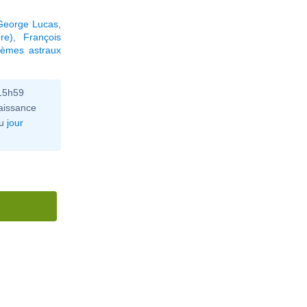
George Lucas
,
re)
,
François
hèmes astraux
 15h59
aissance
u
jour