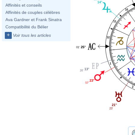
14°
Affinités et conseils
10
Affinités de couples célèbres
Ava Gardner et Frank Sinatra
11
Compatibilité du Bélier
+
Voir tous les articles
12
25°
01'
1
13°
26'
23°
57'
2
21°
23'