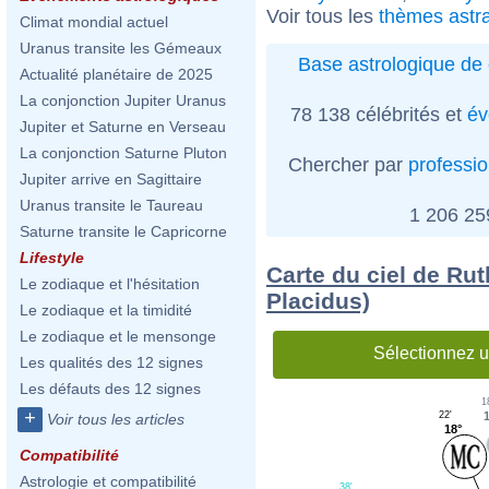
Voir tous les
thèmes astra
Climat mondial actuel
Uranus transite les Gémeaux
Base astrologique de 
Actualité planétaire de 2025
La conjonction Jupiter Uranus
78 138 célébrités et
év
Jupiter et Saturne en Verseau
La conjonction Saturne Pluton
Chercher par
professi
Jupiter arrive en Sagittaire
Uranus transite le Taureau
1 206 2
Saturne transite le Capricorne
Lifestyle
Carte du ciel de Rut
Le zodiaque et l'hésitation
Placidus)
Le zodiaque et la timidité
Le zodiaque et le mensonge
Sélectionnez u
Les qualités des 12 signes
Les défauts des 12 signes
1
+
22'
Voir tous les articles
18°
Compatibilité
Astrologie et compatibilité
38'