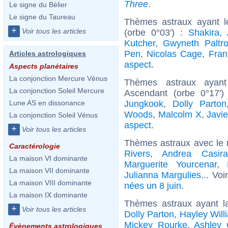
Three
.
Le signe du Bélier
Le signe du Taureau
Thèmes astraux ayant l
+
Voir tous les articles
(orbe 0°03') :
Shakira
,
Kutcher
,
Gwyneth Paltr
Pen
,
Nicolas Cage
,
Fra
Articles astrologiques
aspect
.
Aspects planétaires
La conjonction Mercure Vénus
Thèmes astraux ayan
La conjonction Soleil Mercure
Ascendant (orbe 0°17'
Jungkook
,
Dolly Parton
Lune AS en dissonance
Woods
,
Malcolm X
,
Javi
La conjonction Soleil Vénus
aspect
.
+
Voir tous les articles
Thèmes astraux avec le
Caractérologie
Rivers
,
Andrea Casira
La maison VI dominante
Marguerite Yourcenar
,
La maison VII dominante
Julianna Margulies
... Voi
La maison VIII dominante
nées un 8 juin
.
La maison IX dominante
Thèmes astraux ayant l
+
Voir tous les articles
Dolly Parton
,
Hayley Will
Mickey Rourke
,
Ashley 
Évènements astrologiques