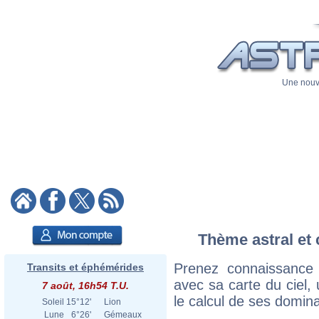
Une nouve
Thème astral et 
Prenez connaissance
Transits et éphémérides
avec sa carte du ciel, 
7 août, 16h54 T.U.
le calcul de ses domina
Soleil
15°12'
Lion
Lune
6°26'
Gémeaux