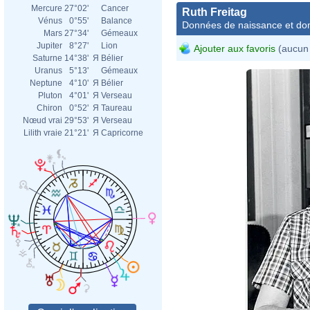
Mercure
27°02'
Cancer
Ruth Freitag
Vénus
0°55'
Balance
Données de naissance et dom
Mars
27°34'
Gémeaux
Jupiter
8°27'
Lion
Ajouter aux favoris
(aucun 
Saturne
14°38'
Я
Bélier
Uranus
5°13'
Gémeaux
Neptune
4°10'
Я
Bélier
Pluton
4°01'
Я
Verseau
Chiron
0°52'
Я
Taureau
Nœud vrai
29°53'
Я
Verseau
Lilith vraie
21°21'
Я
Capricorne