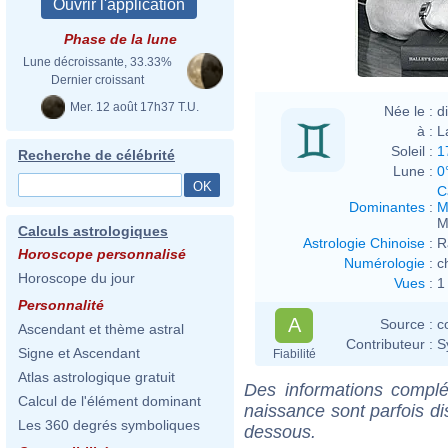
Phase de la lune
Lune décroissante, 33.33%
Dernier croissant
Mer. 12 août 17h37 T.U.
Née le :
d
à :
L
Soleil :
1
Recherche de célébrité
Lune :
0
C
Dominantes
:
M
M
Calculs astrologiques
Astrologie Chinoise
:
R
Horoscope personnalisé
Numérologie
:
c
Horoscope du jour
Vues
:
1
Personnalité
A
Source :
c
Ascendant et thème astral
Contributeur :
S
Signe et Ascendant
Fiabilité
Atlas astrologique gratuit
Des informations complé
Calcul de l'élément dominant
naissance sont parfois di
Les 360 degrés symboliques
dessous.