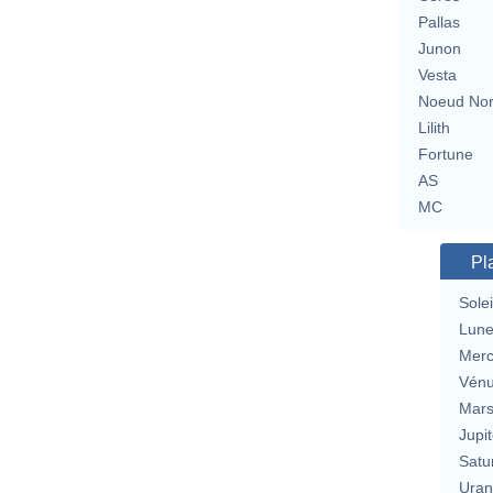
Pallas
Junon
Vesta
Noeud No
Lilith
Fortune
AS
MC
Pl
Solei
Lun
Merc
Vén
Mar
Jupit
Satu
Uran